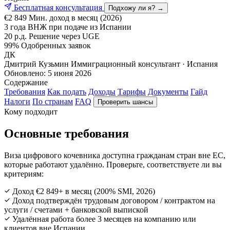
Бесплатная консультация
Подхожу ли я? →
€2 849
Мин. доход в месяц (2026)
3 года
ВНЖ при подаче из Испании
20 р.д.
Решение через UGE
99%
Одобренных заявок
ДК
Дмитрий Кузьмин
Иммиграционный консультант · Испания
Обновлено:
5 июня 2026
Содержание
Требования
Как подать
Доходы
Тарифы
Документы
Гайд
Налоги
По странам
FAQ
Проверить шансы
Кому подходит
Основные требования
Виза цифрового кочевника доступна гражданам стран вне ЕС,
которые работают удалённо. Проверьте, соответствуете ли вы
критериям:
Доход €2 849+ в месяц (200% SMI, 2026)
Доход подтверждён трудовым договором / контрактом на
услуги / счетами + банковской выпиской
Удалённая работа более 3 месяцев на компанию или
клиентов вне Испании