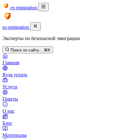
es·emigration
es·emigration
Эксперты по безопасной эмиграции
Поиск по сайту...
⌘K
Главная
Куда уехать
Услуги
Гранты
О нас
Блог
Материалы