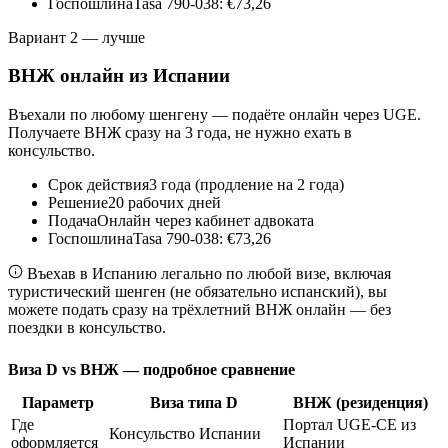
Госпошлина
Tasa 790-038: €73,26
Вариант 2 — лучше
ВНЖ онлайн из Испании
Въехали по любому шенгену — подаёте онлайн через UGE.
Получаете ВНЖ сразу на 3 года, не нужно ехать в
консульство.
Срок действия
3 года (продление на 2 года)
Решение
20 рабочих дней
Подача
Онлайн через кабинет адвоката
Госпошлина
Tasa 790-038: €73,26
Въехав в Испанию легально по любой визе, включая
туристический шенген (не обязательно испанский), вы
можете подать сразу на трёхлетний ВНЖ онлайн — без
поездки в консульство.
Виза D vs ВНЖ — подробное сравнение
Параметр
Виза типа D
ВНЖ (резиденция)
Где
Портал UGE-CE из
Консульство Испании
оформляется
Испании