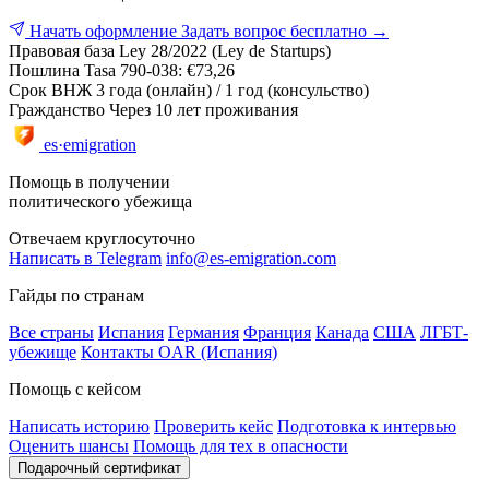
Начать оформление
Задать вопрос бесплатно →
Правовая база
Ley 28/2022 (Ley de Startups)
Пошлина
Tasa 790-038: €73,26
Срок ВНЖ
3 года (онлайн) / 1 год (консульство)
Гражданство
Через 10 лет проживания
es·emigration
Помощь в получении
политического убежища
Отвечаем круглосуточно
Написать в Telegram
info@es-emigration.com
Гайды по странам
Все страны
Испания
Германия
Франция
Канада
США
ЛГБТ-
убежище
Контакты OAR (Испания)
Помощь с кейсом
Написать историю
Проверить кейс
Подготовка к интервью
Оценить шансы
Помощь для тех в опасности
Подарочный сертификат