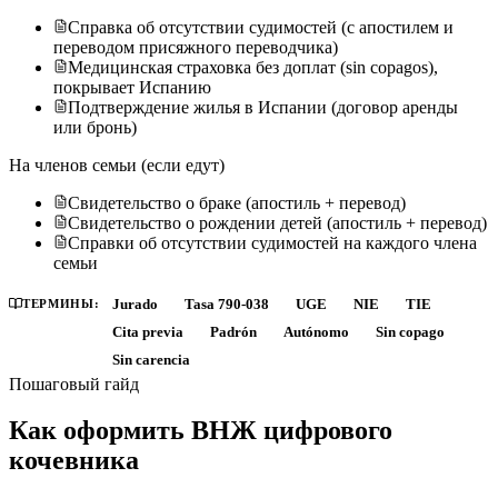
Справка об отсутствии судимостей (с апостилем и
переводом присяжного переводчика)
Медицинская страховка без доплат (sin copagos),
покрывает Испанию
Подтверждение жилья в Испании (договор аренды
или бронь)
На членов семьи (если едут)
Свидетельство о браке (апостиль + перевод)
Свидетельство о рождении детей (апостиль + перевод)
Справки об отсутствии судимостей на каждого члена
семьи
ТЕРМИНЫ:
Jurado
Tasa 790-038
UGE
NIE
TIE
Cita previa
Padrón
Autónomo
Sin copago
Sin carencia
Пошаговый гайд
Как оформить ВНЖ цифрового
кочевника