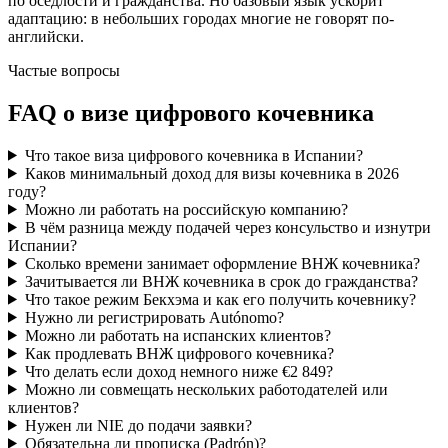
по оседлости и гражданства. Но базовый язык ускорит
адаптацию: в небольших городах многие не говорят по-
английски.
Частые вопросы
FAQ о визе цифрового кочевника
Что такое виза цифрового кочевника в Испании?
Каков минимальный доход для визы кочевника в 2026
году?
Можно ли работать на российскую компанию?
В чём разница между подачей через консульство и изнутри
Испании?
Сколько времени занимает оформление ВНЖ кочевника?
Зачитывается ли ВНЖ кочевника в срок до гражданства?
Что такое режим Бекхэма и как его получить кочевнику?
Нужно ли регистрировать Autónomo?
Можно ли работать на испанских клиентов?
Как продлевать ВНЖ цифрового кочевника?
Что делать если доход немного ниже €2 849?
Можно ли совмещать нескольких работодателей или
клиентов?
Нужен ли NIE до подачи заявки?
Обязательна ли прописка (Padrón)?