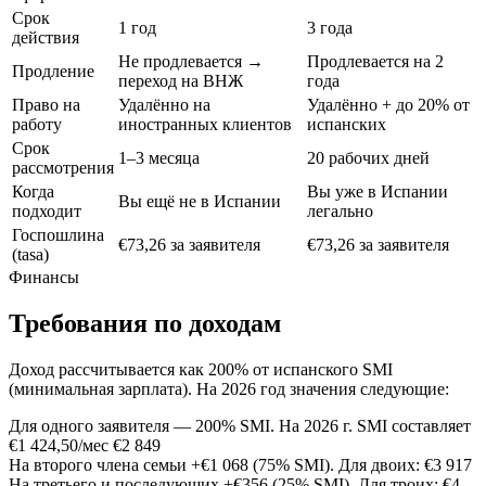
Срок
1 год
3 года
действия
Не продлевается →
Продлевается на 2
Продление
переход на ВНЖ
года
Право на
Удалённо на
Удалённо + до 20% от
работу
иностранных клиентов
испанских
Срок
1–3 месяца
20 рабочих дней
рассмотрения
Когда
Вы уже в Испании
Вы ещё не в Испании
подходит
легально
Госпошлина
€73,26 за заявителя
€73,26 за заявителя
(tasa)
Финансы
Требования по доходам
Доход рассчитывается как 200% от испанского SMI
(минимальная зарплата). На 2026 год значения следующие:
Для одного заявителя — 200% SMI. На 2026 г. SMI составляет
€1 424,50/мес
€2 849
На второго члена семьи +€1 068 (75% SMI). Для двоих:
€3 917
На третьего и последующих +€356 (25% SMI). Для троих:
€4