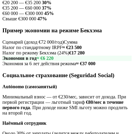
€20 200 — €35 200
30%
€35 200 — €60 000
37%
€60 000 — €300 000
45%
Свыше €300 000
47%
Пример экономии на режиме Бекхэма
Сценарий (доход €72 000/год)
Сумма
Налог по стандартному IRPF
≈ €23 500
Налог по режиму Бекхэма (24%)
€17 280
Экономия в год
≈ €6 220
Экономия за 6 лет действия режима
≈ €37 000
Социальное страхование (Seguridad Social)
Autónomo (самозанятый)
Минимальный взнос — от €230/мес, зависит от дохода. При
первой регистрации — льготный тариф
€80/мес в течение
первого года
. При доходе ниже SMI льготу можно продлить
на второй год.
Наёмный сотрудник
Около 30% от зарплаты (делится между работодателем и