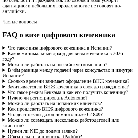
по оседлости и гражданства. Но базовый язык ускорит
адаптацию: в небольших городах многие не говорят по-
английски.
Частые вопросы
FAQ о визе цифрового кочевника
Что такое виза цифрового кочевника в Испании?
Каков минимальный доход для визы кочевника в 2026
году?
Можно ли работать на российскую компанию?
В чём разница между подачей через консульство и изнутри
Испании?
Сколько времени занимает оформление ВНЖ кочевника?
Зачитывается ли ВНЖ кочевника в срок до гражданства?
Что такое режим Бекхэма и как его получить кочевнику?
Нужно ли регистрировать Autónomo?
Можно ли работать на испанских клиентов?
Как продлевать ВНЖ цифрового кочевника?
Что делать если доход немного ниже €2 849?
Можно ли совмещать нескольких работодателей или
клиентов?
Нужен ли NIE до подачи заявки?
Обязательна ли прописка (Padrón)?