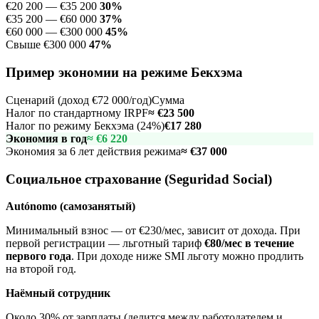
€20 200 — €35 200
30%
€35 200 — €60 000
37%
€60 000 — €300 000
45%
Свыше €300 000
47%
Пример экономии на режиме Бекхэма
Сценарий (доход €72 000/год)
Сумма
Налог по стандартному IRPF
≈ €23 500
Налог по режиму Бекхэма (24%)
€17 280
Экономия в год
≈ €6 220
Экономия за 6 лет действия режима
≈ €37 000
Социальное страхование (Seguridad Social)
Autónomo (самозанятый)
Минимальный взнос — от €230/мес, зависит от дохода. При
первой регистрации — льготный тариф
€80/мес в течение
первого года
. При доходе ниже SMI льготу можно продлить
на второй год.
Наёмный сотрудник
Около 30% от зарплаты (делится между работодателем и