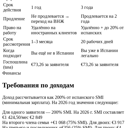
Срок
1 год
3 года
действия
Не продлевается →
Продлевается на 2
Продление
переход на ВНЖ
года
Право на
Удалённо на
Удалённо + до 20% от
работу
иностранных клиентов
испанских
Срок
1–3 месяца
20 рабочих дней
рассмотрения
Когда
Вы уже в Испании
Вы ещё не в Испании
подходит
легально
Госпошлина
€73,26 за заявителя
€73,26 за заявителя
(tasa)
Финансы
Требования по доходам
Доход рассчитывается как 200% от испанского SMI
(минимальная зарплата). На 2026 год значения следующие:
Для одного заявителя — 200% SMI. На 2026 г. SMI составляет
€1 424,50/мес
€2 849
На второго члена семьи +€1 068 (75% SMI). Для двоих:
€3 917
На третьего и последующих +€356 (25% SMI). Для троих:
€4