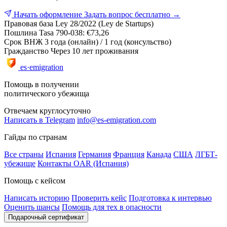
Начать оформление
Задать вопрос бесплатно →
Правовая база
Ley 28/2022 (Ley de Startups)
Пошлина
Tasa 790-038: €73,26
Срок ВНЖ
3 года (онлайн) / 1 год (консульство)
Гражданство
Через 10 лет проживания
es·emigration
Помощь в получении
политического убежища
Отвечаем круглосуточно
Написать в Telegram
info@es-emigration.com
Гайды по странам
Все страны
Испания
Германия
Франция
Канада
США
ЛГБТ-
убежище
Контакты OAR (Испания)
Помощь с кейсом
Написать историю
Проверить кейс
Подготовка к интервью
Оценить шансы
Помощь для тех в опасности
Подарочный сертификат