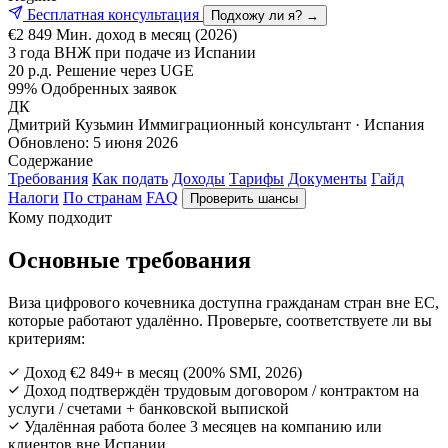
Бесплатная консультация
Подхожу ли я? →
€2 849
Мин. доход в месяц (2026)
3 года
ВНЖ при подаче из Испании
20 р.д.
Решение через UGE
99%
Одобренных заявок
ДК
Дмитрий Кузьмин
Иммиграционный консультант · Испания
Обновлено:
5 июня 2026
Содержание
Требования
Как подать
Доходы
Тарифы
Документы
Гайд
Налоги
По странам
FAQ
Проверить шансы
Кому подходит
Основные требования
Виза цифрового кочевника доступна гражданам стран вне ЕС,
которые работают удалённо. Проверьте, соответствуете ли вы
критериям:
Доход €2 849+ в месяц (200% SMI, 2026)
Доход подтверждён трудовым договором / контрактом на
услуги / счетами + банковской выпиской
Удалённая работа более 3 месяцев на компанию или
клиентов вне Испании