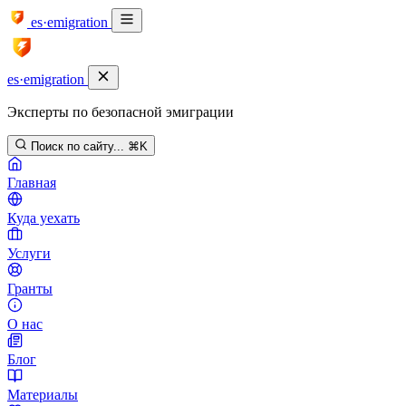
es·emigration
es·emigration
Эксперты по безопасной эмиграции
Поиск по сайту...
⌘K
Главная
Куда уехать
Услуги
Гранты
О нас
Блог
Материалы