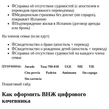
Справка об отсутствии судимостей (с апостилем и
переводом присяжного переводчика)
Медицинская страховка без доплат (sin copagos),
покрывает Испанию
Подтверждение жилья в Испании (договор аренды
или бронь)
На членов семьи (если едут)
Свидетельство о браке (апостиль + перевод)
Свидетельство о рождении детей (апостиль + перевод)
Справки об отсутствии судимостей на каждого члена
семьи
ТЕРМИНЫ:
Jurado
Tasa 790-038
UGE
NIE
TIE
Cita previa
Padrón
Autónomo
Sin copago
Sin carencia
Пошаговый гайд
Как оформить ВНЖ цифрового
кочевника