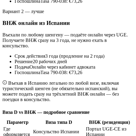
Госпошлина
Tasa 790-038: €73,26
Вариант 2 — лучше
ВНЖ онлайн из Испании
Въехали по любому шенгену — подаёте онлайн через UGE.
Получаете ВНЖ сразу на 3 года, не нужно ехать в
консульство.
Срок действия
3 года (продление на 2 года)
Решение
20 рабочих дней
Подача
Онлайн через кабинет адвоката
Госпошлина
Tasa 790-038: €73,26
Въехав в Испанию легально по любой визе, включая
туристический шенген (не обязательно испанский), вы
можете подать сразу на трёхлетний ВНЖ онлайн — без
поездки в консульство.
Виза D vs ВНЖ — подробное сравнение
Параметр
Виза типа D
ВНЖ (резиденция)
Где
Портал UGE-CE из
Консульство Испании
оформляется
Испании