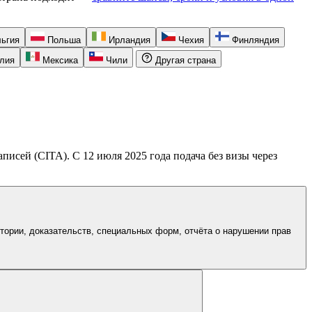
ьгия
Польша
Ирландия
Чехия
Финляндия
лия
Мексика
Чили
Другая страна
писей (CITA). С 12 июля 2025 года подача без визы через
тории, доказательств, специальных форм, отчёта о нарушении прав