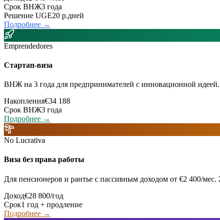
Срок ВНЖ
3 года
Решение UGE
20 р.дней
Подробнее →
Emprendedores
Стартап-виза
ВНЖ на 3 года для предпринимателей с инновационной идеей.
Накопления
€34 188
Срок ВНЖ
3 года
Подробнее →
No Lucrativa
Виза без права работы
Для пенсионеров и рантье с пассивным доходом от €2 400/мес.
Доход
€28 800/год
Срок
1 год + продление
Подробнее →