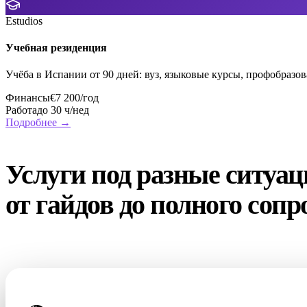
Estudios
Учебная резиденция
Учёба в Испании от 90 дней: вуз, языковые курсы, профобразо
Финансы
€7 200/год
Работа
до 30 ч/нед
Подробнее →
УСЛУГИ
Услуги под разные ситуа
от гайдов до полного соп
Часто заказывают