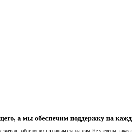
жищу и переезду
щего, а мы обеспечим поддержку на кажд
неджеров, работающих по нашим стандартам. Не уверены, какая