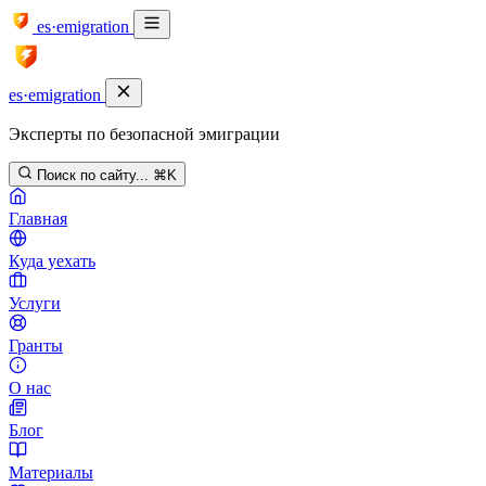
es·emigration
es·emigration
Эксперты по безопасной эмиграции
Поиск по сайту...
⌘K
Главная
Куда уехать
Услуги
Гранты
О нас
Блог
Материалы