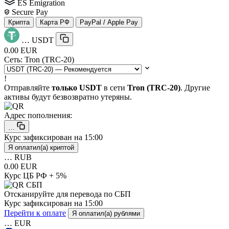
ES Emigration
Secure Pay
Крипта
Карта РФ
PayPal / Apple Pay
…
USDT
0.00 EUR
Сеть:
Tron (TRC-20)
!
Отправляйте
только USDT
в сети
Tron (TRC-20)
. Другие
активы будут безвозвратно утеряны.
Адрес пополнения:
…
Курс зафиксирован на
15:00
Я оплатил(а) криптой
…
RUB
0.00 EUR
Курс ЦБ РФ + 5%
Отсканируйте для перевода по СБП
Курс зафиксирован на
15:00
Перейти к оплате
Я оплатил(а) рублями
…
EUR