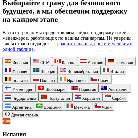
Выбирайте страну для безопасного
будущего, а мы обеспечим поддержку
на каждом этапе
В этих странах мы предоставляем гайды, поддержку и кейс-
менеджеров, работающих по нашим стандартам. Не уверены,
какая страна подходит —
сравните шансы, сроки и условия в
одной таблице
.
Испания
США
Канада
Австрия
Германия
Франция
Швеция
Великобритания
Италия
Бельгия
Польша
Ирландия
Чехия
Финляндия
Швейцария
Норвегия
Австралия
Нидерланды
Португалия
Хорватия
Сербия
Аргентина
Бразилия
Мексика
Чили
Другая страна
Испания