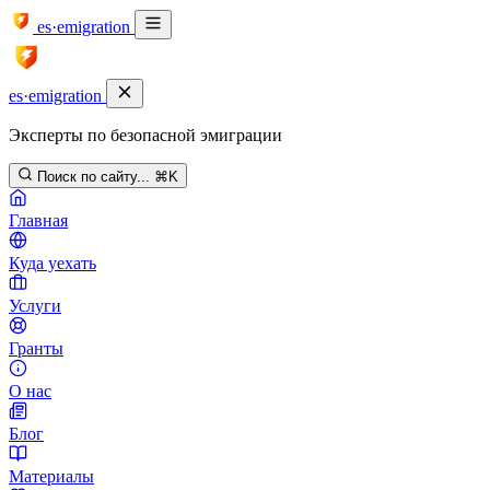
es·emigration
es·emigration
Эксперты по безопасной эмиграции
Поиск по сайту...
⌘K
Главная
Куда уехать
Услуги
Гранты
О нас
Блог
Материалы