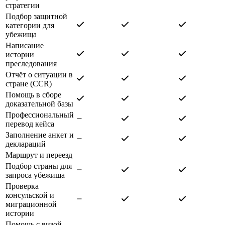
стратегии
Подбор защитной
категории для
убежища
Написание
истории
преследования
Отчёт о ситуации в
стране (CCR)
Помощь в сборе
доказательной базы
Профессиональный
перевод кейса
Заполнение анкет и
деклараций
Маршрут и переезд
Подбор страны для
запроса убежища
Проверка
консульской и
миграционной
истории
Помощь с визой