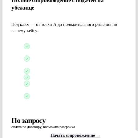
Полное сопровождение с подачей на
убежище
Под ключ — от точки А до положительного решения по
вашему кейсу.
Оценим шансы и подберём страну и стратегию
подачи
Поможем с визой или маршрутом для подачи без
визы
Сформируем кейс: история, доказательства, формы
Профессиональный перевод кейса и документов
Подготовим к интервью с иммиграционным
офицером
Персональный кейс-менеджер на связи на всех
этапах
По запросу
оплата по договору, возможна рассрочка
Начать сопровождение →