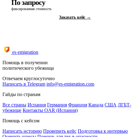
По запросу
фиксированная стоимость
Заказать кейс →
Все услуги и тарифы →
es·emigration
Помощь в получении
политического убежища
Отвечаем круглосуточно
Написать в Telegram
info@es-emigration.com
Гайды по странам
Все страны
Испания
Германия
Франция
Канада
США
ЛГБТ-
убежище
Контакты OAR (Испания)
Помощь с кейсом
Написать историю
Проверить кейс
Подготовка к интервью
Оценить шансы
Помощь для тех в опасности