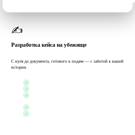
✍️
Разработка кейса на убежище
С нуля до документа, готового к подаче — с заботой к вашей
истории.
Индивидуальная история преследования
Синхронизация истории с доказательной базой
Заполнение иммиграционных форм
установленного образца
Актуальный отчёт о ситуации в стране
Бесплатная оценка готового кейса от нашей
команды