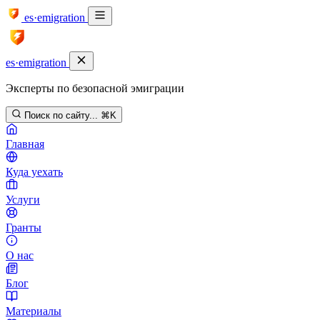
es·emigration
es·emigration
Эксперты по безопасной эмиграции
Поиск по сайту...
⌘K
Главная
Куда уехать
Услуги
Гранты
О нас
Блог
Материалы