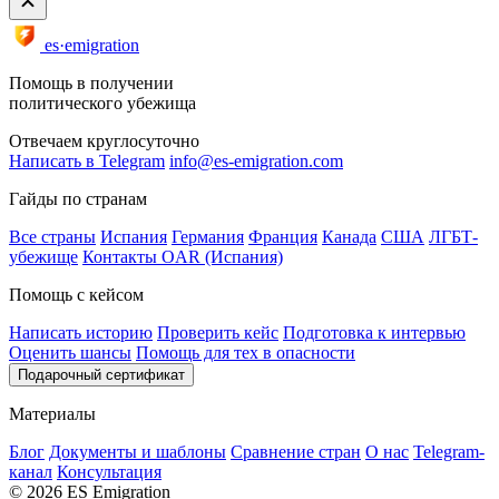
es·emigration
Помощь в получении
политического убежища
Отвечаем круглосуточно
Написать в Telegram
info@es-emigration.com
Гайды по странам
Все страны
Испания
Германия
Франция
Канада
США
ЛГБТ-
убежище
Контакты OAR (Испания)
Помощь с кейсом
Написать историю
Проверить кейс
Подготовка к интервью
Оценить шансы
Помощь для тех в опасности
Подарочный сертификат
Материалы
Блог
Документы и шаблоны
Сравнение стран
О нас
Telegram-
канал
Консультация
© 2026 ES Emigration