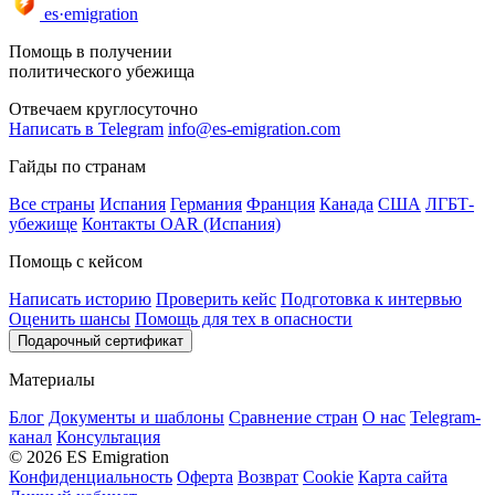
es·emigration
Помощь в получении
политического убежища
Отвечаем круглосуточно
Написать в Telegram
info@es-emigration.com
Гайды по странам
Все страны
Испания
Германия
Франция
Канада
США
ЛГБТ-
убежище
Контакты OAR (Испания)
Помощь с кейсом
Написать историю
Проверить кейс
Подготовка к интервью
Оценить шансы
Помощь для тех в опасности
Подарочный сертификат
Материалы
Блог
Документы и шаблоны
Сравнение стран
О нас
Telegram-
канал
Консультация
© 2026 ES Emigration
Конфиденциальность
Оферта
Возврат
Cookie
Карта сайта