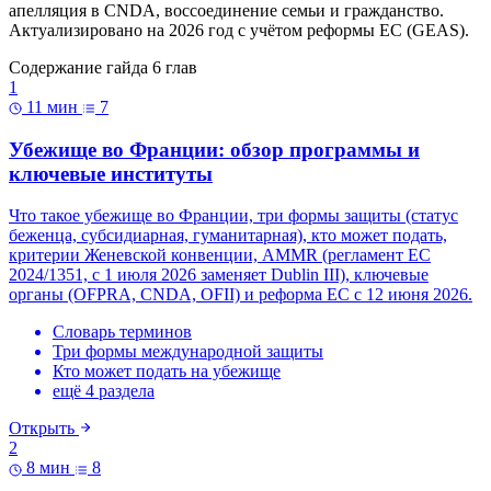
апелляция в CNDA, воссоединение семьи и гражданство.
Актуализировано на 2026 год с учётом реформы ЕС (GEAS).
Содержание гайда
6 глав
1
11 мин
7
Убежище во Франции: обзор программы и
ключевые институты
Что такое убежище во Франции, три формы защиты (статус
беженца, субсидиарная, гуманитарная), кто может подать,
критерии Женевской конвенции, AMMR (регламент ЕС
2024/1351, с 1 июля 2026 заменяет Dublin III), ключевые
органы (OFPRA, CNDA, OFII) и реформа ЕС с 12 июня 2026.
Словарь терминов
Три формы международной защиты
Кто может подать на убежище
ещё 4 раздела
Открыть
2
8 мин
8