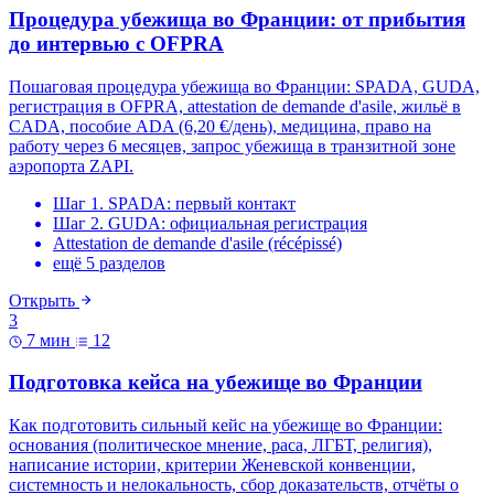
Процедура убежища во Франции: от прибытия
до интервью с OFPRA
Пошаговая процедура убежища во Франции: SPADA, GUDA,
регистрация в OFPRA, attestation de demande d'asile, жильё в
CADA, пособие ADA (6,20 €/день), медицина, право на
работу через 6 месяцев, запрос убежища в транзитной зоне
аэропорта ZAPI.
Шаг 1. SPADA: первый контакт
Шаг 2. GUDA: официальная регистрация
Attestation de demande d'asile (récépissé)
ещё 5 разделов
Открыть
3
7 мин
12
Подготовка кейса на убежище во Франции
Как подготовить сильный кейс на убежище во Франции:
основания (политическое мнение, раса, ЛГБТ, религия),
написание истории, критерии Женевской конвенции,
системность и нелокальность, сбор доказательств, отчёты о