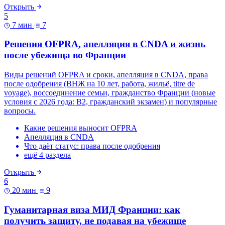
Открыть
5
7 мин
7
Решения OFPRA, апелляция в CNDA и жизнь
после убежища во Франции
Виды решений OFPRA и сроки, апелляция в CNDA, права
после одобрения (ВНЖ на 10 лет, работа, жильё, titre de
voyage), воссоединение семьи, гражданство Франции (новые
условия с 2026 года: B2, гражданский экзамен) и популярные
вопросы.
Какие решения выносит OFPRA
Апелляция в CNDA
Что даёт статус: права после одобрения
ещё 4 раздела
Открыть
6
20 мин
9
Гуманитарная виза МИД Франции: как
получить защиту, не подавая на убежище