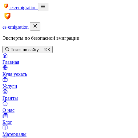
es·emigration
es·emigration
Эксперты по безопасной эмиграции
Поиск по сайту...
⌘K
Главная
Куда уехать
Услуги
Гранты
О нас
Блог
Материалы