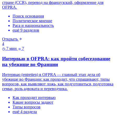
стране (CCR), перевод на французский, оформление для
OFPRA.
Поиск основания
Политическое мнение
Раса и национальность
ещё 9 разделов
Открыть
4
7 мин
7
Интервью в OFPRA: как пройти собеседование
на убежище во Франции
Интервью (entretien) в OFPRA — главный этап дела об
убежище во Франции: как проходит, что спрашивают, типы
вопросов, как выявляют ложь, как подготовиться, подготовка
семьи, роль адвоката и переводчика.
Как проходит интервью
Какие вопросы задают
Типы вопросов
ещё 4 раздела