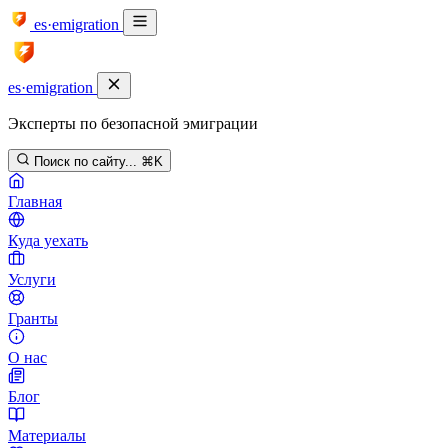
es·emigration
es·emigration
Эксперты по безопасной эмиграции
Поиск по сайту...
⌘K
Главная
Куда уехать
Услуги
Гранты
О нас
Блог
Материалы