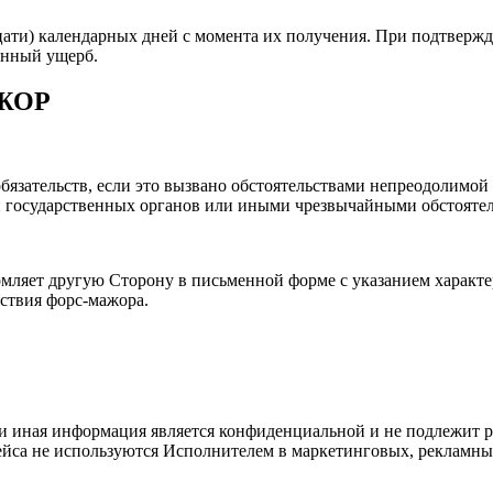
цати) календарных дней с момента их получения. При подтверж
ённый ущерб.
ЖОР
бязательств, если это вызвано обстоятельствами непреодолимо
 государственных органов или иными чрезвычайными обстоятел
ляет другую Сторону в письменной форме с указанием характер
йствия форс-мажора.
и иная информация является конфиденциальной и не подлежит р
ейса не используются Исполнителем в маркетинговых, рекламны