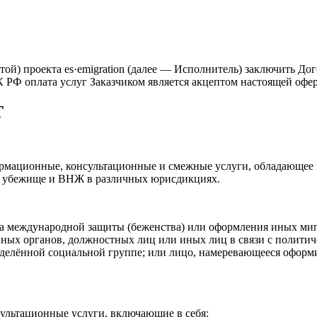
й) проекта es·emigration (далее — Исполнитель) заключить До
ГК РФ оплата услуг Заказчиком является акцептом настоящей офе
Т
ормационные, консультационные и смежные услуги, обладающее 
а убежище и ВНЖ в различных юрисдикциях.
а международной защиты (беженства) или оформления иных ми
ных органов, должностных лиц или иных лиц в связи с политич
елённой социальной группе; или лицо, намеревающееся оформи
ультационные услуги, включающие в себя: