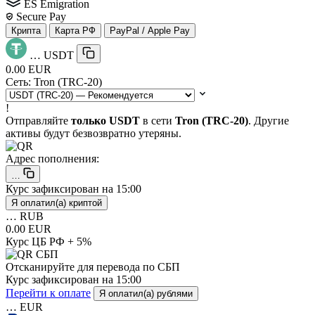
ES Emigration
Secure Pay
Крипта
Карта РФ
PayPal / Apple Pay
…
USDT
0.00 EUR
Сеть:
Tron (TRC-20)
!
Отправляйте
только USDT
в сети
Tron (TRC-20)
. Другие
активы будут безвозвратно утеряны.
Адрес пополнения:
…
Курс зафиксирован на
15:00
Я оплатил(а) криптой
…
RUB
0.00 EUR
Курс ЦБ РФ + 5%
Отсканируйте для перевода по СБП
Курс зафиксирован на
15:00
Перейти к оплате
Я оплатил(а) рублями
…
EUR