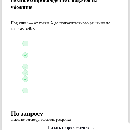
Полное сопровождение с подачей на
убежище
Под ключ — от точки А до положительного решения по
вашему кейсу.
Оценим шансы и подберём страну и стратегию
подачи
Поможем с визой или маршрутом для подачи без
визы
Сформируем кейс: история, доказательства, формы
Профессиональный перевод кейса и документов
Подготовим к интервью с иммиграционным
офицером
Персональный кейс-менеджер на связи на всех
этапах
По запросу
оплата по договору, возможна рассрочка
Начать сопровождение →