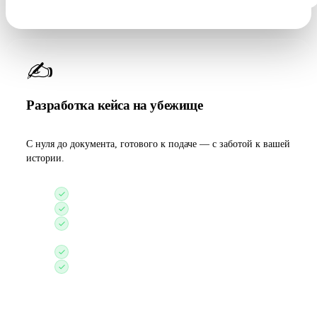
✍️
Разработка кейса на убежище
С нуля до документа, готового к подаче — с заботой к вашей
истории.
Индивидуальная история преследования
Синхронизация истории с доказательной базой
Заполнение иммиграционных форм
установленного образца
Актуальный отчёт о ситуации в стране
Бесплатная оценка готового кейса от нашей
команды