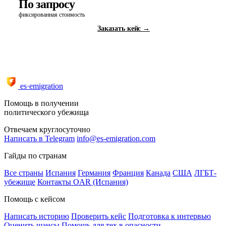
По запросу
фиксированная стоимость
Заказать кейс →
Все услуги и тарифы →
es·emigration
Помощь в получении
политического убежища
Отвечаем круглосуточно
Написать в Telegram
info@es-emigration.com
Гайды по странам
Все страны
Испания
Германия
Франция
Канада
США
ЛГБТ-
убежище
Контакты OAR (Испания)
Помощь с кейсом
Написать историю
Проверить кейс
Подготовка к интервью
Оценить шансы
Помощь для тех в опасности