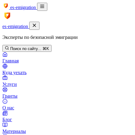
es·emigration
es·emigration
Эксперты по безопасной эмиграции
Поиск по сайту...
⌘K
Главная
Куда уехать
Услуги
Гранты
О нас
Блог
Материалы