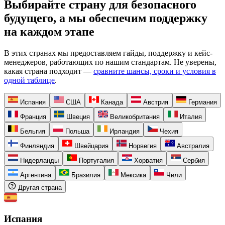
Выбирайте страну для безопасного
будущего, а мы обеспечим поддержку
на каждом этапе
В этих странах мы предоставляем гайды, поддержку и кейс-
менеджеров, работающих по нашим стандартам. Не уверены,
какая страна подходит —
сравните шансы, сроки и условия в
одной таблице
.
Испания
США
Канада
Австрия
Германия
Франция
Швеция
Великобритания
Италия
Бельгия
Польша
Ирландия
Чехия
Финляндия
Швейцария
Норвегия
Австралия
Нидерланды
Португалия
Хорватия
Сербия
Аргентина
Бразилия
Мексика
Чили
Другая страна
Испания