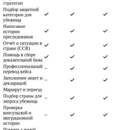
стратегии
Подбор защитной
категории для
убежища
Написание
истории
преследования
Отчёт о ситуации в
стране (CCR)
Помощь в сборе
доказательной базы
Профессиональный
перевод кейса
Заполнение анкет и
деклараций
Маршрут и переезд
Подбор страны для
запроса убежища
Проверка
консульской и
миграционной
истории
Помощь с визой