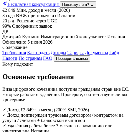
Бесплатная консультация
Подхожу ли я? →
€2 849
Мин. доход в месяц (2026)
3 года
ВНЖ при подаче из Испании
20 р.д.
Решение через UGE
99%
Одобренных заявок
ДК
Дмитрий Кузьмин
Иммиграционный консультант · Испания
Обновлено:
5 июня 2026
Содержание
Требования
Как подать
Доходы
Тарифы
Документы
Гайд
Налоги
По странам
FAQ
Проверить шансы
Кому подходит
Основные требования
Виза цифрового кочевника доступна гражданам стран вне ЕС,
которые работают удалённо. Проверьте, соответствуете ли вы
критериям:
Доход €2 849+ в месяц (200% SMI, 2026)
Доход подтверждён трудовым договором / контрактом на
услуги / счетами + банковской выпиской
Удалённая работа более 3 месяцев на компанию или
клиентов вне Испании