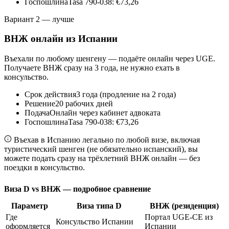
Госпошлина
Tasa 790-038: €73,26
Вариант 2 — лучше
ВНЖ онлайн из Испании
Въехали по любому шенгену — подаёте онлайн через UGE.
Получаете ВНЖ сразу на 3 года, не нужно ехать в
консульство.
Срок действия
3 года (продление на 2 года)
Решение
20 рабочих дней
Подача
Онлайн через кабинет адвоката
Госпошлина
Tasa 790-038: €73,26
Въехав в Испанию легально по любой визе, включая
туристический шенген (не обязательно испанский), вы
можете подать сразу на трёхлетний ВНЖ онлайн — без
поездки в консульство.
Виза D vs ВНЖ — подробное сравнение
Параметр
Виза типа D
ВНЖ (резиденция)
Где
Портал UGE-CE из
Консульство Испании
оформляется
Испании