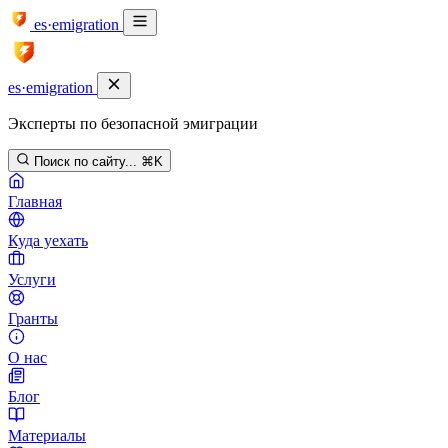
es·emigration
es·emigration
Эксперты по безопасной эмиграции
Поиск по сайту...
⌘K
Главная
Куда уехать
Услуги
Гранты
О нас
Блог
Материалы