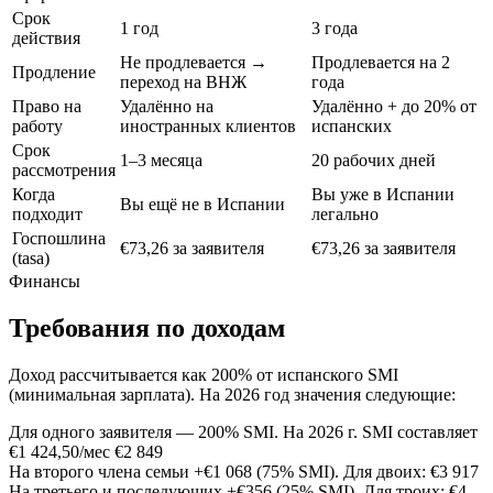
Срок
1 год
3 года
действия
Не продлевается →
Продлевается на 2
Продление
переход на ВНЖ
года
Право на
Удалённо на
Удалённо + до 20% от
работу
иностранных клиентов
испанских
Срок
1–3 месяца
20 рабочих дней
рассмотрения
Когда
Вы уже в Испании
Вы ещё не в Испании
подходит
легально
Госпошлина
€73,26 за заявителя
€73,26 за заявителя
(tasa)
Финансы
Требования по доходам
Доход рассчитывается как 200% от испанского SMI
(минимальная зарплата). На 2026 год значения следующие:
Для одного заявителя — 200% SMI. На 2026 г. SMI составляет
€1 424,50/мес
€2 849
На второго члена семьи +€1 068 (75% SMI). Для двоих:
€3 917
На третьего и последующих +€356 (25% SMI). Для троих:
€4