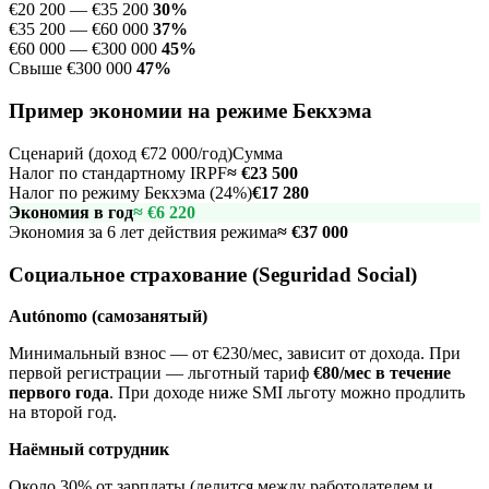
€20 200 — €35 200
30%
€35 200 — €60 000
37%
€60 000 — €300 000
45%
Свыше €300 000
47%
Пример экономии на режиме Бекхэма
Сценарий (доход €72 000/год)
Сумма
Налог по стандартному IRPF
≈ €23 500
Налог по режиму Бекхэма (24%)
€17 280
Экономия в год
≈ €6 220
Экономия за 6 лет действия режима
≈ €37 000
Социальное страхование (Seguridad Social)
Autónomo (самозанятый)
Минимальный взнос — от €230/мес, зависит от дохода. При
первой регистрации — льготный тариф
€80/мес в течение
первого года
. При доходе ниже SMI льготу можно продлить
на второй год.
Наёмный сотрудник
Около 30% от зарплаты (делится между работодателем и