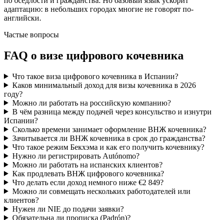
по оседлости и гражданства. Но базовый язык ускорит
адаптацию: в небольших городах многие не говорят по-
английски.
Частые вопросы
FAQ о визе цифрового кочевника
Что такое виза цифрового кочевника в Испании?
Каков минимальный доход для визы кочевника в 2026
году?
Можно ли работать на российскую компанию?
В чём разница между подачей через консульство и изнутри
Испании?
Сколько времени занимает оформление ВНЖ кочевника?
Зачитывается ли ВНЖ кочевника в срок до гражданства?
Что такое режим Бекхэма и как его получить кочевнику?
Нужно ли регистрировать Autónomo?
Можно ли работать на испанских клиентов?
Как продлевать ВНЖ цифрового кочевника?
Что делать если доход немного ниже €2 849?
Можно ли совмещать нескольких работодателей или
клиентов?
Нужен ли NIE до подачи заявки?
Обязательна ли прописка (Padrón)?