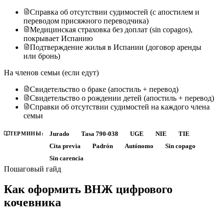
Справка об отсутствии судимостей (с апостилем и
переводом присяжного переводчика)
Медицинская страховка без доплат (sin copagos),
покрывает Испанию
Подтверждение жилья в Испании (договор аренды
или бронь)
На членов семьи (если едут)
Свидетельство о браке (апостиль + перевод)
Свидетельство о рождении детей (апостиль + перевод)
Справки об отсутствии судимостей на каждого члена
семьи
ТЕРМИНЫ:
Jurado
Tasa 790-038
UGE
NIE
TIE
Cita previa
Padrón
Autónomo
Sin copago
Sin carencia
Пошаговый гайд
Как оформить ВНЖ цифрового
кочевника