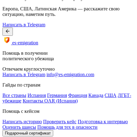
Европа, США, Латинская Америка — расскажите свою
ситуацию, наметим путь.
Написать в Telegram
es·emigration
Помощь в получении
политического убежища
Отвечаем круглосуточно
Написать в Telegram
info@es-emigration.com
Гайды по странам
Все страны
Испания
Германия
Франция
Канада
США
ЛГБТ-
убежище
Контакты OAR (Испания)
Помощь с кейсом
Написать историю
Проверить кейс
Подготовка к интервью
Оценить шансы
Помощь для тех в опасности
Подарочный сертификат