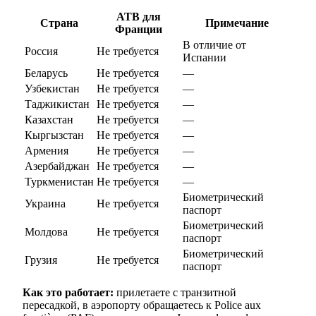
АТВ для
Страна
Примечание
Франции
В отличие от
Россия
Не требуется
Испании
Беларусь
Не требуется
—
Узбекистан
Не требуется
—
Таджикистан
Не требуется
—
Казахстан
Не требуется
—
Кыргызстан
Не требуется
—
Армения
Не требуется
—
Азербайджан
Не требуется
—
Туркменистан
Не требуется
—
Биометрический
Украина
Не требуется
паспорт
Биометрический
Молдова
Не требуется
паспорт
Биометрический
Грузия
Не требуется
паспорт
Как это работает:
прилетаете с транзитной
пересадкой, в аэропорту обращаетесь к Police aux