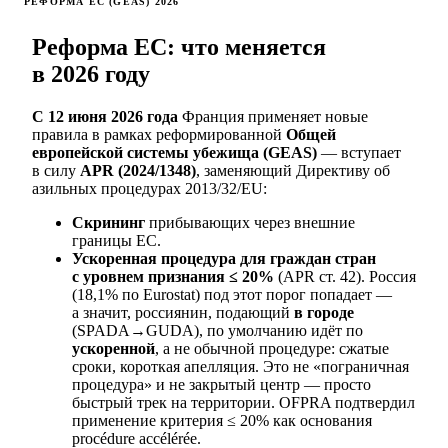
РЕФОРМА ЕС (GEAS) 2026
Реформа ЕС: что меняется
в 2026 году
С 12 июня 2026 года
Франция применяет новые
правила в рамках реформированной
Общей
европейской системы убежища (GEAS)
— вступает
в силу
APR (2024/1348)
, заменяющий Директиву об
азильных процедурах 2013/32/EU:
Скрининг
прибывающих через внешние
границы ЕС.
Ускоренная процедура для граждан стран
с уровнем признания ≤ 20%
(APR ст. 42). Россия
(18,1% по Eurostat) под этот порог попадает —
а значит, россиянин, подающий
в городе
(SPADA→GUDA), по умолчанию идёт по
ускоренной
, а не обычной процедуре: сжатые
сроки, короткая апелляция. Это не «пограничная
процедура» и не закрытый центр — просто
быстрый трек на территории. OFPRA подтвердил
применение критерия ≤ 20% как основания
procédure accélérée.