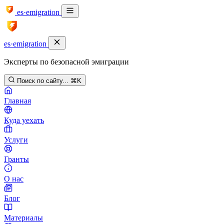
es·emigration
es·emigration
Эксперты по безопасной эмиграции
Поиск по сайту...
⌘K
Главная
Куда уехать
Услуги
Гранты
О нас
Блог
Материалы