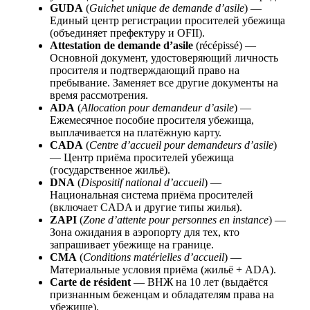
GUDA
(
Guichet unique de demande d’asile
) —
Единый центр регистрации просителей убежища
(объединяет префектуру и OFII).
Attestation de demande d’asile
(récépissé) —
Основной документ, удостоверяющий личность
просителя и подтверждающий право на
пребывание. Заменяет все другие документы на
время рассмотрения.
ADA
(
Allocation pour demandeur d’asile
) —
Ежемесячное пособие просителя убежища,
выплачивается на платёжную карту.
CADA
(
Centre d’accueil pour demandeurs d’asile
)
— Центр приёма просителей убежища
(государственное жильё).
DNA
(
Dispositif national d’accueil
) —
Национальная система приёма просителей
(включает CADA и другие типы жилья).
ZAPI
(
Zone d’attente pour personnes en instance
) —
Зона ожидания в аэропорту для тех, кто
запрашивает убежище на границе.
CMA
(
Conditions matérielles d’accueil
) —
Материальные условия приёма (жильё + ADA).
Carte de résident
— ВНЖ на 10 лет (выдаётся
признанным беженцам и обладателям права на
убежище).