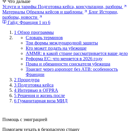
Что дальше
Услуги и тарифы
Подготовка кейса, консультации, разборы
Материалы
Образцы кейсов и шаблоны
Блог
Истории,
разборы, новости
Гайд: Франция
1 из 6
1
Обзор программы
Словарь терминов
Три формы международной защиты
Кто может подать на убежище
AMMR: в какой стране рассматривается ваше дело
Реформа ЕС: что меняется в 2026 году
Права и обязанности соискателя убежища
Транзит через аэропорт без АТВ: особенность
Франции
2
Процедура
3
Подготовка кейса
4
Интервью в OFPRA
5
Решения и жизнь после
6
Гуманитарная виза МИД
Помощь с эмиграцией
Помогаем уехать в безопасную страну