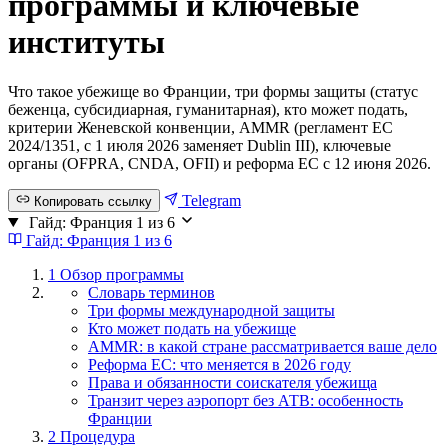
программы и ключевые
институты
Что такое убежище во Франции, три формы защиты (статус
беженца, субсидиарная, гуманитарная), кто может подать,
критерии Женевской конвенции, AMMR (регламент ЕС
2024/1351, с 1 июля 2026 заменяет Dublin III), ключевые
органы (OFPRA, CNDA, OFII) и реформа ЕС с 12 июня 2026.
Telegram
Копировать ссылку
Гайд: Франция
1 из 6
Гайд: Франция
1 из 6
1
Обзор программы
Словарь терминов
Три формы международной защиты
Кто может подать на убежище
AMMR: в какой стране рассматривается ваше дело
Реформа ЕС: что меняется в 2026 году
Права и обязанности соискателя убежища
Транзит через аэропорт без АТВ: особенность
Франции
2
Процедура