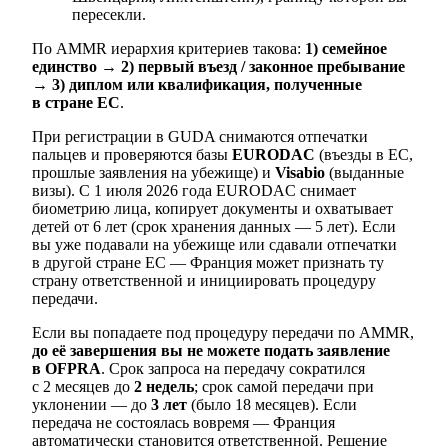
пересекли.
По AMMR иерархия критериев такова:
1) семейное
единство → 2) первый въезд / законное пребывание
→ 3) диплом или квалификация, полученные
в стране ЕС
.
При регистрации в GUDA снимаются отпечатки
пальцев и проверяются базы
EURODAC
(въезды в ЕС,
прошлые заявления на убежище) и
Visabio
(выданные
визы). С 1 июля 2026 года EURODAC снимает
биометрию лица, копирует документы и охватывает
детей от 6 лет (срок хранения данных — 5 лет). Если
вы уже подавали на убежище или сдавали отпечатки
в другой стране ЕС — Франция может признать ту
страну ответственной и инициировать процедуру
передачи.
Если вы попадаете под процедуру передачи по AMMR,
до её завершения вы не можете подать заявление
в OFPRA
. Срок запроса на передачу сократился
с 2 месяцев до
2 недель
; срок самой передачи при
уклонении — до
3 лет
(было 18 месяцев). Если
передача не состоялась вовремя — Франция
автоматически становится ответственной. Решение