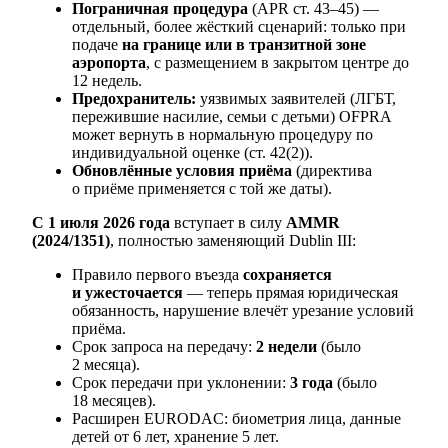
Пограничная процедура
(APR ст. 43–45) —
отдельный, более жёсткий сценарий: только при
подаче
на границе или в транзитной зоне
аэропорта
, с размещением в закрытом центре до
12 недель.
Предохранитель:
уязвимых заявителей (ЛГБТ,
пережившие насилие, семьи с детьми) OFPRA
может вернуть в нормальную процедуру по
индивидуальной оценке (ст. 42(2)).
Обновлённые условия приёма
(директива
о приёме применяется с той же даты).
С 1 июля 2026 года
вступает в силу
AMMR
(2024/1351)
, полностью заменяющий Dublin III:
Правило первого въезда
сохраняется
и ужесточается
— теперь прямая юридическая
обязанность, нарушение влечёт урезание условий
приёма.
Срок запроса на передачу:
2 недели
(было
2 месяца).
Срок передачи при уклонении:
3 года
(было
18 месяцев).
Расширен EURODAC: биометрия лица, данные
детей от 6 лет, хранение 5 лет.