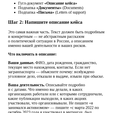
Гугл-документ
«Описание кейса»
Подпапка
«Документы»
(Documents)
Подпапка
«Письма»
(Letters of support)
Шаг 2: Напишите описание кейса
Это самая важная часть. Текст должен быть подробным
и конкретным — не абстрактным рассказом
о политической ситуации в России, а описанием
именно вашей деятельности и ваших рисков.
Что включить в описание:
Ваши данные.
ФИО, дата рождения, гражданство,
текущее место нахождения, контакты. Если нет
загранпаспорта — объясните почему: возбуждено
уголовное дело, отказали в выдаче, изъяли при обыске.
Ваша деятельность.
Описывайте подробно
и с датами. Что именно вы делали, в каких
организациях работали или с которыми сотрудничали,
какие публикации выходили, в каких акциях
участвовали, что организовывали. Не пишите «я
занимался активизмом» — пишите «с марта 2022 по
октябрь 2023 года я участвовал в митингах, был