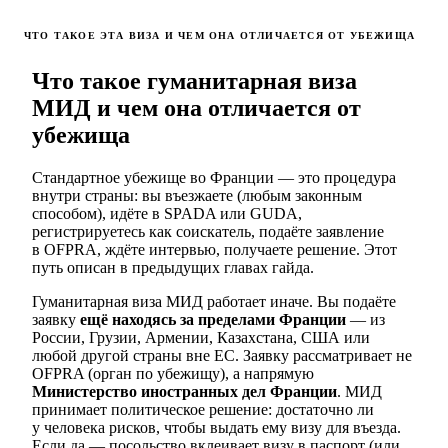
ЧТО ТАКОЕ ЭТА ВИЗА И ЧЕМ ОНА ОТЛИЧАЕТСЯ ОТ УБЕЖИЩА
Что такое гуманитарная виза
МИД и чем она отличается от
убежища
Стандартное убежище во Франции — это процедура
внутри страны: вы въезжаете (любым законным
способом), идёте в SPADA или GUDA,
регистрируетесь как соискатель, подаёте заявление
в OFPRA, ждёте интервью, получаете решение. Этот
путь описан в предыдущих главах гайда.
Гуманитарная виза МИД работает иначе. Вы подаёте
заявку
ещё находясь за пределами Франции
— из
России, Грузии, Армении, Казахстана, США или
любой другой страны вне ЕС. Заявку рассматривает не
OFPRA (орган по убежищу), а напрямую
Министерство иностранных дел Франции
. МИД
принимает политическое решение: достаточно ли
у человека рисков, чтобы выдать ему визу для въезда.
Если да — посольство вклеивает визу в паспорт (или