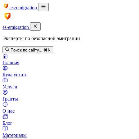
es·emigration
es·emigration
Эксперты по безопасной эмиграции
Поиск по сайту...
⌘K
Главная
Куда уехать
Услуги
Гранты
О нас
Блог
Материалы