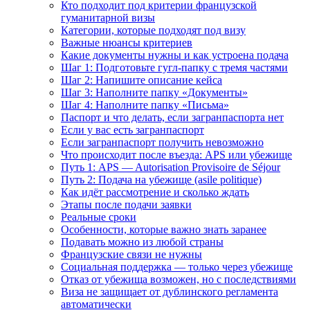
Кто подходит под критерии французской
гуманитарной визы
Категории, которые подходят под визу
Важные нюансы критериев
Какие документы нужны и как устроена подача
Шаг 1: Подготовьте гугл-папку с тремя частями
Шаг 2: Напишите описание кейса
Шаг 3: Наполните папку «Документы»
Шаг 4: Наполните папку «Письма»
Паспорт и что делать, если загранпаспорта нет
Если у вас есть загранпаспорт
Если загранпаспорт получить невозможно
Что происходит после въезда: APS или убежище
Путь 1: APS — Autorisation Provisoire de Séjour
Путь 2: Подача на убежище (asile politique)
Как идёт рассмотрение и сколько ждать
Этапы после подачи заявки
Реальные сроки
Особенности, которые важно знать заранее
Подавать можно из любой страны
Французские связи не нужны
Социальная поддержка — только через убежище
Отказ от убежища возможен, но с последствиями
Виза не защищает от дублинского регламента
автоматически