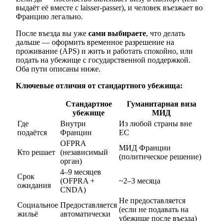
выдаёт её вместе с laisser-passer), и человек въезжает во
Францию легально.
После въезда вы уже
сами выбираете
, что делать
дальше — оформить временное разрешение на
проживание (APS) и жить и работать спокойно, или
подать на убежище с государственной поддержкой.
Оба пути описаны ниже.
Ключевые отличия от стандартного убежища:
Стандартное
Гуманитарная виза
убежище
МИД
Где
Внутри
Из любой страны вне
подаётся
Франции
ЕС
OFPRA
МИД Франции
Кто решает
(независимый
(политическое решение)
орган)
4–9 месяцев
Срок
(OFPRA +
~2–3 месяца
ожидания
CNDA)
Не предоставляется
Социальное
Предоставляется
(если не подавать на
жильё
автоматически
убежище после въезда)