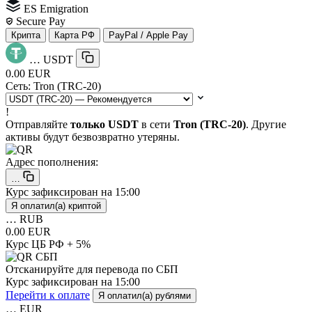
ES Emigration
Secure Pay
Крипта
Карта РФ
PayPal / Apple Pay
…
USDT
0.00 EUR
Сеть:
Tron (TRC-20)
!
Отправляйте
только USDT
в сети
Tron (TRC-20)
. Другие
активы будут безвозвратно утеряны.
Адрес пополнения:
…
Курс зафиксирован на
15:00
Я оплатил(а) криптой
…
RUB
0.00 EUR
Курс ЦБ РФ + 5%
Отсканируйте для перевода по СБП
Курс зафиксирован на
15:00
Перейти к оплате
Я оплатил(а) рублями
…
EUR