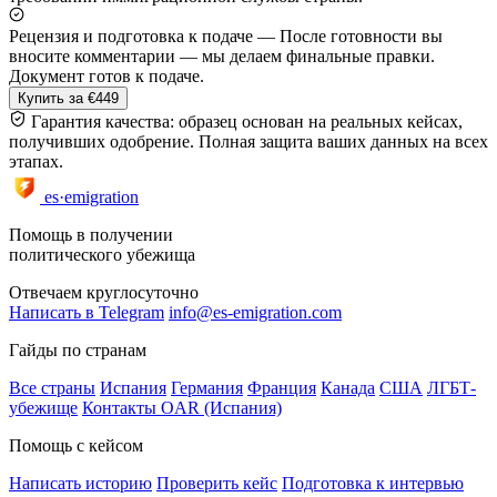
Рецензия и подготовка к подаче
—
После готовности вы
вносите комментарии — мы делаем финальные правки.
Документ готов к подаче.
Купить за €449
Гарантия качества: образец основан на реальных кейсах,
получивших одобрение. Полная защита ваших данных на всех
этапах.
es·emigration
Помощь в получении
политического убежища
Отвечаем круглосуточно
Написать в Telegram
info@es-emigration.com
Гайды по странам
Все страны
Испания
Германия
Франция
Канада
США
ЛГБТ-
убежище
Контакты OAR (Испания)
Помощь с кейсом
Написать историю
Проверить кейс
Подготовка к интервью