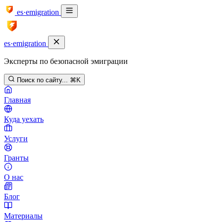
es·emigration
es·emigration
Эксперты по безопасной эмиграции
Поиск по сайту...
⌘K
Главная
Куда уехать
Услуги
Гранты
О нас
Блог
Материалы