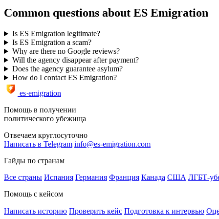
Common questions about ES Emigration
Is ES Emigration legitimate?
Is ES Emigration a scam?
Why are there no Google reviews?
Will the agency disappear after payment?
Does the agency guarantee asylum?
How do I contact ES Emigration?
es·emigration
Помощь в получении
политического убежища
Отвечаем круглосуточно
Написать в Telegram
info@es-emigration.com
Гайды по странам
Все страны
Испания
Германия
Франция
Канада
США
ЛГБТ-уб
Помощь с кейсом
Написать историю
Проверить кейс
Подготовка к интервью
Оце