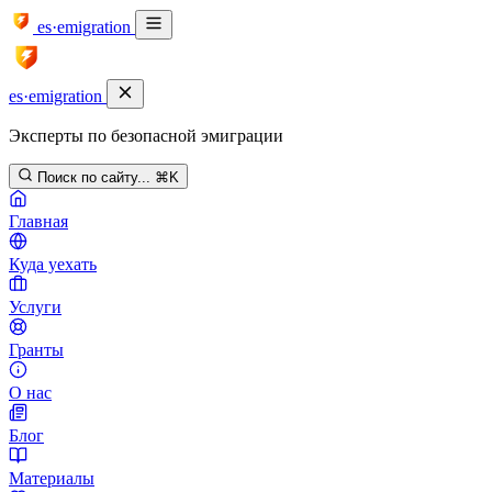
es·emigration
es·emigration
Эксперты по безопасной эмиграции
Поиск по сайту...
⌘K
Главная
Куда уехать
Услуги
Гранты
О нас
Блог
Материалы