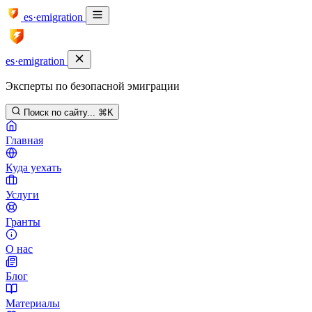
es·emigration
es·emigration
Эксперты по безопасной эмиграции
Поиск по сайту...
⌘K
Главная
Куда уехать
Услуги
Гранты
О нас
Блог
Материалы