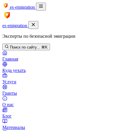
es·emigration
es·emigration
Эксперты по безопасной эмиграции
Поиск по сайту...
⌘K
Главная
Куда уехать
Услуги
Гранты
О нас
Блог
Материалы