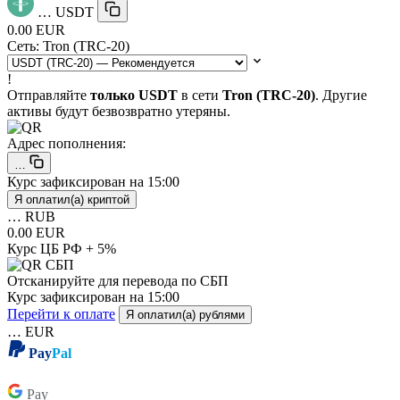
…
USDT
0.00 EUR
Сеть:
Tron (TRC-20)
!
Отправляйте
только USDT
в сети
Tron (TRC-20)
. Другие
активы будут безвозвратно утеряны.
Адрес пополнения:
…
Курс зафиксирован на
15:00
Я оплатил(а) криптой
…
RUB
0.00 EUR
Курс ЦБ РФ + 5%
Отсканируйте для перевода по СБП
Курс зафиксирован на
15:00
Перейти к оплате
Я оплатил(а) рублями
…
EUR
Pay
Pal
Pay
Pay