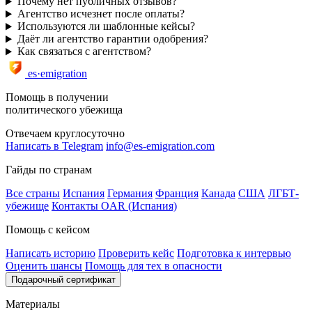
Почему нет публичных отзывов?
Агентство исчезнет после оплаты?
Используются ли шаблонные кейсы?
Даёт ли агентство гарантии одобрения?
Как связаться с агентством?
es·emigration
Помощь в получении
политического убежища
Отвечаем круглосуточно
Написать в Telegram
info@es-emigration.com
Гайды по странам
Все страны
Испания
Германия
Франция
Канада
США
ЛГБТ-
убежище
Контакты OAR (Испания)
Помощь с кейсом
Написать историю
Проверить кейс
Подготовка к интервью
Оценить шансы
Помощь для тех в опасности
Подарочный сертификат
Материалы