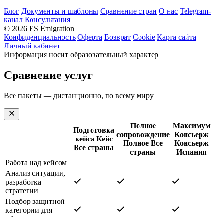
Блог
Документы и шаблоны
Сравнение стран
О нас
Telegram-
канал
Консультация
© 2026 ES Emigration
Конфиденциальность
Оферта
Возврат
Cookie
Карта сайта
Личный кабинет
Информация носит образовательный характер
Сравнение услуг
Все пакеты — дистанционно, по всему миру
Полное
Максимум
Подготовка
сопровождение
Консьерж
кейса
Кейс
Полное
Все
Консьерж
Все страны
страны
Испания
Работа над кейсом
Анализ ситуации,
разработка
стратегии
Подбор защитной
категории для