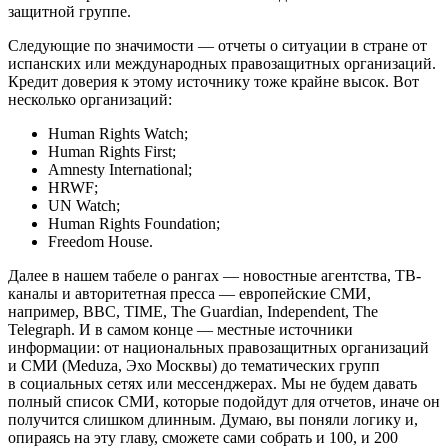
защитной группе.
Следующие по значимости — отчеты о ситуации в стране от
испанских или международных правозащитных организаций.
Кредит доверия к этому источнику тоже крайне высок. Вот
несколько организаций:
Human Rights Watch;
Human Rights First;
Amnesty International;
HRWF;
UN Watch;
Human Rights Foundation;
Freedom House.
Далее в нашем табеле о рангах — новостные агентства, ТВ-
каналы и авторитетная пресса — европейские СМИ,
например, BBC, TIME, The Guardian, Independent, The
Telegraph. И в самом конце — местные источники
информации: от национальных правозащитных организаций
и СМИ (Meduza, Эхо Москвы) до тематических групп
в социальных сетях или мессенджерах. Мы не будем давать
полный список СМИ, которые подойдут для отчетов, иначе он
получится слишком длинным. Думаю, вы поняли логику и,
опираясь на эту главу, сможете сами собрать и 100, и 200