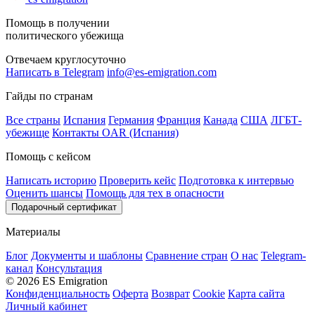
Помощь в получении
политического убежища
Отвечаем круглосуточно
Написать в Telegram
info@es-emigration.com
Гайды по странам
Все страны
Испания
Германия
Франция
Канада
США
ЛГБТ-
убежище
Контакты OAR (Испания)
Помощь с кейсом
Написать историю
Проверить кейс
Подготовка к интервью
Оценить шансы
Помощь для тех в опасности
Подарочный сертификат
Материалы
Блог
Документы и шаблоны
Сравнение стран
О нас
Telegram-
канал
Консультация
© 2026 ES Emigration
Конфиденциальность
Оферта
Возврат
Cookie
Карта сайта
Личный кабинет