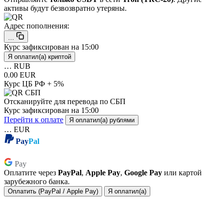
активы будут безвозвратно утеряны.
Адрес пополнения:
…
Курс зафиксирован на
15:00
Я оплатил(а) криптой
…
RUB
0.00 EUR
Курс ЦБ РФ + 5%
Отсканируйте для перевода по СБП
Курс зафиксирован на
15:00
Перейти к оплате
Я оплатил(а) рублями
…
EUR
Pay
Pal
Pay
Pay
Оплатите через
PayPal
,
Apple Pay
,
Google Pay
или картой
зарубежного банка.
Оплатить (PayPal / Apple Pay)
Я оплатил(а)