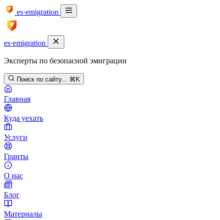
es·emigration
es·emigration
Эксперты по безопасной эмиграции
Поиск по сайту...
⌘K
Главная
Куда уехать
Услуги
Гранты
О нас
Блог
Материалы