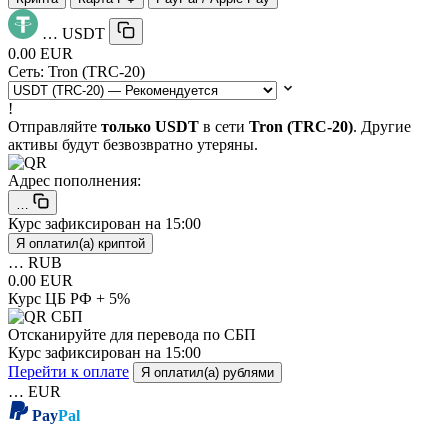
…
USDT
0.00 EUR
Сеть:
Tron (TRC-20)
!
Отправляйте
только USDT
в сети
Tron (TRC-20)
. Другие
активы будут безвозвратно утеряны.
Адрес пополнения:
…
Курс зафиксирован на
15:00
Я оплатил(а) криптой
…
RUB
0.00 EUR
Курс ЦБ РФ + 5%
Отсканируйте для перевода по СБП
Курс зафиксирован на
15:00
Перейти к оплате
Я оплатил(а) рублями
…
EUR
Pay
Pal
Pay