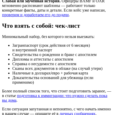
Слабая или заученная история.
Офицеры BAMF и OAR
мгновенно распознают шаблоны — работают только
конкретные факты, даты и детали. Если кейс уже написан,
проверим и доработаем его до подачи
.
Что взять с собой: чек-лист
Минимальный набор, без которого нельзя выезжать:
Загранпаспорт (срок действия от 6 месяцев)
и внутренний паспорт
Свидетельства о рождении и браке с апостилем
Дипломы и аттестаты с апостилем
Справка о несудимости с апостилем
Сканы всех документов в облаке (на случай утери)
Наличные в долларах/евро + рабочая карта
Доказательства оснований для убежища (если
применимо)
Более полный список того, что стоит подготовить заранее, —
в статье
подготовка к иммиграции: что нужно сделать пока
вы дома
.
Если ситуация запутанная и непонятно, с чего начать именно
в вашем случае — опишите её в
личных сообщениях
,