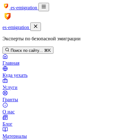
es·emigration
es·emigration
Эксперты по безопасной эмиграции
Поиск по сайту...
⌘K
Главная
Куда уехать
Услуги
Гранты
О нас
Блог
Материалы