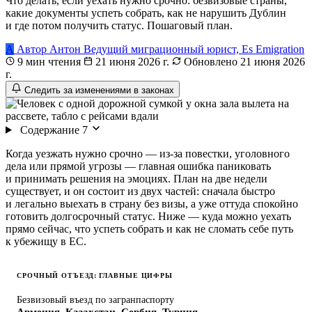
Что делать, если уехать нужно срочно: безвизовые страны,
какие документы успеть собрать, как не нарушить Дублин
и где потом получить статус. Пошаговый план.
А
Автор
Антон
Ведущий миграционный юрист, Es Emigration
9 мин чтения
21 июня 2026 г.
Обновлено 21 июня 2026
г.
Следить за изменениями в законах
Содержание
7
Когда уезжать нужно срочно — из-за повестки, уголовного
дела или прямой угрозы — главная ошибка паниковать
и принимать решения на эмоциях. План на две недели
существует, и он состоит из двух частей: сначала быстро
и легально выехать в страну без визы, а уже оттуда спокойно
готовить долгосрочный статус. Ниже — куда можно уехать
прямо сейчас, что успеть собрать и как не сломать себе путь
к убежищу в ЕС.
СРОЧНЫЙ ОТЪЕЗД: ГЛАВНЫЕ ЦИФРЫ
Безвизовый въезд по загранпаспорту
Армения, Казахстан, Сербия, Турция