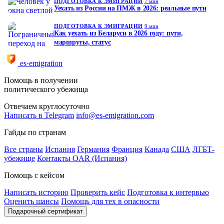
ПОДГОТОВКА К ЭМИГРАЦИИ
7 мин
Уехать из России на ПМЖ в 2026: реальные пути
ПОДГОТОВКА К ЭМИГРАЦИИ
9 мин
Как уехать из Беларуси в 2026 году: пути,
маршруты, статус
es·emigration
Помощь в получении
политического убежища
Отвечаем круглосуточно
Написать в Telegram
info@es-emigration.com
Гайды по странам
Все страны
Испания
Германия
Франция
Канада
США
ЛГБТ-
убежище
Контакты OAR (Испания)
Помощь с кейсом
Написать историю
Проверить кейс
Подготовка к интервью
Оценить шансы
Помощь для тех в опасности
Подарочный сертификат