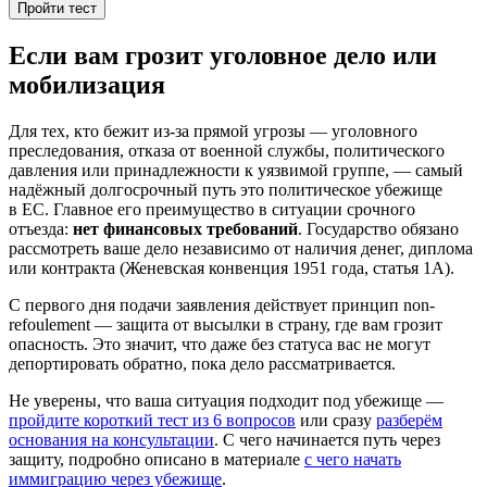
Пройти тест
Если вам грозит уголовное дело или
мобилизация
Для тех, кто бежит из-за прямой угрозы — уголовного
преследования, отказа от военной службы, политического
давления или принадлежности к уязвимой группе, — самый
надёжный долгосрочный путь это политическое убежище
в ЕС. Главное его преимущество в ситуации срочного
отъезда:
нет финансовых требований
. Государство обязано
рассмотреть ваше дело независимо от наличия денег, диплома
или контракта (Женевская конвенция 1951 года, статья 1A).
С первого дня подачи заявления действует принцип non-
refoulement — защита от высылки в страну, где вам грозит
опасность. Это значит, что даже без статуса вас не могут
депортировать обратно, пока дело рассматривается.
Не уверены, что ваша ситуация подходит под убежище —
пройдите короткий тест из 6 вопросов
или сразу
разберём
основания на консультации
. С чего начинается путь через
защиту, подробно описано в материале
с чего начать
иммиграцию через убежище
.