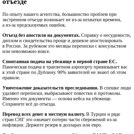
отъезде
По опыту нашего агентства, большинство проблем при
экстренном отъезде возникает не из-за нехватки времени,
а из-за предсказуемых ошибок.
Отъезд без апостиля на документах.
Справку о несудимости,
диплом и свидетельства проще и дешевле апостилировать
в России. За рубежом это месяцы переписки с консульством
или невозможно вовсе.
Спонтанная подача на убежище в первой стране ЕС.
Паническая подача в транзитном аэропорту привязывает вас
к этой стране по Дублину. 90% заявителей не знают об этом
правиле.
Уничтожение доказательств преследования.
В спешке люди
удаляют переписки, выбрасывают повестки и протоколы.
Именно эти документы — основа кейса на убежище.
Сохраните всё до отъезда.
Перевод всех денег в местную валюту.
В Турции и ряде
стран СНГ это означает потерю части сбережений из-за
инфляции. Держите резерв в долларах или евро.