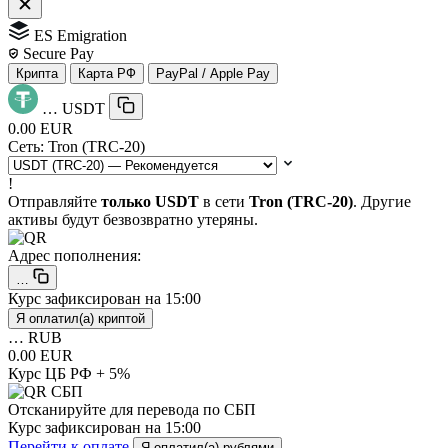
ES Emigration
Secure Pay
Крипта
Карта РФ
PayPal / Apple Pay
…
USDT
0.00 EUR
Сеть:
Tron (TRC-20)
!
Отправляйте
только USDT
в сети
Tron (TRC-20)
. Другие
активы будут безвозвратно утеряны.
Адрес пополнения:
…
Курс зафиксирован на
15:00
Я оплатил(а) криптой
…
RUB
0.00 EUR
Курс ЦБ РФ + 5%
Отсканируйте для перевода по СБП
Курс зафиксирован на
15:00
Перейти к оплате
Я оплатил(а) рублями