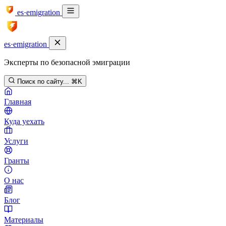
es·emigration
es·emigration
Эксперты по безопасной эмиграции
Поиск по сайту...
⌘K
Главная
Куда уехать
Услуги
Гранты
О нас
Блог
Материалы