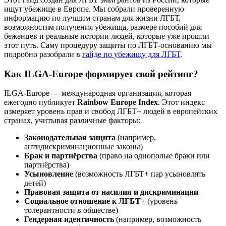
ищут убежище в Европе. Мы собрали проверенную
информацию по лучшим странам для жизни ЛГБТ,
возможностям получения убежища, размере пособий для
беженцев и реальные истории людей, которые уже прошли
этот путь. Саму процедуру защиты по ЛГБТ-основанию мы
подробно разобрали в
гайде по убежищу для ЛГБТ
.
Как ILGA-Europe формирует свой рейтинг?
ILGA-Europe — международная организация, которая
ежегодно публикует
Rainbow Europe Index
. Этот индекс
измеряет уровень прав и свобод ЛГБТ+ людей в европейских
странах, учитывая различные факторы:
Законодательная защита
(например,
антидискриминационные законы)
Брак и партнёрства
(право на однополые браки или
партнёрства)
Усыновление
(возможность ЛГБТ+ пар усыновлять
детей)
Правовая защита от насилия и дискриминации
Социальное отношение к ЛГБТ+
(уровень
толерантности в обществе)
Гендерная идентичность
(например, возможность