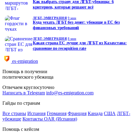
Как выбрать страну для ЛГБТ-убежища: 6
критериев, которые решают всё
ЛГБТ-ЭМИГРАЦИЯ
9 мин
Куда уехать ЛГБТ без денег: убежище в ЕС без
финансовых требований
ЛГБТ-ЭМИГРАЦИЯ
8 мин
Какая страна ЕС лучше для ЛГБТ из Казахстана:
сравнение по recognition rate
es·emigration
Помощь в получении
политического убежища
Отвечаем круглосуточно
Написать в Telegram
info@es-emigration.com
Гайды по странам
Все страны
Испания
Германия
Франция
Канада
США
ЛГБТ-
убежище
Контакты OAR (Испания)
Помощь с кейсом