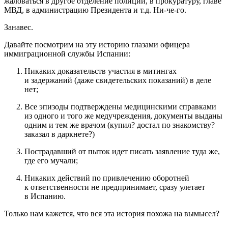
жаловаться в другое отделение полиции, в прокуратуру, главе
МВД, в администрацию Президента и т.д. Ни-че-го.
Занавес.
Давайте посмотрим на эту историю глазами офицера
иммиграционной службы Испании:
Никаких доказательств участия в митингах
и задержаний (даже свидетельских показаний) в деле
нет;
Все эпизоды подтверждены медицинскими справками
из одного и того же медучреждения, документы выданы
одним и тем же врачом (купил? достал по знакомству?
заказал в даркнете?)
Пострадавший от пыток идет писать заявление туда же,
где его мучали;
Никаких действий по привлечению оборотней
к ответственности не предпринимает, сразу улетает
в Испанию.
Только нам кажется, что вся эта история похожа на вымысел?