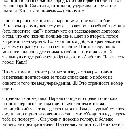
полиции в разных частях города, но повторяется один и тот
же сценарий. Схватили, отпинали, удерживали в участке,
пытали. Кто, зачем, почему — непонятно.
После первого же эпизода парень мчит снимать побои.
В первом травмпункте ему отказывают во врачебной помощи
(это, простите, как?), потому что он рассказывает докторам
о том, что его избили полицейские. Едет во второй, потом
в третий и четвертый. Только в пятом добрый врач наконец
дает ему справку и назначает лечение. После следующих
митингов парень едет снимать побои… в тот же самый
травмпункт, где работает добрый доктор Айболит. Через весь
город, Карл!
Что мы имеем в итоге: разные эпизоды с задержаниями
и пытками подтверждены тремя справками о побоях из
одного и того же медучереждения. 🤦‍♂️ Это странность номер
один.
Странность номер два. Парень собирает справки о побоях
и после первого эпизода идет с заявлением в тот же
полицейский участок, где его пытали. Там дежурный смеется
ему в лицо и рвет заявление со словами: «Уходи отсюда, здесь
тебе не помогут!». Он уходит, повесив голову, и больше
ничего не предпринимает. Ни сейчас, ни потом. Не пытается