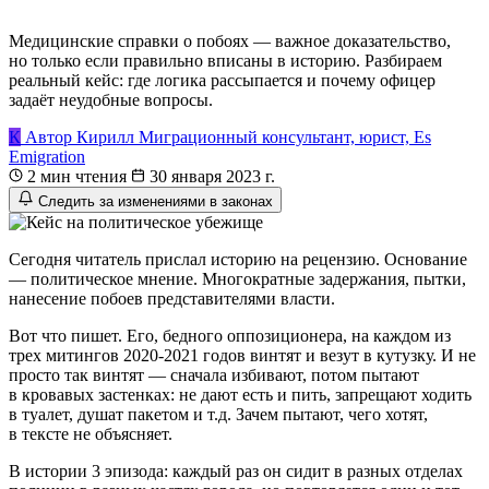
Медицинские справки о побоях — важное доказательство,
но только если правильно вписаны в историю. Разбираем
реальный кейс: где логика рассыпается и почему офицер
задаёт неудобные вопросы.
К
Автор
Кирилл
Миграционный консультант, юрист, Es
Emigration
2 мин чтения
30 января 2023 г.
Следить за изменениями в законах
Сегодня читатель прислал историю на рецензию. Основание
— политическое мнение. Многократные задержания, пытки,
нанесение побоев представителями власти.
Вот что пишет. Его, бедного оппозиционера, на каждом из
трех митингов 2020-2021 годов винтят и везут в кутузку. И не
просто так винтят — сначала избивают, потом пытают
в кровавых застенках: не дают есть и пить, запрещают ходить
в туалет, душат пакетом и т.д. Зачем пытают, чего хотят,
в тексте не объясняет.
В истории 3 эпизода: каждый раз он сидит в разных отделах