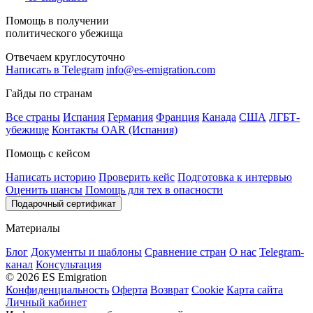
Помощь в получении
политического убежища
Отвечаем круглосуточно
Написать в Telegram
info@es-emigration.com
Гайды по странам
Все страны
Испания
Германия
Франция
Канада
США
ЛГБТ-
убежище
Контакты OAR (Испания)
Помощь с кейсом
Написать историю
Проверить кейс
Подготовка к интервью
Оценить шансы
Помощь для тех в опасности
Подарочный сертификат
Материалы
Блог
Документы и шаблоны
Сравнение стран
О нас
Telegram-
канал
Консультация
© 2026 ES Emigration
Конфиденциальность
Оферта
Возврат
Cookie
Карта сайта
Личный кабинет