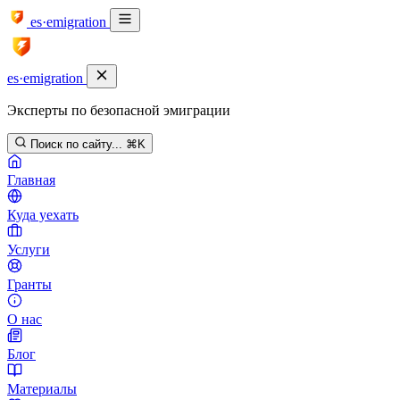
es·emigration
es·emigration
Эксперты по безопасной эмиграции
Поиск по сайту...
⌘K
Главная
Куда уехать
Услуги
Гранты
О нас
Блог
Материалы