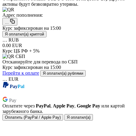
активы будут безвозвратно утеряны.
Адрес пополнения:
…
Курс зафиксирован на
15:00
Я оплатил(а) криптой
…
RUB
0.00 EUR
Курс ЦБ РФ + 5%
Отсканируйте для перевода по СБП
Курс зафиксирован на
15:00
Перейти к оплате
Я оплатил(а) рублями
…
EUR
Pay
Pal
Pay
Pay
Оплатите через
PayPal
,
Apple Pay
,
Google Pay
или картой
зарубежного банка.
Оплатить (PayPal / Apple Pay)
Я оплатил(а)