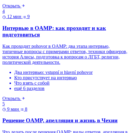
Открыть
4
12 мин
9
Интервью в OAMP: как проходит и как
подготовиться
Как проходит pohovor в OAMP: два этапа интервью,
типичные вопросы с примерами ответов, техники офицеров,
история Алисы, подготовка к вопросам о ЛГБТ, религии,
политической деятельности.
Два интервью: vstupní и hlavní pohovor
Кто присутствует на интервью
Что взять с собой
ещё 6 разделов
Открыть
5
9 мин
8
Решение OAMP, апелляция и жизнь в Чехии
Что делать после решения OAMP: виды ответов, апелляция в