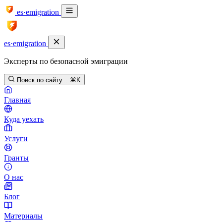
es·emigration
es·emigration
Эксперты по безопасной эмиграции
Поиск по сайту...
⌘K
Главная
Куда уехать
Услуги
Гранты
О нас
Блог
Материалы