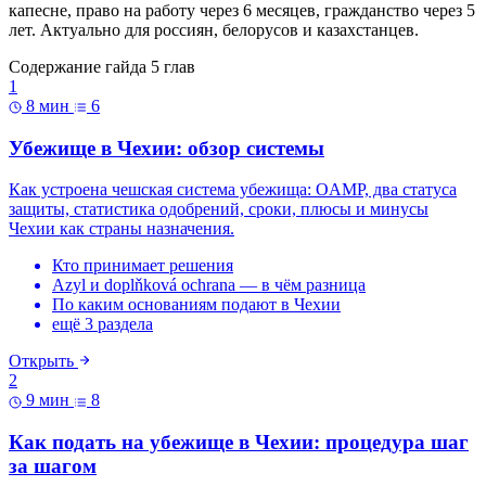
капесне, право на работу через 6 месяцев, гражданство через 5
лет. Актуально для россиян, белорусов и казахстанцев.
Содержание гайда
5 глав
1
8 мин
6
Убежище в Чехии: обзор системы
Как устроена чешская система убежища: OAMP, два статуса
защиты, статистика одобрений, сроки, плюсы и минусы
Чехии как страны назначения.
Кто принимает решения
Azyl и doplňková ochrana — в чём разница
По каким основаниям подают в Чехии
ещё 3 раздела
Открыть
2
9 мин
8
Как подать на убежище в Чехии: процедура шаг
за шагом