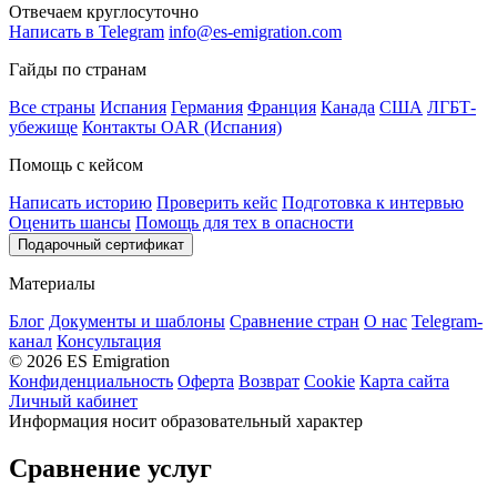
Отвечаем круглосуточно
Написать в Telegram
info@es-emigration.com
Гайды по странам
Все страны
Испания
Германия
Франция
Канада
США
ЛГБТ-
убежище
Контакты OAR (Испания)
Помощь с кейсом
Написать историю
Проверить кейс
Подготовка к интервью
Оценить шансы
Помощь для тех в опасности
Подарочный сертификат
Материалы
Блог
Документы и шаблоны
Сравнение стран
О нас
Telegram-
канал
Консультация
© 2026 ES Emigration
Конфиденциальность
Оферта
Возврат
Cookie
Карта сайта
Личный кабинет
Информация носит образовательный характер
Сравнение услуг