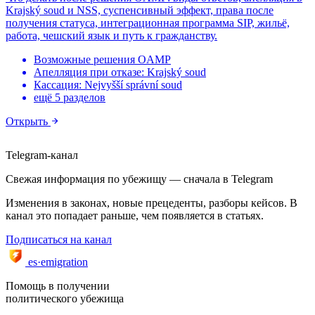
Krajský soud и NSS, суспенсивный эффект, права после
получения статуса, интеграционная программа SIP, жильё,
работа, чешский язык и путь к гражданству.
Возможные решения OAMP
Апелляция при отказе: Krajský soud
Кассация: Nejvyšší správní soud
ещё 5 разделов
Открыть
Telegram-канал
Свежая информация по убежищу — сначала в Telegram
Изменения в законах, новые прецеденты, разборы кейсов. В
канал это попадает раньше, чем появляется в статьях.
Подписаться на канал
es·emigration
Помощь в получении
политического убежища