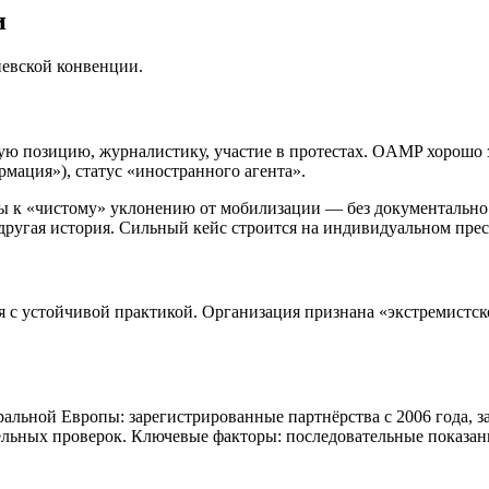
и
невской конвенции.
ю позицию, журналистику, участие в протестах. OAMP хорошо зн
рмация»), статус «иностранного агента».
 к «чистому» уклонению от мобилизации — без документально 
другая история. Сильный кейс строится на индивидуальном прес
 с устойчивой практикой. Организация признана «экстремистско
альной Европы: зарегистрированные партнёрства с 2006 года, 
ельных проверок. Ключевые факторы: последовательные показани