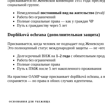
Присваивается по Женевской конвенции 1951 года: преслед
социальной группе.
Немедленный
постоянный вид на жительство
(trval
Работа без ограничений
Полные социальные права — как у граждан ЧР
Путь к гражданству через 5 лет
Doplňková ochrana (дополнительная защита)
Присваивается, когда человек не подпадает под Женевскую
Это полноценный статус международной защиты — не «вто
Долгосрочный ВНЖ на
1–2 года
с обязательным прод
Работа без ограничений
Полные социальные права
Путь к ПМЖ после 5 лет накопленного проживания
На практике OAMP чаще присваивает doplňková ochrana, а не
сохраняется — но права в обоих случаях идентичны.
ОСНОВАНИЯ ДЛЯ УБЕЖИЩА