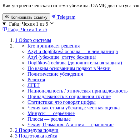
Как устроена чешская система убежища: OAMP, два статуса за
Telegram
Копировать ссылку
Гайд: Чехия
1 из 5
Гайд: Чехия
1 из 5
1
Обзор системы
Кто принимает решения
Azyl и doplňková ochrana — в чём разница
Azyl (убежище, статус беженца)
Doplňková ochrana (дополнительная защита)
По каким основаниям подают в Чехии
Политические убеждения
Религия
ЛГБТ
Национальность / этническая принадлежность
Принадлежность к социальной группе
Статистика: что говорят цифры
Чехия как страна убежища: честная оценка
Минусы — серьёзные
Плюсы — реальные
Чехия, Германия, Австрия — сравнение
2
Процедура подачи
3
Подготовка кейса