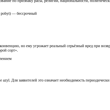
ование по признаку расы, религии, национальности, политичес
ý pobyt) — бессрочный
 конвенцию, но ему угрожает реальный серьёзный вред при возв
рой сорт».
лением
 azyl. Для заявителей это означает необходимость периодически