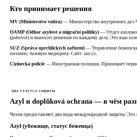
Кто принимает решения
MV (Ministerstvo vnitra)
— Министерство внутренних дел Ч
OAMP (Odbor azylové a migrační politiky)
— Отдел азиловой
(pohovor) и выносит решения по каждому делу. Это ваш ос
SUZ (Správa uprchlických zařízení)
— Управление беженски
питание, базовую медицину. Сайт: suz.cz.
Cizinecká policie
— Иностранная полиция. Принимает первон
ДВА СТАТУСА ЗАЩИТЫ
Azyl и doplňková ochrana — в чём раз
Чехия предоставляет два вида международной защиты. Это 
Azyl (убежище, статус беженца)