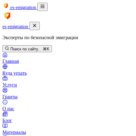
es·emigration
es·emigration
Эксперты по безопасной эмиграции
Поиск по сайту...
⌘K
Главная
Куда уехать
Услуги
Гранты
О нас
Блог
Материалы