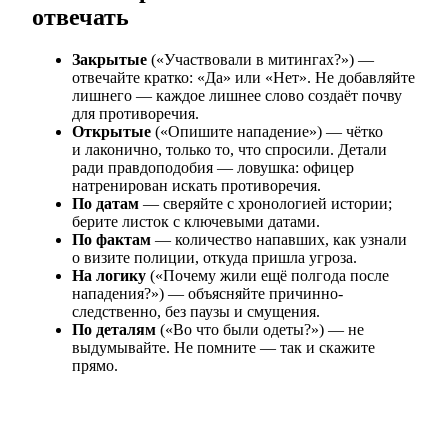
отвечать
Закрытые
(«Участвовали в митингах?») —
отвечайте кратко: «Да» или «Нет». Не добавляйте
лишнего — каждое лишнее слово создаёт почву
для противоречия.
Открытые
(«Опишите нападение») — чётко
и лаконично, только то, что спросили. Детали
ради правдоподобия — ловушка: офицер
натренирован искать противоречия.
По датам
— сверяйте с хронологией истории;
берите листок с ключевыми датами.
По фактам
— количество напавших, как узнали
о визите полиции, откуда пришла угроза.
На логику
(«Почему жили ещё полгода после
нападения?») — объясняйте причинно-
следственно, без паузы и смущения.
По деталям
(«Во что были одеты?») — не
выдумывайте. Не помните — так и скажите
прямо.