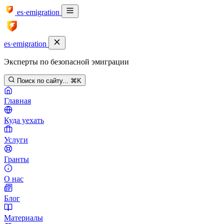
es·emigration
es·emigration
Эксперты по безопасной эмиграции
Поиск по сайту...
⌘K
Главная
Куда уехать
Услуги
Гранты
О нас
Блог
Материалы