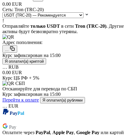
0.00 EUR
Сеть:
Tron (TRC-20)
!
Отправляйте
только USDT
в сети
Tron (TRC-20)
. Другие
активы будут безвозвратно утеряны.
Адрес пополнения:
…
Курс зафиксирован на
15:00
Я оплатил(а) криптой
…
RUB
0.00 EUR
Курс ЦБ РФ + 5%
Отсканируйте для перевода по СБП
Курс зафиксирован на
15:00
Перейти к оплате
Я оплатил(а) рублями
…
EUR
Pay
Pal
Pay
Pay
Оплатите через
PayPal
,
Apple Pay
,
Google Pay
или картой