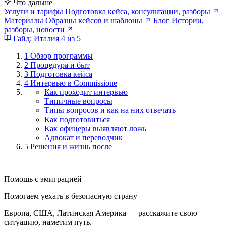
Что дальше
Услуги и тарифы
Подготовка кейса, консультации, разборы
Материалы
Образцы кейсов и шаблоны
Блог
Истории,
разборы, новости
Гайд: Италия
4 из 5
1
Обзор программы
2
Процедура и быт
3
Подготовка кейса
4
Интервью в Commissione
Как проходит интервью
Типичные вопросы
Типы вопросов и как на них отвечать
Как подготовиться
Как офицеры выявляют ложь
Адвокат и переводчик
5
Решения и жизнь после
Помощь с эмиграцией
Помогаем уехать в безопасную страну
Европа, США, Латинская Америка — расскажите свою
ситуацию, наметим путь.