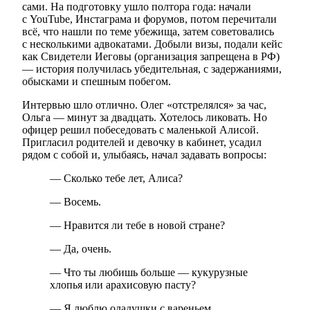
сами. На подготовку ушло полтора года: начали
с YouTube, Инстаграма и форумов, потом перечитали
всё, что нашли по теме убежища, затем советовались
с несколькими адвокатами. Добыли визы, подали кейс
как Свидетели Иеговы (организация запрещена в РФ)
— история получилась убедительная, с задержаниями,
обысками и спешным побегом.
Интервью шло отлично. Олег «отстрелялся» за час,
Ольга — минут за двадцать. Хотелось ликовать. Но
офицер решил побеседовать с маленькой Алисой.
Пригласил родителей и девочку в кабинет, усадил
рядом с собой и, улыбаясь, начал задавать вопросы:
— Сколько тебе лет, Алиса?
— Восемь.
— Нравится ли тебе в новой стране?
— Да, очень.
— Что ты любишь больше — кукурузные
хлопья или арахисовую пасту?
— Я люблю оладушки с вареньем.