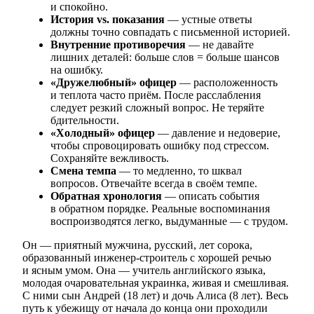
и спокойно.
История vs. показания
— устные ответы
должны точно совпадать с письменной историей.
Внутренние противоречия
— не давайте
лишних деталей: больше слов = больше шансов
на ошибку.
«Дружелюбный» офицер
— расположенность
и теплота часто приём. После расслабления
следует резкий сложный вопрос. Не теряйте
бдительности.
«Холодный» офицер
— давление и недоверие,
чтобы спровоцировать ошибку под стрессом.
Сохраняйте вежливость.
Смена темпа
— то медленно, то шквал
вопросов. Отвечайте всегда в своём темпе.
Обратная хронология
— описать события
в обратном порядке. Реальные воспоминания
воспроизводятся легко, выдуманные — с трудом.
Он — приятный мужчина, русский, лет сорока,
образованный инженер-строитель с хорошей речью
и ясным умом. Она — учитель английского языка,
молодая очаровательная украинка, живая и смешливая.
С ними сын Андрей (18 лет) и дочь Алиса (8 лет). Весь
путь к убежищу от начала до конца они проходили