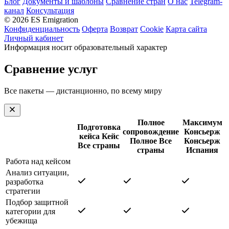
Блог
Документы и шаблоны
Сравнение стран
О нас
Telegram-
канал
Консультация
© 2026 ES Emigration
Конфиденциальность
Оферта
Возврат
Cookie
Карта сайта
Личный кабинет
Информация носит образовательный характер
Сравнение услуг
Все пакеты — дистанционно, по всему миру
Полное
Максимум
Подготовка
сопровождение
Консьерж
кейса
Кейс
Полное
Все
Консьерж
Все страны
страны
Испания
Работа над кейсом
Анализ ситуации,
разработка
стратегии
Подбор защитной
категории для
убежища