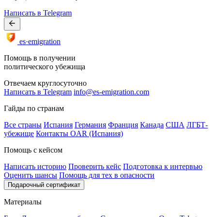
Написать в Telegram
es·emigration
Помощь в получении
политического убежища
Отвечаем круглосуточно
Написать в Telegram
info@es-emigration.com
Гайды по странам
Все страны
Испания
Германия
Франция
Канада
США
ЛГБТ-
убежище
Контакты OAR (Испания)
Помощь с кейсом
Написать историю
Проверить кейс
Подготовка к интервью
Оценить шансы
Помощь для тех в опасности
Подарочный сертификат
Материалы