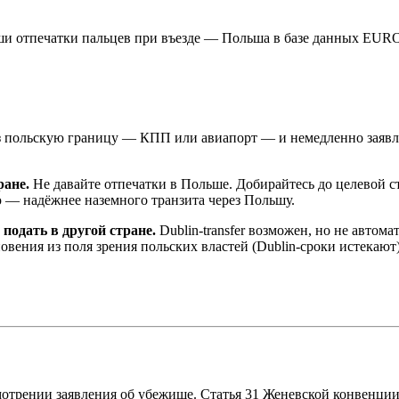
ваши отпечатки пальцев при въезде — Польша в базе данных EU
 польскую границу — КПП или авиапорт — и немедленно заявля
ране.
Не давайте отпечатки в Польше. Добирайтесь до целевой с
 — надёжнее наземного транзита через Польшу.
подать в другой стране.
Dublin-transfer возможен, но не автом
новения из поля зрения польских властей (Dublin-сроки истекаю
смотрении заявления об убежище. Статья 31 Женевской конвенции