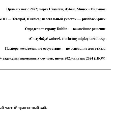
Прямых нет с 2022; через Стамбул, Дубай, Минск→Вильнюс
КПП — Terespol, Kuźnica; нелегальный участок — pushback-риск
Определяет страну Dublin — важнейшее решение
«Chcę złożyć wniosek o ochronę międzynarodową»
Паспорт желателен, но отсутствие — не основание для отказа
0+ задокументированных случаев, июль 2023–январь 2024 (HRW)
мый частый транзитный хаб.