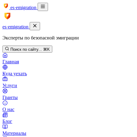
es·emigration
es·emigration
Эксперты по безопасной эмиграции
Поиск по сайту...
⌘K
Главная
Куда уехать
Услуги
Гранты
О нас
Блог
Материалы