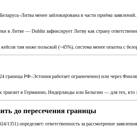
Беларусь–Литва менее заблокирована в части приёма заявлений
тки в Литве — Dublin зафиксирует Литву как страну ответствен
х кейсов там ниже польской (~45%), система менее опытна с бел
24 граница РФ–Эстония работает ограниченно) или через Финля
ранзит в Германию, Нидерланды или Бельгию — для тех, кто х
шить до пересечения границы
4/1351) определяет: ответственность за рассмотрение заявления