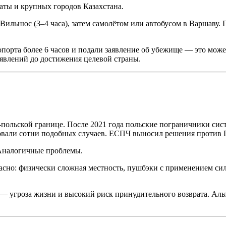
маты и крупных городов Казахстана.
ильнюс (3–4 часа), затем самолётом или автобусом в Варшаву.
опорта более 6 часов и подали заявление об убежище — это може
аявлений до достижения целевой страны.
ольской границе. После 2021 года польские пограничники сист
вали сотни подобных случаев. ЕСПЧ выносил решения против
Аналогичные проблемы.
асно: физически сложная местность, пушбэки с применением си
— угроза жизни и высокий риск принудительного возврата. Альт