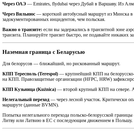
Через ОАЭ
— Emirates, flydubai через Дубай в Варшаву. Из Ал
Через Вильнюс
— короткий автобусный маршрут из Минска в В
задокументированных инцидентов, чем польская.
Важно о транзите:
если вы задержались в транзитной зоне аэр
транзита. Планируйте транзит быстро, не подавайте никаких з
Наземная граница с Беларусью
Для белорусов — ближайший, но рискованный маршрут.
КПП Тересполь (Terespol)
— крупнейший КПП на белорусско-п
на КПП. Правозащитные организации (HFPC, HRW) зафиксиро
КПП Кузьница (Kuźnica)
— второй крупный КПП на севере. 
Нелегальный переход
— через лесной участок. Критически оп
маршруте (данные BVMN).
Попытка нелегального перехода польско-белорусской границы 
Литву или Латвию в ЕС с последующим движением в Польшу.