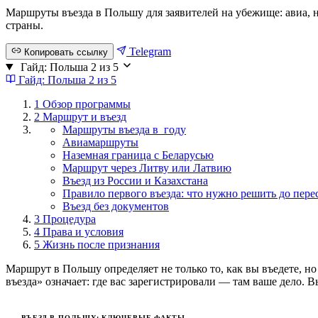
Маршруты въезда в Польшу для заявителей на убежище: авиа, на
страны.
Telegram
Копировать ссылку
Гайд: Польша
2 из 5
Гайд: Польша
2 из 5
1
Обзор программы
2
Маршрут и въезд
Маршруты въезда в году
Авиамаршруты
Наземная граница с Беларусью
Маршрут через Литву или Латвию
Въезд из России и Казахстана
Правило первого въезда: что нужно решить до пер
Въезд без документов
3
Процедура
4
Права и условия
5
Жизнь после признания
Маршрут в Польшу определяет не только то, как вы въедете, н
въезда» означает: где вас зарегистрировали — там ваше дело. 
ВЪЕЗД В ПОЛЬШУ: КЛЮЧЕВЫЕ ФАКТЫ