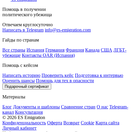
Помощь в получении
политического убежища
Отвечаем круглосуточно
Написать в Telegram
info@es-emigration.com
Гайды по странам
Все страны
Испания
Германия
Франция
Канада
США
ЛГБТ-
убежище
Контакты OAR (Испания)
Помощь с кейсом
Написать историю
Проверить кейс
Подготовка к интервью
Оценить шансы
Помощь для тех в опасности
Подарочный сертификат
Материалы
Блог
Документы и шаблоны
Сравнение стран
О нас
Telegram-
канал
Консультация
© 2026 ES Emigration
Конфиденциальность
Оферта
Возврат
Cookie
Карта сайта
Личный кабинет