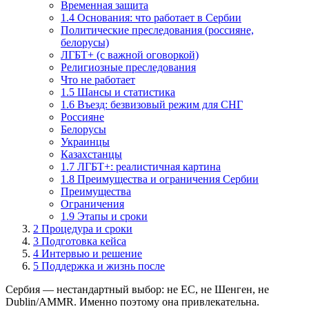
Временная защита
1.4 Основания: что работает в Сербии
Политические преследования (россияне,
белорусы)
ЛГБТ+ (с важной оговоркой)
Религиозные преследования
Что не работает
1.5 Шансы и статистика
1.6 Въезд: безвизовый режим для СНГ
Россияне
Белорусы
Украинцы
Казахстанцы
1.7 ЛГБТ+: реалистичная картина
1.8 Преимущества и ограничения Сербии
Преимущества
Ограничения
1.9 Этапы и сроки
2
Процедура и сроки
3
Подготовка кейса
4
Интервью и решение
5
Поддержка и жизнь после
Сербия — нестандартный выбор: не ЕС, не Шенген, не
Dublin/AMMR. Именно поэтому она привлекательна.