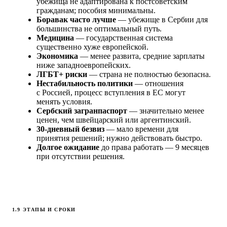
убежища не адаптирована к постсоветским
гражданам; пособия минимальны.
Боравак часто лучше
— убежище в Сербии для
большинства не оптимальный путь.
Медицина
— государственная система
существенно хуже европейской.
Экономика
— менее развита, средние зарплаты
ниже западноевропейских.
ЛГБТ+ риски
— страна не полностью безопасна.
Нестабильность политики
— отношения
с Россией, процесс вступления в ЕС могут
менять условия.
Сербский загранпаспорт
— значительно менее
ценен, чем швейцарский или аргентинский.
30-дневный безвиз
— мало времени для
принятия решений; нужно действовать быстро.
Долгое ожидание
до права работать — 9 месяцев
при отсутствии решения.
1.9 ЭТАПЫ И СРОКИ