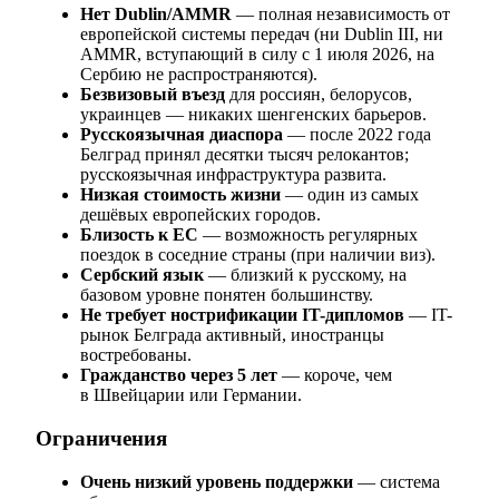
Нет Dublin/AMMR
— полная независимость от
европейской системы передач (ни Dublin III, ни
AMMR, вступающий в силу с 1 июля 2026, на
Сербию не распространяются).
Безвизовый въезд
для россиян, белорусов,
украинцев — никаких шенгенских барьеров.
Русскоязычная диаспора
— после 2022 года
Белград принял десятки тысяч релокантов;
русскоязычная инфраструктура развита.
Низкая стоимость жизни
— один из самых
дешёвых европейских городов.
Близость к ЕС
— возможность регулярных
поездок в соседние страны (при наличии виз).
Сербский язык
— близкий к русскому, на
базовом уровне понятен большинству.
Не требует нострификации IT-дипломов
— IT-
рынок Белграда активный, иностранцы
востребованы.
Гражданство через 5 лет
— короче, чем
в Швейцарии или Германии.
Ограничения
Очень низкий уровень поддержки
— система