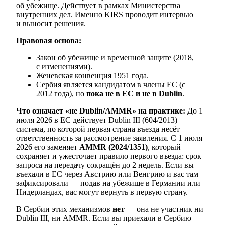
об убежище. Действует в рамках Министерства
внутренних дел. Именно KIRS проводит интервью
и выносит решения.
Правовая основа:
Закон об убежище и временной защите (2018,
с изменениями).
Женевская конвенция 1951 года.
Сербия является кандидатом в члены ЕС (с
2012 года), но
пока не в ЕС и не в Dublin
.
Что означает «не Dublin/AMMR» на практике:
До 1
июля 2026 в ЕС действует Dublin III (604/2013) —
система, по которой первая страна въезда несёт
ответственность за рассмотрение заявления. С 1 июля
2026 его заменяет
AMMR (2024/1351)
, который
сохраняет и ужесточает правило первого въезда: срок
запроса на передачу сокращён до 2 недель. Если вы
въехали в ЕС через Австрию или Венгрию и вас там
зафиксировали — подав на убежище в Германии или
Нидерландах, вас могут вернуть в первую страну.
В Сербии этих механизмов
нет
— она не участник ни
Dublin III, ни AMMR. Если вы приехали в Сербию —