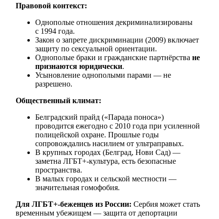
Правовой контекст:
Однополые отношения декриминализированы
с 1994 года.
Закон о запрете дискриминации (2009) включает
защиту по сексуальной ориентации.
Однополые браки и гражданские партнёрства
не
признаются юридически
.
Усыновление однополыми парами — не
разрешено.
Общественный климат:
Белградский прайд («Парада поноса»)
проводится ежегодно с 2010 года при усиленной
полицейской охране. Прошлые годы
сопровождались насилием от ультраправых.
В крупных городах (Белград, Нови Сад) —
заметна ЛГБТ+-культура, есть безопасные
пространства.
В малых городах и сельской местности —
значительная гомофобия.
Для ЛГБТ+-беженцев из России:
Сербия может стать
временным убежищем — защита от депортации