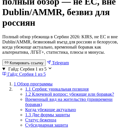
полный обзор — не ЕС, вне
Dublin/AMMR, безвиз для
россиян
Полный обзор убежища в Сербии 2026: KIRS, не ЕС и вне
Dublin/AMMR, безвизовый въезд для россиян и белорусов,
когда убежище актуально, временный боравак как
альтернатива, ЛГБТ+, статистика, плюсы и минусы.
Telegram
Копировать ссылку
Гайд: Сербия
1 из 5
Гайд: Сербия
1 из 5
1
Обзор программы
1.1 Сербия: уникальная позиция
1.2 Ключевой вопрос: убежище или боравак?
Временный вид на жительство (привремени
боравак)
Когда убежище актуально
1.3 Две формы защиты
Статус беженца
Субсидиарная защита