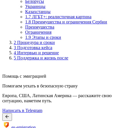
Белорусы
Украинцы
Казахстанцы
1.7 ЛГБТ+: реалистичная картина
1.8 Преимущества и ограничения Сербии
Преимущества
Ограничения
1.9 Этапы и сроки
2
Процедура и сроки
3
Подготовка кейса
4
Интервью и решение
5
Поддержка и жизнь после
Помощь с эмиграцией
Помогаем уехать в безопасную страну
Европа, США, Латинская Америка — расскажите свою
ситуацию, наметим путь.
Написать в Telegram
es·emigration