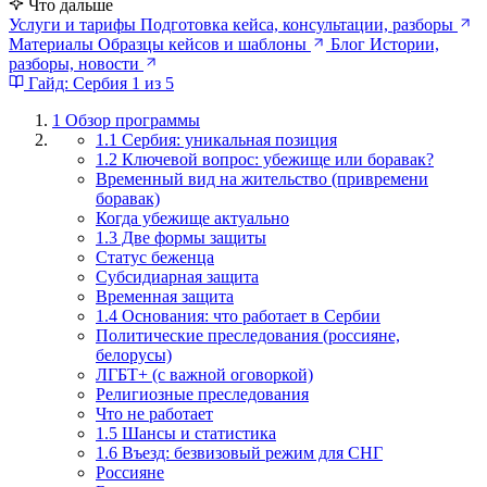
Что дальше
Услуги и тарифы
Подготовка кейса, консультации, разборы
Материалы
Образцы кейсов и шаблоны
Блог
Истории,
разборы, новости
Гайд: Сербия
1 из 5
1
Обзор программы
1.1 Сербия: уникальная позиция
1.2 Ключевой вопрос: убежище или боравак?
Временный вид на жительство (привремени
боравак)
Когда убежище актуально
1.3 Две формы защиты
Статус беженца
Субсидиарная защита
Временная защита
1.4 Основания: что работает в Сербии
Политические преследования (россияне,
белорусы)
ЛГБТ+ (с важной оговоркой)
Религиозные преследования
Что не работает
1.5 Шансы и статистика
1.6 Въезд: безвизовый режим для СНГ
Россияне