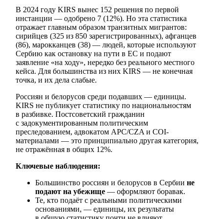
В 2024 году KIRS вынес 152 решения по первой
инстанции — одобрено 7 (12%). Но эта статистика
отражает главным образом транзитных мигрантов:
сирийцев (325 из 850 зарегистрированных), афганцев
(86), марокканцев (38) — людей, которые используют
Сербию как остановку на пути в ЕС и подают
заявление «на ходу», нередко без реального местного
кейса. Для большинства из них KIRS — не конечная
точка, и их дела слабые.
Россиян и белорусов среди подавших — единицы.
KIRS не публикует статистику по национальностям
в разбивке. Постсоветский гражданин
с задокументированным политическим
преследованием, адвокатом APC/CZA и COI-
материалами — это принципиально другая категория,
не отражённая в общих 12%.
Ключевые наблюдения:
Большинство россиян и белорусов в Сербии
не
подают на убежище
— оформляют боравак.
Те, кто подаёт с реальными политическими
основаниями, — единицы, их результаты
в общую статистику почти не влияют.