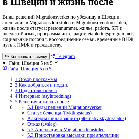
в Швеции и жизнь после
Виды решений Migrationsverket по убежищу в Швеции,
апелляция в Migrationsdomstolen и Migrationsöverdomstolen,
жизнь после статуса: personnummer, жильё, работа, SFI и
шведский язык, программа интеграции etableringsprogrammet,
социальные пособия, воссоединение семьи, временные ВНЖ,
путь к ПМЖ и гражданству.
Telegram
Копировать ссылку
Гайд: Швеция
5 из 5
Гайд: Швеция
5 из 5
1
Обзор программы
2
Как добраться и подать
3
Подготовка кейса
4
Интервью (asylutredning)
5
Решения и жизнь после
5.1 Виды решений Migrationsverket
Статус беженца (flyktingstatus)
Альтернативная защита (alternativ skyddsstatus)
Отказ (avslag)
5.2 Апелляция в Migrationsdomstolen
5.3 Приостановка высылки при апелляции