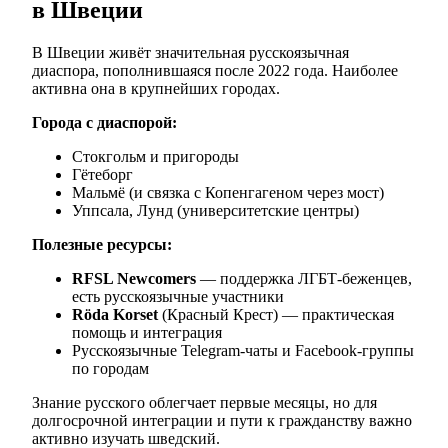
в Швеции
В Швеции живёт значительная русскоязычная
диаспора, пополнившаяся после 2022 года. Наиболее
активна она в крупнейших городах.
Города с диаспорой:
Стокгольм и пригороды
Гётеборг
Мальмё (и связка с Копенгагеном через мост)
Уппсала, Лунд (университетские центры)
Полезные ресурсы:
RFSL Newcomers
— поддержка ЛГБТ-беженцев,
есть русскоязычные участники
Röda Korset
(Красный Крест) — практическая
помощь и интеграция
Русскоязычные Telegram-чаты и Facebook-группы
по городам
Знание русского облегчает первые месяцы, но для
долгосрочной интеграции и пути к гражданству важно
активно изучать шведский.