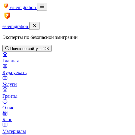
es·emigration
es·emigration
Эксперты по безопасной эмиграции
Поиск по сайту...
⌘K
Главная
Куда уехать
Услуги
Гранты
О нас
Блог
Материалы