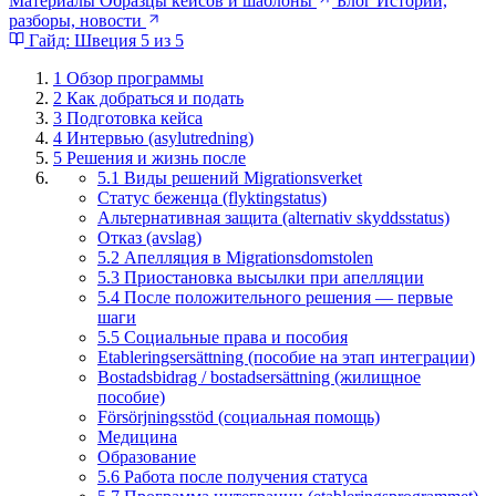
Материалы
Образцы кейсов и шаблоны
Блог
Истории,
разборы, новости
Гайд: Швеция
5 из 5
1
Обзор программы
2
Как добраться и подать
3
Подготовка кейса
4
Интервью (asylutredning)
5
Решения и жизнь после
5.1 Виды решений Migrationsverket
Статус беженца (flyktingstatus)
Альтернативная защита (alternativ skyddsstatus)
Отказ (avslag)
5.2 Апелляция в Migrationsdomstolen
5.3 Приостановка высылки при апелляции
5.4 После положительного решения — первые
шаги
5.5 Социальные права и пособия
Etableringsersättning (пособие на этап интеграции)
Bostadsbidrag / bostadsersättning (жилищное
пособие)
Försörjningsstöd (социальная помощь)
Медицина
Образование
5.6 Работа после получения статуса