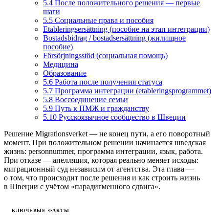
5.4 После положительного решения — первые
шаги
5.5 Социальные права и пособия
Etableringsersättning (пособие на этап интеграции)
Bostadsbidrag / bostadsersättning (жилищное
пособие)
Försörjningsstöd (социальная помощь)
Медицина
Образование
5.6 Работа после получения статуса
5.7 Программа интеграции (etableringsprogrammet)
5.8 Воссоединение семьи
5.9 Путь к ПМЖ и гражданству
5.10 Русскоязычное сообщество в Швеции
Решение Migrationsverket — не конец пути, а его поворотный
момент. При положительном решении начинается шведская
жизнь: personnummer, программа интеграции, язык, работа.
При отказе — апелляция, которая реально меняет исходы:
миграционный суд независим от агентства. Эта глава —
о том, что происходит после решения и как строить жизнь
в Швеции с учётом «парадигменного сдвига».
КЛЮЧЕВЫЕ ФАКТЫ