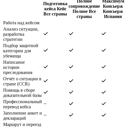
Полное
Максимум
Подготовка
сопровождение
Консьерж
кейса
Кейс
Полное
Все
Консьерж
Все страны
страны
Испания
Работа над кейсом
Анализ ситуации,
разработка
стратегии
Подбор защитной
категории для
убежища
Написание
истории
преследования
Отчёт о ситуации в
стране (CCR)
Помощь в сборе
доказательной базы
Профессиональный
перевод кейса
Заполнение анкет и
деклараций
Маршрут и переезд