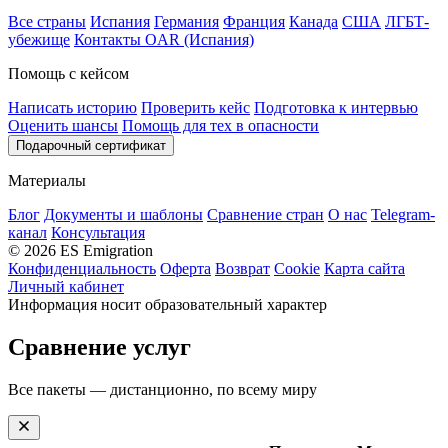
Все страны
Испания
Германия
Франция
Канада
США
ЛГБТ-
убежище
Контакты OAR (Испания)
Помощь с кейсом
Написать историю
Проверить кейс
Подготовка к интервью
Оценить шансы
Помощь для тех в опасности
Подарочный сертификат
Материалы
Блог
Документы и шаблоны
Сравнение стран
О нас
Telegram-
канал
Консультация
© 2026 ES Emigration
Конфиденциальность
Оферта
Возврат
Cookie
Карта сайта
Личный кабинет
Информация носит образовательный характер
Сравнение услуг
Все пакеты — дистанционно, по всему миру