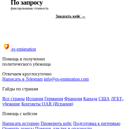
По запросу
фиксированная стоимость
Заказать кейс →
Все услуги и тарифы →
es·emigration
Помощь в получении
политического убежища
Отвечаем круглосуточно
Написать в Telegram
info@es-emigration.com
Гайды по странам
Все страны
Испания
Германия
Франция
Канада
США
ЛГБТ-
убежище
Контакты OAR (Испания)
Помощь с кейсом
Написать историю
Проверить кейс
Подготовка к интервью
Оценить шансы
Помощь для тех в опасности