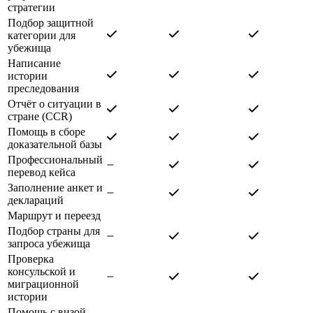
стратегии
Подбор защитной
категории для
убежища
Написание
истории
преследования
Отчёт о ситуации в
стране (CCR)
Помощь в сборе
доказательной базы
Профессиональный
перевод кейса
Заполнение анкет и
деклараций
Маршрут и переезд
Подбор страны для
запроса убежища
Проверка
консульской и
миграционной
истории
Помощь с визой