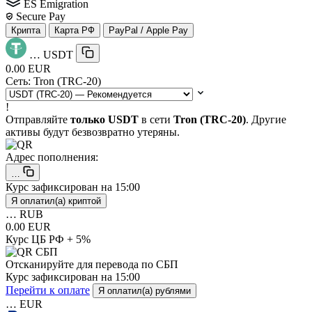
ES Emigration
Secure Pay
Крипта
Карта РФ
PayPal / Apple Pay
…
USDT
0.00 EUR
Сеть:
Tron (TRC-20)
!
Отправляйте
только USDT
в сети
Tron (TRC-20)
. Другие
активы будут безвозвратно утеряны.
Адрес пополнения:
…
Курс зафиксирован на
15:00
Я оплатил(а) криптой
…
RUB
0.00 EUR
Курс ЦБ РФ + 5%
Отсканируйте для перевода по СБП
Курс зафиксирован на
15:00
Перейти к оплате
Я оплатил(а) рублями
…
EUR