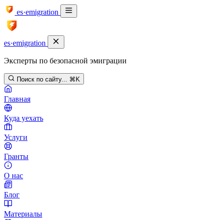
es·emigration
es·emigration
Эксперты по безопасной эмиграции
Поиск по сайту...
⌘K
Главная
Куда уехать
Услуги
Гранты
О нас
Блог
Материалы