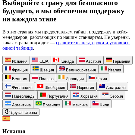
Выбирайте страну для безопасного
будущего, а мы обеспечим поддержку
на каждом этапе
В этих странах мы предоставляем гайды, поддержку и кейс-
менеджеров, работающих по нашим стандартам. Не уверены,
какая страна подходит —
сравните шансы, сроки и условия в
одной таблице
.
Испания
США
Канада
Австрия
Германия
Франция
Швеция
Великобритания
Италия
Бельгия
Польша
Ирландия
Чехия
Финляндия
Швейцария
Норвегия
Австралия
Нидерланды
Португалия
Хорватия
Сербия
Аргентина
Бразилия
Мексика
Чили
Другая страна
Испания