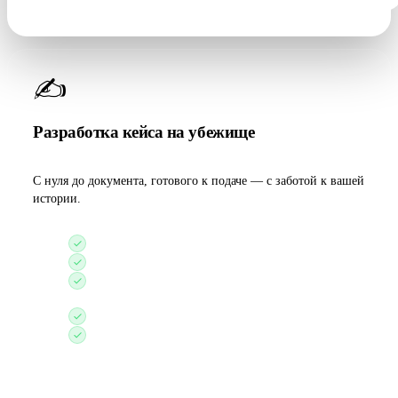
✍️
Разработка кейса на убежище
С нуля до документа, готового к подаче — с заботой к вашей
истории.
Индивидуальная история преследования
Синхронизация истории с доказательной базой
Заполнение иммиграционных форм
установленного образца
Актуальный отчёт о ситуации в стране
Бесплатная оценка готового кейса от нашей
команды