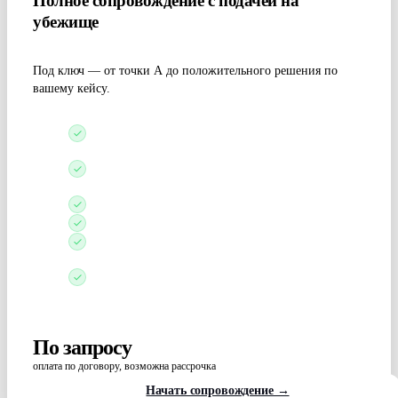
Полное сопровождение с подачей на
убежище
Под ключ — от точки А до положительного решения по
вашему кейсу.
Оценим шансы и подберём страну и стратегию
подачи
Поможем с визой или маршрутом для подачи без
визы
Сформируем кейс: история, доказательства, формы
Профессиональный перевод кейса и документов
Подготовим к интервью с иммиграционным
офицером
Персональный кейс-менеджер на связи на всех
этапах
По запросу
оплата по договору, возможна рассрочка
Начать сопровождение →