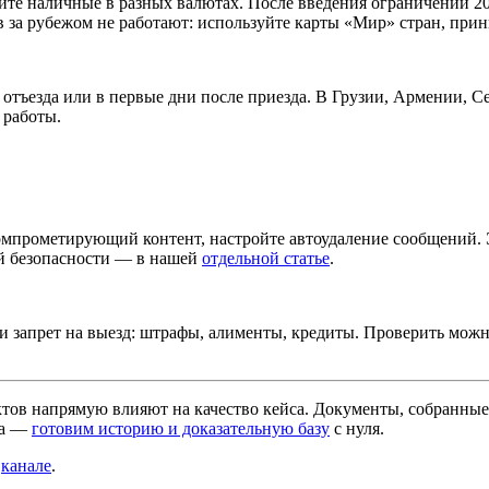
те наличные в разных валютах. После введения ограничений 202
в за рубежом не работают: используйте карты «Мир» стран, пр
отъезда или в первые дни после приезда. В Грузии, Армении, Се
 работы.
компрометирующий контент, настройте автоудаление сообщений.
й безопасности — в нашей
отдельной статье
.
или запрет на выезд: штрафы, алименты, кредиты. Проверить мо
ов напрямую влияют на качество кейса. Документы, собранные д
са —
готовим историю и доказательную базу
с нуля.
в
канале
.