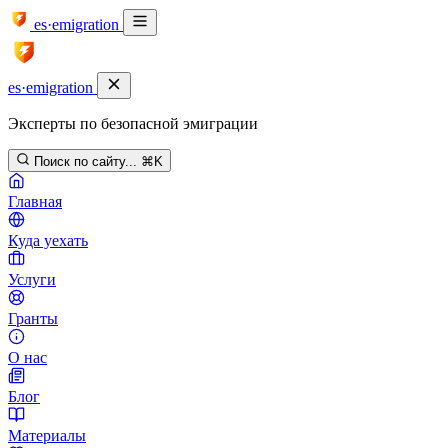
es·emigration
es·emigration
Эксперты по безопасной эмиграции
Поиск по сайту...
⌘K
Главная
Куда уехать
Услуги
Гранты
О нас
Блог
Материалы