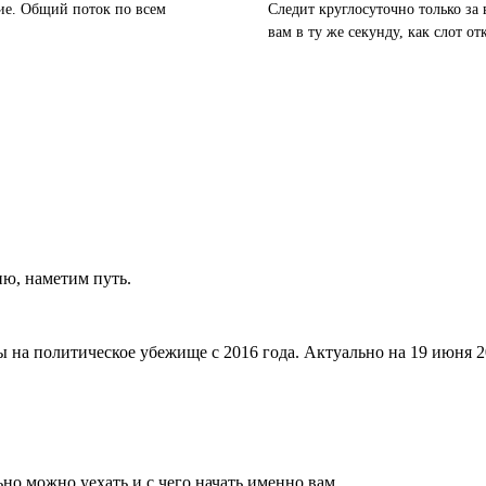
ние. Общий поток по всем
Следит круглосуточно только за
вам в ту же секунду, как слот от
Открыть бота
ю, наметим путь.
 на политическое убежище с 2016 года. Актуально на 19 июня 2
но можно уехать и с чего начать именно вам.