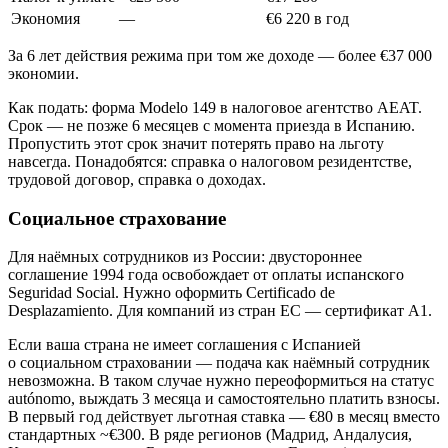
Экономия
—
€6 220 в год
За 6 лет действия режима при том же доходе — более €37 000
экономии.
Как подать: форма Modelo 149 в налоговое агентство AEAT.
Срок — не позже 6 месяцев с момента приезда в Испанию.
Пропустить этот срок значит потерять право на льготу
навсегда. Понадобятся: справка о налоговом резидентстве,
трудовой договор, справка о доходах.
Социальное страхование
Для наёмных сотрудников из России: двустороннее
соглашение 1994 года освобождает от оплаты испанского
Seguridad Social. Нужно оформить Certificado de
Desplazamiento. Для компаний из стран ЕС — сертификат A1.
Если ваша страна не имеет соглашения с Испанией
о социальном страховании — подача как наёмный сотрудник
невозможна. В таком случае нужно переоформиться на статус
autónomo, выждать 3 месяца и самостоятельно платить взносы.
В первый год действует льготная ставка — €80 в месяц вместо
стандартных ~€300. В ряде регионов (Мадрид, Андалусия,