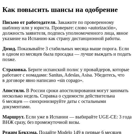
Как повысить шансы на одобрение
Письмо от работодателя.
Закажите по проверенному
шаблону или у юриста. Проверьте: слово «autorización»,
должность заявителя, подпись уполномоченного лица, явное
указание на Испанию как страну дистанционной работы.
Доход.
Показывайте 3 стабильных месяца выше порога. Если
в одном из месяцев была просадка — лучше выждать и подать
позже.
Страховка.
Берите испанский полис у провайдеров, которые
работают с номадами: Sanitas, Adeslas, Asisa. Убедитесь, что
в договоре явно написано «sin copago».
Апостили.
В России сроки апостилирования могут занимать
несколько недель. Справка о судимости действительна
6 месяцев — синхронизируйте даты с остальными
документами.
Маршрут.
Если уже в Испании — выбирайте UGE-CE: 3 года
ВНЖ сразу, без промежуточной визы.
Режим Бекхэма.
Подайте Modelo 149 в первые 6 месяцев