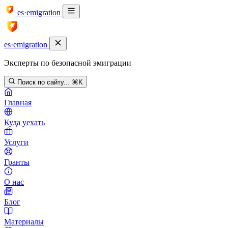
es·emigration
es·emigration
Эксперты по безопасной эмиграции
Поиск по сайту...
⌘K
Главная
Куда уехать
Услуги
Гранты
О нас
Блог
Материалы