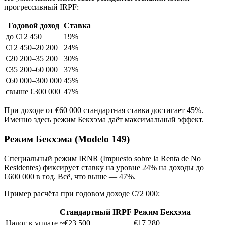
прогрессивный IRPF:
Годовой доход
Ставка
до €12 450
19%
€12 450–20 200
24%
€20 200–35 200
30%
€35 200–60 000
37%
€60 000–300 000
45%
свыше €300 000
47%
При доходе от €60 000 стандартная ставка достигает 45%.
Именно здесь режим Бекхэма даёт максимальный эффект.
Режим Бекхэма (Modelo 149)
Специальный режим IRNR (Impuesto sobre la Renta de No
Residentes) фиксирует ставку на уровне 24% на доходы до
€600 000 в год. Всё, что выше — 47%.
Пример расчёта при годовом доходе €72 000:
Стандартный IRPF
Режим Бекхэма
Налог к уплате
~€23 500
€17 280