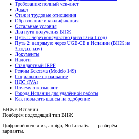
Требования: полный чек-лист
Доход
Стаж и трудовые отношения
Образование и квалификация
Остальные условия
Два пути получения ВНЖ
Путь 1: через консульство (виза D на 1 год)
Путь 2: напрямую через UGE-CE в Испании (ВНЖ на
3 года сразу)
Документы
Налоги
Стандартный IRPF
Режим Бекхэма (Modelo 149)
Социальное страхование
НДС (IVA)
Почему отказывают
Города Испании для удалённой работы
Как повысить шансы на одобрение
ВНЖ в Испании
Подберём подходящий тип ВНЖ
Цифровой кочевник, arraigo, No Lucrativa — разберём
варианты.