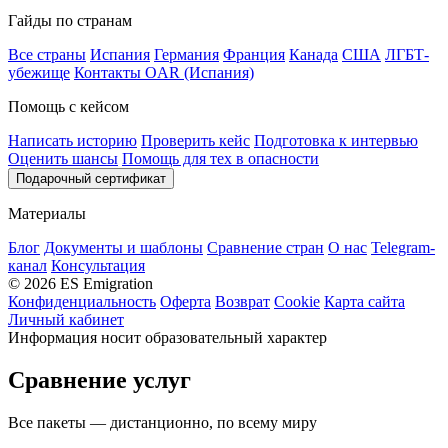
Гайды по странам
Все страны
Испания
Германия
Франция
Канада
США
ЛГБТ-
убежище
Контакты OAR (Испания)
Помощь с кейсом
Написать историю
Проверить кейс
Подготовка к интервью
Оценить шансы
Помощь для тех в опасности
Подарочный сертификат
Материалы
Блог
Документы и шаблоны
Сравнение стран
О нас
Telegram-
канал
Консультация
© 2026 ES Emigration
Конфиденциальность
Оферта
Возврат
Cookie
Карта сайта
Личный кабинет
Информация носит образовательный характер
Сравнение услуг
Все пакеты — дистанционно, по всему миру