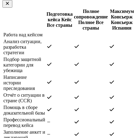
Полное
Максимум
Подготовка
сопровождение
Консьерж
кейса
Кейс
Полное
Все
Консьерж
Все страны
страны
Испания
Работа над кейсом
Анализ ситуации,
разработка
стратегии
Подбор защитной
категории для
убежища
Написание
истории
преследования
Отчёт о ситуации в
стране (CCR)
Помощь в сборе
доказательной базы
Профессиональный
перевод кейса
Заполнение анкет и
деклараций