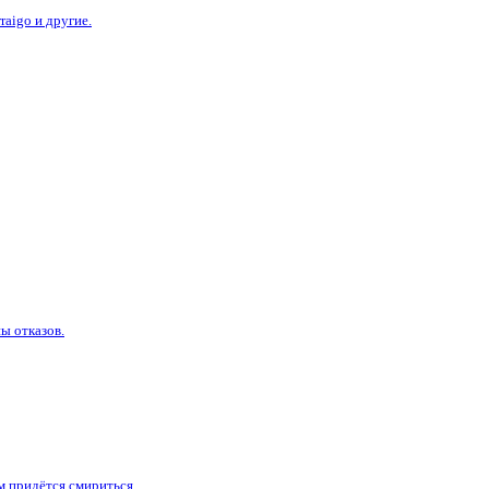
aigo и другие.
ы отказов.
м придётся смириться.