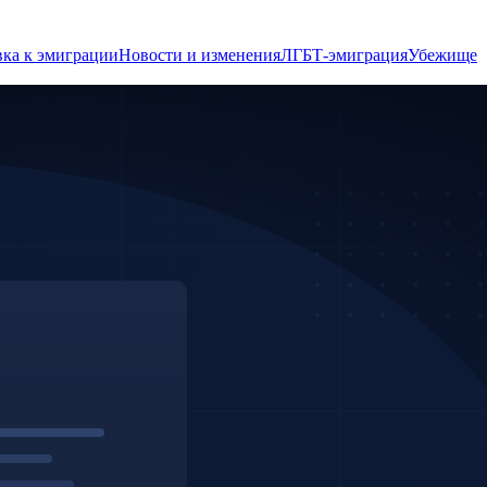
ка к эмиграции
Новости и изменения
ЛГБТ-эмиграция
Убежище