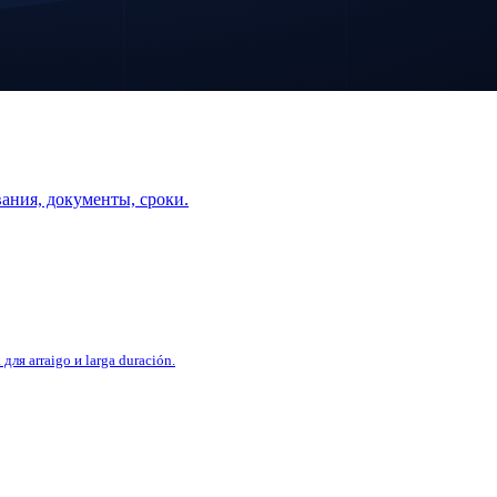
бования, документы, сроки.
я arraigo и larga duración.