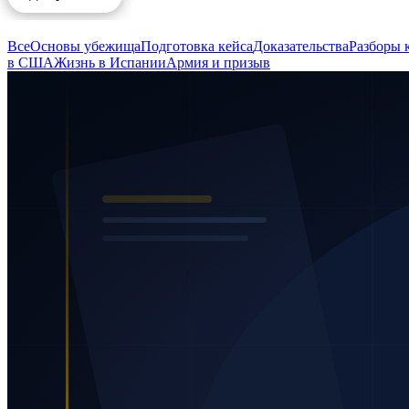
Все
Основы убежища
Подготовка кейса
Доказательства
Разборы 
в США
Жизнь в Испании
Армия и призыв