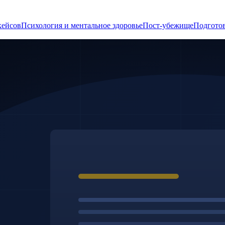
кейсов
Психология и ментальное здоровье
Пост-убежище
Подготов