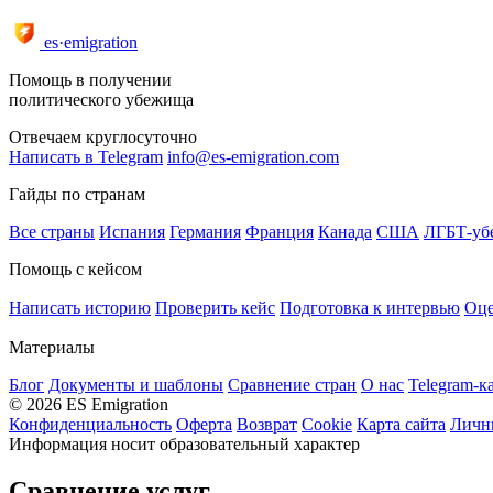
es·emigration
Помощь в получении
политического убежища
Отвечаем круглосуточно
Написать в Telegram
info@es-emigration.com
Гайды по странам
Все страны
Испания
Германия
Франция
Канада
США
ЛГБТ-уб
Помощь с кейсом
Написать историю
Проверить кейс
Подготовка к интервью
Оце
Материалы
Блог
Документы и шаблоны
Сравнение стран
О нас
Telegram-к
© 2026 ES Emigration
Конфиденциальность
Оферта
Возврат
Cookie
Карта сайта
Личн
Информация носит образовательный характер
Сравнение услуг