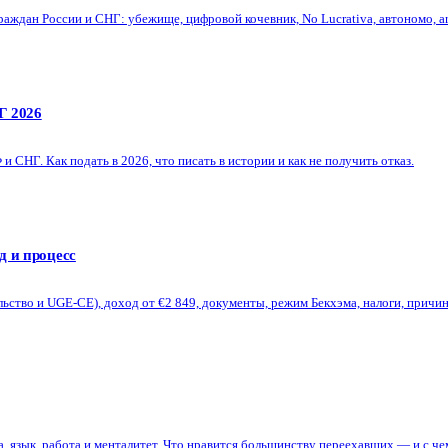
аждан России и СНГ: убежище, цифровой кочевник, No Lucrativa, автономо, arr
Г 2026
СНГ. Как подать в 2026, что писать в истории и как не получить отказ.
д и процесс
ство и UGE-CE), доход от €2 849, документы, режим Бекхэма, налоги, причин
а, язык, работа и менталитет. Что нравится большинству переехавших — и с че