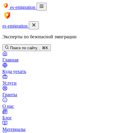
es·emigration
es·emigration
Эксперты по безопасной эмиграции
Поиск по сайту...
⌘K
Главная
Куда уехать
Услуги
Гранты
О нас
Блог
Материалы