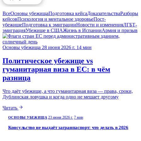
Все
Основы убежища
Подготовка кейса
Доказательства
Разборы
кейсов
Психология и ментальное здоровье
Пост-
убежище
Подготовка к эмиграции
Новости и изменения
ЛГБТ-
эмиграция
Убежище в США
Жизнь в Испании
Армия и призыв
Основы убежища
28 июня 2026 г.
14 мин
Политическое убежище vs
гуманитарная виза в ЕС: в чём
разница
Что даёт убежище, а что гуманитарная виза — права, сроки,
Дублинская ловушка и когда одно не мешает другому
Читать
23 июня 2026 г.
7 мин
ОСНОВЫ УБЕЖИЩА
Консульство не выдаёт загранпаспорт: что делать в 2026