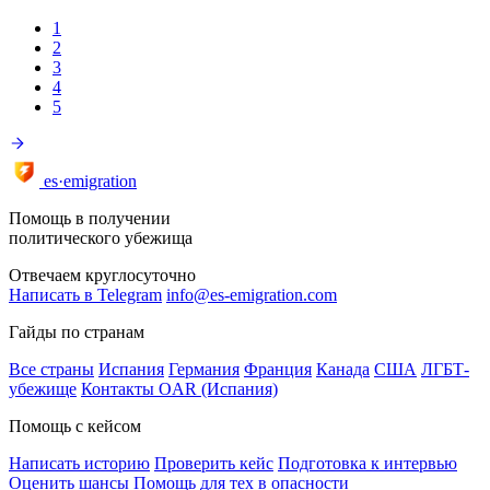
1
2
3
4
5
es·emigration
Помощь в получении
политического убежища
Отвечаем круглосуточно
Написать в Telegram
info@es-emigration.com
Гайды по странам
Все страны
Испания
Германия
Франция
Канада
США
ЛГБТ-
убежище
Контакты OAR (Испания)
Помощь с кейсом
Написать историю
Проверить кейс
Подготовка к интервью
Оценить шансы
Помощь для тех в опасности