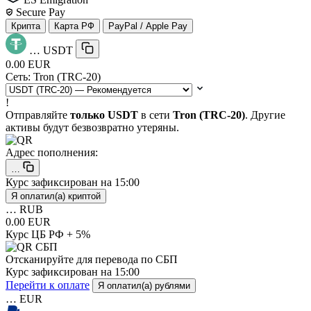
Secure Pay
Крипта
Карта РФ
PayPal / Apple Pay
…
USDT
0.00 EUR
Сеть:
Tron (TRC-20)
!
Отправляйте
только USDT
в сети
Tron (TRC-20)
. Другие
активы будут безвозвратно утеряны.
Адрес пополнения:
…
Курс зафиксирован на
15:00
Я оплатил(а) криптой
…
RUB
0.00 EUR
Курс ЦБ РФ + 5%
Отсканируйте для перевода по СБП
Курс зафиксирован на
15:00
Перейти к оплате
Я оплатил(а) рублями
…
EUR