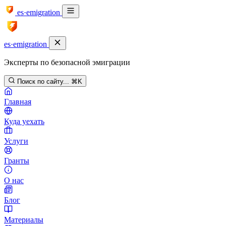
es·emigration
es·emigration
Эксперты по безопасной эмиграции
Поиск по сайту...
⌘K
Главная
Куда уехать
Услуги
Гранты
О нас
Блог
Материалы