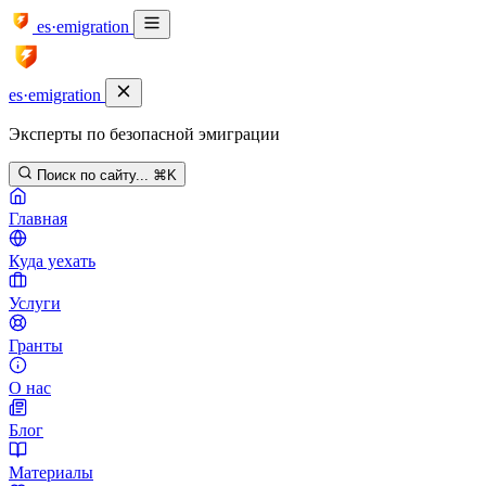
es·emigration
es·emigration
Эксперты по безопасной эмиграции
Поиск по сайту...
⌘K
Главная
Куда уехать
Услуги
Гранты
О нас
Блог
Материалы