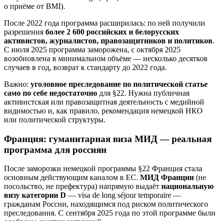
о приёме от BMI).
После 2022 года программа расширилась: по ней получили
разрешения
более 2 600 российских и белорусских
активистов, журналистов, правозащитников и политиков
.
С июля 2025 программа заморожена, с октября 2025
возобновлена в минимальном объёме — несколько десятков
случаев в год, возврат к стандарту до 2022 года.
Важно:
уголовное преследование по политической статье
само по себе недостаточно
для §22. Нужна публичная
активистская или правозащитная деятельность с медийной
видимостью и, как правило, рекомендация немецкой НКО
или политической структуры.
Франция: гуманитарная виза МИД — реальная
программа для россиян
После заморозки немецкой программы §22 Франция стала
основным действующим каналом в ЕС.
МИД Франции
(не
посольство, не префектура) напрямую выдаёт
национальную
визу категории D
— visa de long séjour temporaire —
гражданам России, находящимся под риском политического
преследования. С сентября 2025 года по этой программе были