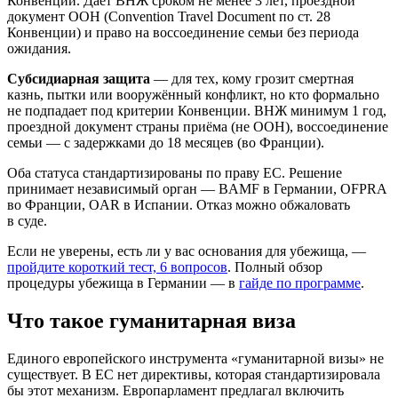
Конвенции. Даёт ВНЖ сроком не менее 3 лет, проездной
документ ООН (Convention Travel Document по ст. 28
Конвенции) и право на воссоединение семьи без периода
ожидания.
Субсидиарная защита
— для тех, кому грозит смертная
казнь, пытки или вооружённый конфликт, но кто формально
не подпадает под критерии Конвенции. ВНЖ минимум 1 год,
проездной документ страны приёма (не ООН), воссоединение
семьи — с задержками до 18 месяцев (во Франции).
Оба статуса стандартизированы по праву ЕС. Решение
принимает независимый орган — BAMF в Германии, OFPRA
во Франции, OAR в Испании. Отказ можно обжаловать
в суде.
Если не уверены, есть ли у вас основания для убежища, —
пройдите короткий тест, 6 вопросов
. Полный обзор
процедуры убежища в Германии — в
гайде по программе
.
Что такое гуманитарная виза
Единого европейского инструмента «гуманитарной визы» не
существует. В ЕС нет директивы, которая стандартизировала
бы этот механизм. Европарламент предлагал включить