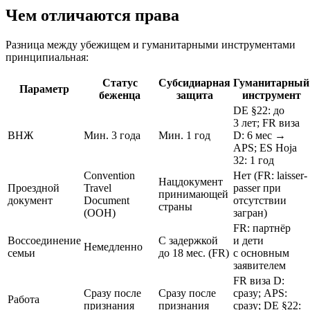
Чем отличаются права
Разница между убежищем и гуманитарными инструментами
принципиальная:
Статус
Субсидиарная
Гуманитарный
Параметр
беженца
защита
инструмент
DE §22: до
3 лет; FR виза
ВНЖ
Мин. 3 года
Мин. 1 год
D: 6 мес →
APS; ES Hoja
32: 1 год
Convention
Нет (FR: laisser-
Нацдокумент
Проездной
Travel
passer при
принимающей
документ
Document
отсутствии
страны
(ООН)
загран)
FR: партнёр
Воссоединение
С задержкой
и дети
Немедленно
семьи
до 18 мес. (FR)
с основным
заявителем
FR виза D:
Сразу после
Сразу после
сразу; APS:
Работа
признания
признания
сразу; DE §22: