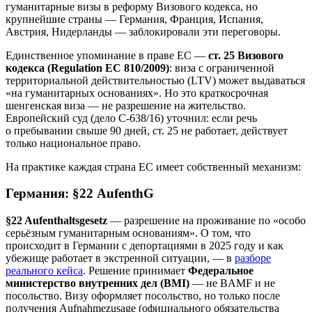
гуманитарные визы в реформу Визового кодекса, но
крупнейшие страны — Германия, Франция, Испания,
Австрия, Нидерланды — заблокировали эти переговоры.
Единственное упоминание в праве ЕС —
ст. 25 Визового
кодекса (Regulation EC 810/2009)
: виза с ограниченной
территориальной действительностью (LTV) может выдаваться
«на гуманитарных основаниях». Но это краткосрочная
шенгенская виза — не разрешение на жительство.
Европейский суд (дело C-638/16) уточнил: если речь
о пребывании свыше 90 дней, ст. 25 не работает, действует
только национальное право.
На практике каждая страна ЕС имеет собственный механизм:
Германия: §22 AufenthG
§22 Aufenthaltsgesetz
— разрешение на проживание по «особо
серьёзным гуманитарным основаниям». О том, что
происходит в Германии с депортациями в 2025 году и как
убежище работает в экстренной ситуации, — в
разборе
реального кейса
. Решение принимает
Федеральное
министерство внутренних дел (BMI)
— не BAMF и не
посольство. Визу оформляет посольство, но только после
получения Aufnahmezusage (официального обязательства