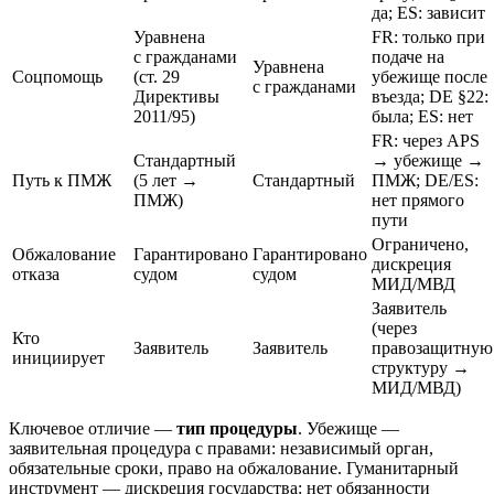
да; ES: зависит
Уравнена
FR: только при
с гражданами
подаче на
Уравнена
Соцпомощь
(ст. 29
убежище после
с гражданами
Директивы
въезда; DE §22:
2011/95)
была; ES: нет
FR: через APS
Стандартный
→ убежище →
Путь к ПМЖ
(5 лет →
Стандартный
ПМЖ; DE/ES:
ПМЖ)
нет прямого
пути
Ограничено,
Обжалование
Гарантировано
Гарантировано
дискреция
отказа
судом
судом
МИД/МВД
Заявитель
(через
Кто
Заявитель
Заявитель
правозащитную
инициирует
структуру →
МИД/МВД)
Ключевое отличие —
тип процедуры
. Убежище —
заявительная процедура с правами: независимый орган,
обязательные сроки, право на обжалование. Гуманитарный
инструмент — дискреция государства: нет обязанности