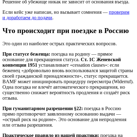
Решение об убежище никак не зависит от основания въезда.
Если кейс уже написан, но вызывает сомнения —
проверим
и доработаем до подачи
.
Что происходит при поездке в Россию
Это один из наиболее острых практических вопросов.
При статусе беженца:
поездка на родину — прямое
основание для прекращения статуса.
Ст. 1C Женевской
конвенции 1951
устанавливает «cessation clauses»: если
беженец «добровольно вновь воспользовался защитой страны
своей гражданской принадлежности», статус прекращается.
BAMF может инициировать процедуру пересмотра (Widerruf).
Одна поездка не влечёт автоматического прекращения, но
существенно снижает вероятность продления и создаёт риск
отзыва.
При гуманитарном разрешении §22:
поездка в Россию
прямо противоречит заявленному основанию выдачи —
«острый риск на родине». Это основание для непродления
или отзыва разрешения.
Практическое правило из нашей практики:
поездка на