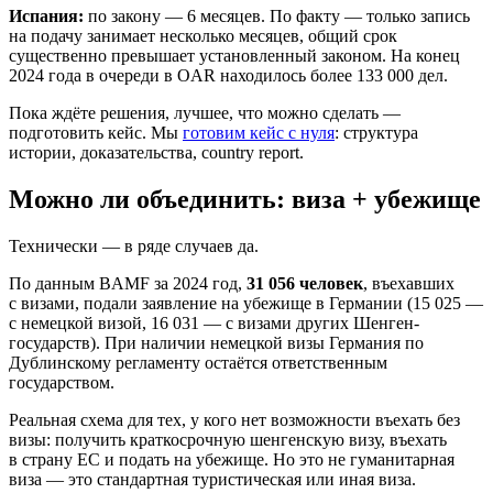
Испания:
по закону — 6 месяцев. По факту — только запись
на подачу занимает несколько месяцев, общий срок
существенно превышает установленный законом. На конец
2024 года в очереди в OAR находилось более 133 000 дел.
Пока ждёте решения, лучшее, что можно сделать —
подготовить кейс. Мы
готовим кейс с нуля
: структура
истории, доказательства, country report.
Можно ли объединить: виза + убежище
Технически — в ряде случаев да.
По данным BAMF за 2024 год,
31 056 человек
, въехавших
с визами, подали заявление на убежище в Германии (15 025 —
с немецкой визой, 16 031 — с визами других Шенген-
государств). При наличии немецкой визы Германия по
Дублинскому регламенту остаётся ответственным
государством.
Реальная схема для тех, у кого нет возможности въехать без
визы: получить краткосрочную шенгенскую визу, въехать
в страну ЕС и подать на убежище. Но это не гуманитарная
виза — это стандартная туристическая или иная виза.