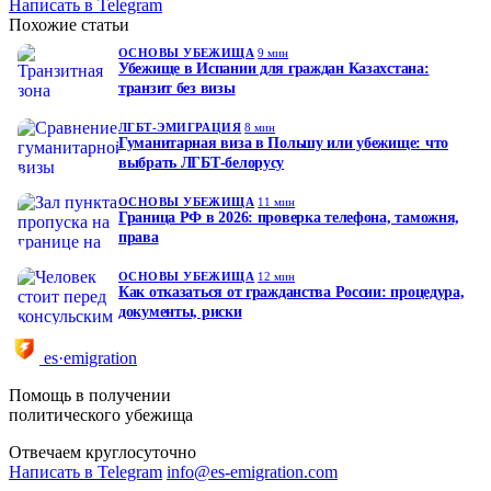
Написать в Telegram
Похожие статьи
ОСНОВЫ УБЕЖИЩА
9 мин
Убежище в Испании для граждан Казахстана:
транзит без визы
ЛГБТ-ЭМИГРАЦИЯ
8 мин
Гуманитарная виза в Польшу или убежище: что
выбрать ЛГБТ-белорусу
ОСНОВЫ УБЕЖИЩА
11 мин
Граница РФ в 2026: проверка телефона, таможня,
права
ОСНОВЫ УБЕЖИЩА
12 мин
Как отказаться от гражданства России: процедура,
документы, риски
es·emigration
Помощь в получении
политического убежища
Отвечаем круглосуточно
Написать в Telegram
info@es-emigration.com