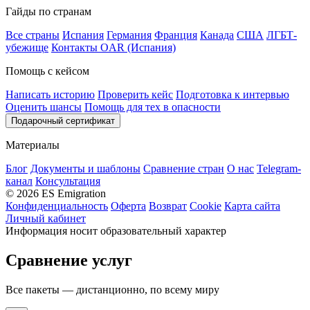
Гайды по странам
Все страны
Испания
Германия
Франция
Канада
США
ЛГБТ-
убежище
Контакты OAR (Испания)
Помощь с кейсом
Написать историю
Проверить кейс
Подготовка к интервью
Оценить шансы
Помощь для тех в опасности
Подарочный сертификат
Материалы
Блог
Документы и шаблоны
Сравнение стран
О нас
Telegram-
канал
Консультация
© 2026 ES Emigration
Конфиденциальность
Оферта
Возврат
Cookie
Карта сайта
Личный кабинет
Информация носит образовательный характер
Сравнение услуг
Все пакеты — дистанционно, по всему миру