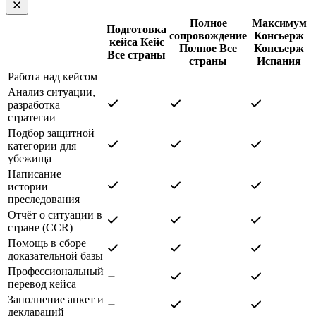
Полное
Максимум
Подготовка
сопровождение
Консьерж
кейса
Кейс
Полное
Все
Консьерж
Все страны
страны
Испания
Работа над кейсом
Анализ ситуации,
разработка
стратегии
Подбор защитной
категории для
убежища
Написание
истории
преследования
Отчёт о ситуации в
стране (CCR)
Помощь в сборе
доказательной базы
Профессиональный
перевод кейса
Заполнение анкет и
деклараций