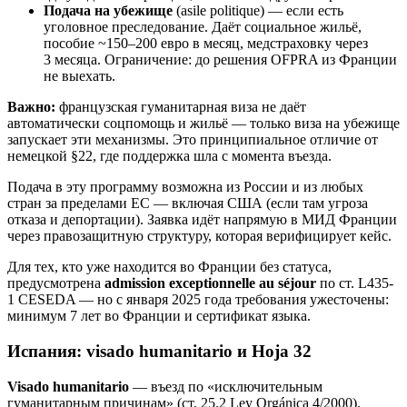
Подача на убежище
(asile politique) — если есть
уголовное преследование. Даёт социальное жильё,
пособие ~150–200 евро в месяц, медстраховку через
3 месяца. Ограничение: до решения OFPRA из Франции
не выехать.
Важно:
французская гуманитарная виза не даёт
автоматически соцпомощь и жильё — только виза на убежище
запускает эти механизмы. Это принципиальное отличие от
немецкой §22, где поддержка шла с момента въезда.
Подача в эту программу возможна из России и из любых
стран за пределами ЕС — включая США (если там угроза
отказа и депортации). Заявка идёт напрямую в МИД Франции
через правозащитную структуру, которая верифицирует кейс.
Для тех, кто уже находится во Франции без статуса,
предусмотрена
admission exceptionnelle au séjour
по ст. L435-
1 CESEDA — но с января 2025 года требования ужесточены:
минимум 7 лет во Франции и сертификат языка.
Испания: visado humanitario и Hoja 32
Visado humanitario
— въезд по «исключительным
гуманитарным причинам» (ст. 25.2 Ley Orgánica 4/2000).