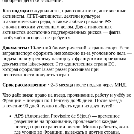
одобрены десятки заявлений.
Кто подходит:
журналисты, правозащитники, антивоенные
активисты, ЛГБТ-активисты, деятели культуры
и академической среды, а также любые граждане РФ
с политическим уголовным делом. Для антивоенных
активистов достаточно подтверждённых рисков — факта
возбуждённого дела не требуется.
Документы:
10-летний биометрический загранпаспорт. Если
загранпаспорт оформить невозможно из-за уголовного дела —
подача по внутреннему паспорту с французским проездным
документом laisser-passer. Это единственная страна ЕС,
которая оформляет laisser-passer россиянам при
невозможности получить загран.
Срок рассмотрения:
~2–3 месяца после подачи через МИД.
Что даёт виза:
право на въезд, проживание, работу и учёбу во
Франции + поездки по Шенгену до 90 дней. После въезда
в течение 90 дней нужно выбрать один из двух путей:
APS
(Autorisation Provisoire de Séjour) — временное
разрешение на проживание, продлевается каждые
полгода при сохранении рисков. Можно работать, жить
где угодно во Франции, выезжать в другие страны.