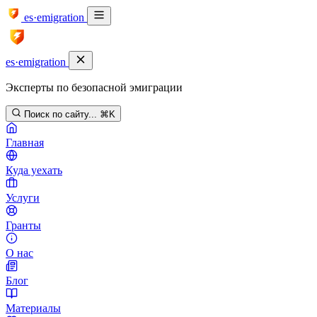
es·emigration
es·emigration
Эксперты по безопасной эмиграции
Поиск по сайту...
⌘K
Главная
Куда уехать
Услуги
Гранты
О нас
Блог
Материалы