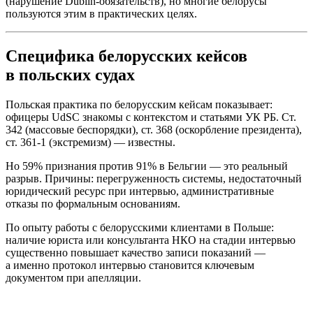
(нарушение Dublin-обязательств), но многие белорусы
пользуются этим в практических целях.
Специфика белорусских кейсов
в польских судах
Польская практика по белорусским кейсам показывает:
офицеры UdSC знакомы с контекстом и статьями УК РБ. Ст.
342 (массовые беспорядки), ст. 368 (оскорбление президента),
ст. 361-1 (экстремизм) — известны.
Но 59% признания против 91% в Бельгии — это реальный
разрыв. Причины: перегруженность системы, недостаточный
юридический ресурс при интервью, административные
отказы по формальным основаниям.
По опыту работы с белорусскими клиентами в Польше:
наличие юриста или консультанта НКО на стадии интервью
существенно повышает качество записи показаний —
а именно протокол интервью становится ключевым
документом при апелляции.