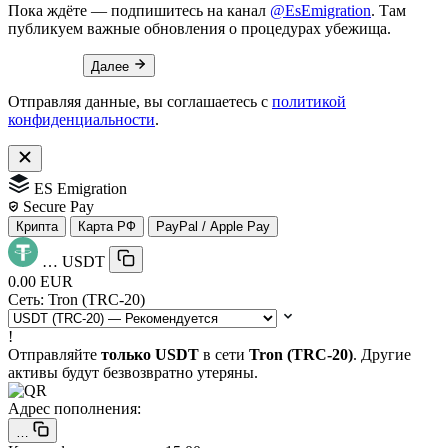
Пока ждёте — подпишитесь на канал
@EsEmigration
. Там
публикуем важные обновления о процедурах убежища.
Далее
Отправляя данные, вы соглашаетесь с
политикой
конфиденциальности
.
ES Emigration
Secure Pay
Крипта
Карта РФ
PayPal / Apple Pay
…
USDT
0.00 EUR
Сеть:
Tron (TRC-20)
!
Отправляйте
только USDT
в сети
Tron (TRC-20)
. Другие
активы будут безвозвратно утеряны.
Адрес пополнения:
…