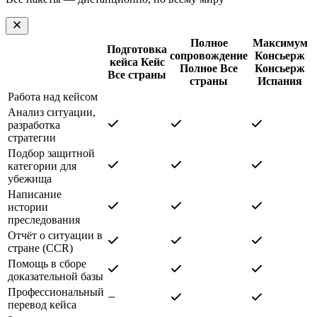
Полное
Максимум
Подготовка
сопровождение
Консьерж
кейса
Кейс
Полное
Все
Консьерж
Все страны
страны
Испания
Работа над кейсом
Анализ ситуации,
разработка
стратегии
Подбор защитной
категории для
убежища
Написание
истории
преследования
Отчёт о ситуации в
стране (CCR)
Помощь в сборе
доказательной базы
Профессиональный
перевод кейса