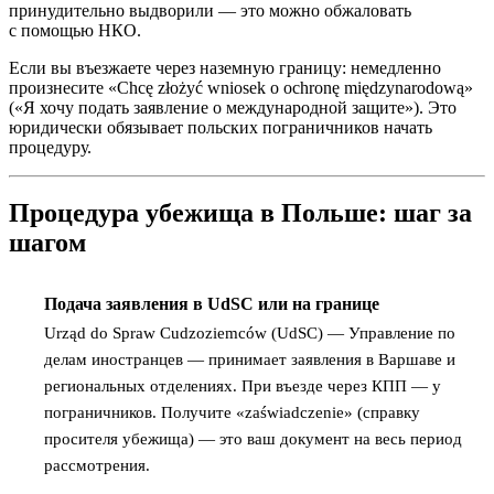
принудительно выдворили — это можно обжаловать
с помощью НКО.
Если вы въезжаете через наземную границу: немедленно
произнесите «Chcę złożyć wniosek o ochronę międzynarodową»
(«Я хочу подать заявление о международной защите»). Это
юридически обязывает польских пограничников начать
процедуру.
Процедура убежища в Польше: шаг за
шагом
Подача заявления в UdSC или на границе
1
Urząd do Spraw Cudzoziemców (UdSC) — Управление по
делам иностранцев — принимает заявления в Варшаве и
региональных отделениях. При въезде через КПП — у
пограничников. Получите «zaświadczenie» (справку
просителя убежища) — это ваш документ на весь период
рассмотрения.