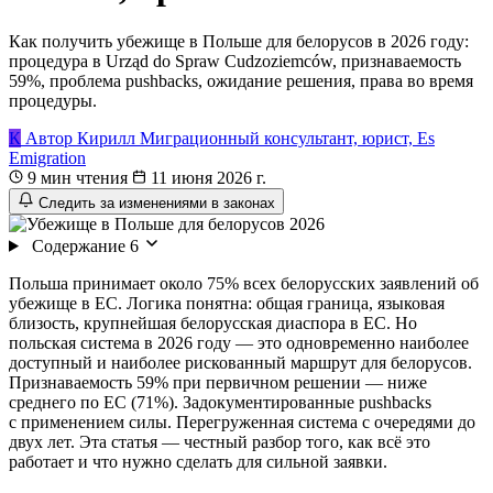
Как получить убежище в Польше для белорусов в 2026 году:
процедура в Urząd do Spraw Cudzoziemców, признаваемость
59%, проблема pushbacks, ожидание решения, права во время
процедуры.
К
Автор
Кирилл
Миграционный консультант, юрист, Es
Emigration
9 мин чтения
11 июня 2026 г.
Следить за изменениями в законах
Содержание
6
Польша принимает около 75% всех белорусских заявлений об
убежище в ЕС. Логика понятна: общая граница, языковая
близость, крупнейшая белорусская диаспора в ЕС. Но
польская система в 2026 году — это одновременно наиболее
доступный и наиболее рискованный маршрут для белорусов.
Признаваемость 59% при первичном решении — ниже
среднего по ЕС (71%). Задокументированные pushbacks
с применением силы. Перегруженная система с очередями до
двух лет. Эта статья — честный разбор того, как всё это
работает и что нужно сделать для сильной заявки.