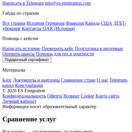
Написать в Telegram
info@es-emigration.com
Гайды по странам
Все страны
Испания
Германия
Франция
Канада
США
ЛГБТ-
убежище
Контакты OAR (Испания)
Помощь с кейсом
Написать историю
Проверить кейс
Подготовка к интервью
Оценить шансы
Помощь для тех в опасности
Подарочный сертификат
Материалы
Блог
Документы и шаблоны
Сравнение стран
О нас
Telegram-
канал
Консультация
© 2026 ES Emigration
Конфиденциальность
Оферта
Возврат
Cookie
Карта сайта
Личный кабинет
Информация носит образовательный характер
Сравнение услуг
Все пакеты — дистанционно, по всему миру