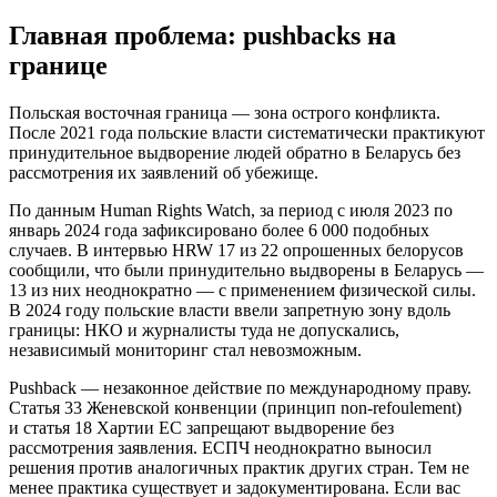
Главная проблема: pushbacks на
границе
Польская восточная граница — зона острого конфликта.
После 2021 года польские власти систематически практикуют
принудительное выдворение людей обратно в Беларусь без
рассмотрения их заявлений об убежище.
По данным Human Rights Watch, за период с июля 2023 по
январь 2024 года зафиксировано более 6 000 подобных
случаев. В интервью HRW 17 из 22 опрошенных белорусов
сообщили, что были принудительно выдворены в Беларусь —
13 из них неоднократно — с применением физической силы.
В 2024 году польские власти ввели запретную зону вдоль
границы: НКО и журналисты туда не допускались,
независимый мониторинг стал невозможным.
Pushback — незаконное действие по международному праву.
Статья 33 Женевской конвенции (принцип non-refoulement)
и статья 18 Хартии ЕС запрещают выдворение без
рассмотрения заявления. ЕСПЧ неоднократно выносил
решения против аналогичных практик других стран. Тем не
менее практика существует и задокументирована. Если вас