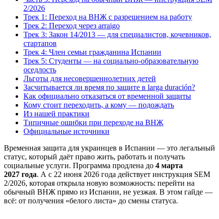
2/2026
Трек 1: Переход на ВНЖ с разрешением на работу
Трек 2: Переход через arraigo
Трек 3: Закон 14/2013 — для специалистов, кочевников,
стартапов
Трек 4: Член семьи гражданина Испании
Трек 5: Студенты — на социально-образовательную
оседлость
Льготы для несовершеннолетних детей
Засчитывается ли время по защите в larga duración?
Как официально отказаться от временной защиты
Кому стоит переходить, а кому — подождать
Из нашей практики
Типичные ошибки при переходе на ВНЖ
Официальные источники
Временная защита для украинцев в Испании — это легальный
статус, который даёт право жить, работать и получать
социальные услуги. Программа продлена до
4 марта
2027 года
. А с 22 июня 2026 года действует инструкция SEM
2/2026, которая открыла новую возможность: перейти на
обычный ВНЖ прямо из Испании, не уезжая. В этом гайде —
всё: от получения «белого листа» до смены статуса.