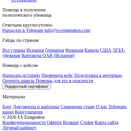
Помощь в получении
политического убежища
Отвечаем круглосуточно
Написать в Telegram
info@es-emigration.com
Гайды по странам
Все страны
Испания
Германия
Франция
Канада
США
ЛГБТ-
убежище
Контакты OAR (Испания)
Помощь с кейсом
Написать историю
Проверить кейс
Подготовка к интервью
Оценить шансы
Помощь для тех в опасности
Подарочный сертификат
Материалы
Блог
Документы и шаблоны
Сравнение стран
О нас
Telegram-
канал
Консультация
© 2026 ES Emigration
Конфиденциальность
Оферта
Возврат
Cookie
Карта сайта
Личный кабинет