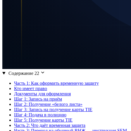
Содержание
22
Часть 1: Как оформить временную защиту
Кто имеет право
Документы для оформления
Шаг 1: Запись на приём
Шаг 2: Получение «белого листа»
Шаг 3: Запись на получение карты TIE
Шаг 4: Подача в полицию
Шаг 5: Получение карты TIE
Часть 2: Что даёт временная защита
Часть 3: Переход на обычный ВНЖ — инструкция SEM