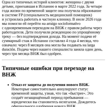
Одна из типичных историй клиентов: женщина с двумя
детьми, приехавшая в Испанию в марте 2022 года. За четыре
года жизни по временной защите она получила образование
в системе FP (специальность медицинский помощник)
и устроилась работать в частную клинику. В июле 2026 года
мы помогли ей перейти на arraigo socioformativo
с одновременным переходом на ВНЖ с правом работы через
работодателя. Дети получили резиденцию по упрощённому
треку — без подтверждения дохода. На момент подачи её
суммарный стаж в Испании составлял 4 года 4 месяца, что
означало: через 8 месяцев она могла бы подавать на larga
duración. Подача через нашего специалиста заняла один день,
через три месяца ВНЖ был одобрен.
Типичные ошибки при переходе на
ВНЖ
Отказ от защиты до получения нового ВНЖ.
Некоторые самостоятельно аннулируют статус
временной защиты, узнав, что так «быстрее». Это
создаёт незащищённый период пребывания —
юридически вы становитесь нелегалом. Дождитесь
официального одобрения нового ВНЖ.