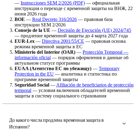
—
Instrucciones SEM 2/2026 (PDF)
— официальная
инструкция о переходе с временной защиты на ВНЖ, 22
июня 2026 года
BOE
—
Real Decreto 316/2026
— правовая база
инструкции SEM 2/2026
Consejo de la UE
—
Decisión de Ejecución (UE) 2024/745
— продление временной защиты до 4 марта 2027 года
EUR-Lex
—
Directiva 2001/55/CE
— правовая основа
режима временной защиты в ЕС
Ministerio del Interior (OAR)
—
Protección Temporal —
información oficial
— порядок оформления и данные об
актуальном статусе программы
EUAA (Агентство ЕС по убежищу)
—
Temporary
Protection in the EU
— аналитика и статистика по
программе временной защиты
Seguridad Social
—
Afiliación de beneficiarios de protección
temporal
— условия включения обладателей временной
защиты в систему социального страхования
До какого числа продлена временная защита в
Испании?