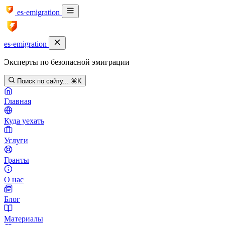
es·emigration
es·emigration
Эксперты по безопасной эмиграции
Поиск по сайту...
⌘K
Главная
Куда уехать
Услуги
Гранты
О нас
Блог
Материалы