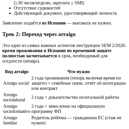
(≥30 часов/неделю, зарплата ≥ SMI)
Отсутствие судимостей
Действующий документ, удостоверяющий личность
Заявление подаётся
из Испании
— выезжать не нужно.
Трек 2: Переход через arraigo
Это один из самых важных аспектов инструкции SEM 2/2026:
время проживания в Испании по временной защите
полностью засчитывается
в срок, необходимый для
оседлости (arraigo).
Вид arraigo
Что нужно
2 года проживания (теперь включая время по
Arraigo social
защите) + семейные связи, отчёт об интеграции
или контракт
Arraigo
2 года + доказательство нелегальной работы
sociolaboral
Arraigo
2 года + зачисление на официальную
socioformativo
программу ФП
Arraigo
Родитель ребёнка — гражданина ЕС (стаж не
familiar
нужен)