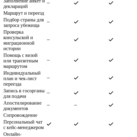
Заполнение анкет и
деклараций
Маршрут и переезд
Подбор страны для
запроса убежища
Проверка
консульской и
миграционной
истории
Помощь с визой
или транзитным
маршрутом
Индивидуальный
план и чек-лист
переезда
Запись в госорганы
для подачи
Апостилирование
документов
Сопровождение
Персональный чат
с кейс-менеджером
Онлайн-