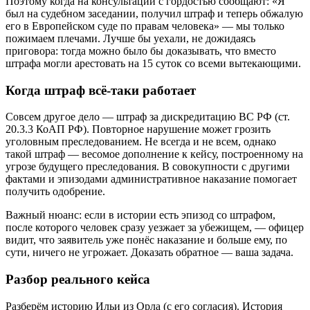
Поэтому когда на консультации с гордостью сообщают: «Я
был на судебном заседании, получил штраф и теперь обжалую
его в Европейском суде по правам человека» — мы только
пожимаем плечами. Лучше бы уехали, не дожидаясь
приговора: тогда можно было бы доказывать, что вместо
штрафа могли арестовать на 15 суток со всеми вытекающими.
Когда штраф всё-таки работает
Совсем другое дело — штраф за дискредитацию ВС РФ (ст.
20.3.3 КоАП РФ). Повторное нарушение может грозить
уголовным преследованием. Не всегда и не всем, однако
такой штраф — весомое дополнение к кейсу, построенному на
угрозе будущего преследования. В совокупности с другими
фактами и эпизодами административное наказание помогает
получить одобрение.
Важный нюанс: если в истории есть эпизод со штрафом,
после которого человек сразу уезжает за убежищем, — офицер
видит, что заявитель уже понёс наказание и больше ему, по
сути, ничего не угрожает. Доказать обратное — ваша задача.
Разбор реального кейса
Разберём историю Ильи из Орла (с его согласия). История