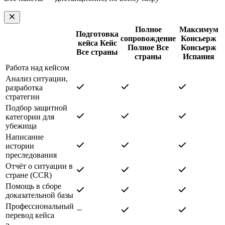
Полное
Максимум
Подготовка
сопровождение
Консьерж
кейса
Кейс
Полное
Все
Консьерж
Все страны
страны
Испания
Работа над кейсом
Анализ ситуации,
разработка
стратегии
Подбор защитной
категории для
убежища
Написание
истории
преследования
Отчёт о ситуации в
стране (CCR)
Помощь в сборе
доказательной базы
Профессиональный
перевод кейса