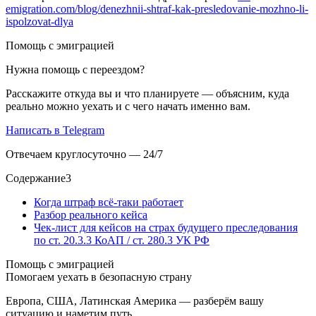
emigration.com/blog/denezhnii-shtraf-kak-presledovanie-mozhno-li-
ispolzovat-dlya
Помощь с эмиграцией
Нужна помощь с переездом?
Расскажите откуда вы и что планируете — объясним, куда
реально можно уехать и с чего начать именно вам.
Написать в Telegram
Отвечаем круглосуточно — 24/7
Содержание
3
Когда штраф всё-таки работает
Разбор реального кейса
Чек-лист для кейсов на страх будущего преследования
по ст. 20.3.3 КоАП / ст. 280.3 УК РФ
Помощь с эмиграцией
Помогаем уехать в безопасную страну
Европа, США, Латинская Америка — разберём вашу
ситуацию и наметим путь.