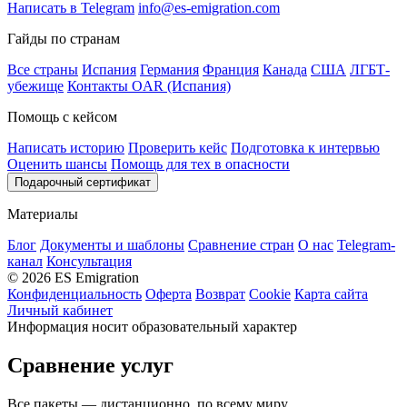
Написать в Telegram
info@es-emigration.com
Гайды по странам
Все страны
Испания
Германия
Франция
Канада
США
ЛГБТ-
убежище
Контакты OAR (Испания)
Помощь с кейсом
Написать историю
Проверить кейс
Подготовка к интервью
Оценить шансы
Помощь для тех в опасности
Подарочный сертификат
Материалы
Блог
Документы и шаблоны
Сравнение стран
О нас
Telegram-
канал
Консультация
© 2026 ES Emigration
Конфиденциальность
Оферта
Возврат
Cookie
Карта сайта
Личный кабинет
Информация носит образовательный характер
Сравнение услуг
Все пакеты — дистанционно, по всему миру