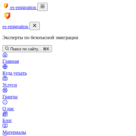
es·emigration
es·emigration
Эксперты по безопасной эмиграции
Поиск по сайту...
⌘K
Главная
Куда уехать
Услуги
Гранты
О нас
Блог
Материалы