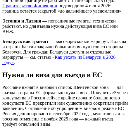
восточной границе не работают с 15 декабря 2023 года.
Правительство Финляндии
подтвердило 4 июня 2026:
граница остаётся закрытой «до дальнейшего уведомления».
Эстония и Латвия
— пограничные пункты технически
работают, но для въезда нужна действующая виза ЕС или
ВНЖ.
Беларусь как транзит
— высокорисковый маршрут. Польша
и страны Балтии закрыли большинство пунктов со стороны
Беларуси. Для граждан Беларуси доступны отдельные
маршруты — см. статью
«Как уехать из Беларуси в 2026
году»
.
Нужна ли виза для въезда в ЕС
Россияне входят в визовый список Шенгенской зоны — для
въезда в страны ЕС формально нужна виза. Получить её через
консульства в России сейчас крайне сложно: большинство
консульств ЕС прекратили или существенно сократили приём
заявлений. Соглашение об упрощённом визовом режиме ЕС–
Россия денонсировано в сентябре 2022 года, мультивизы для
россиян отменены с ноября 2025 года — каждый въезд
требует отдельной визы.