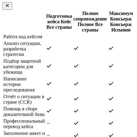
Полное
Максимум
Подготовка
сопровождение
Консьерж
кейса
Кейс
Полное
Все
Консьерж
Все страны
страны
Испания
Работа над кейсом
Анализ ситуации,
разработка
стратегии
Подбор защитной
категории для
убежища
Написание
истории
преследования
Отчёт о ситуации в
стране (CCR)
Помощь в сборе
доказательной базы
Профессиональный
перевод кейса
Заполнение анкет и