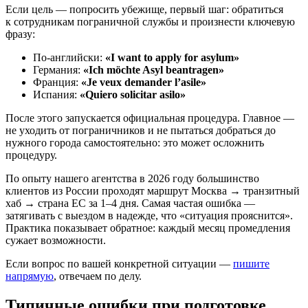
Если цель — попросить убежище, первый шаг: обратиться
к сотрудникам пограничной службы и произнести ключевую
фразу:
По-английски:
«I want to apply for asylum»
Германия:
«Ich möchte Asyl beantragen»
Франция:
«Je veux demander l’asile»
Испания:
«Quiero solicitar asilo»
После этого запускается официальная процедура. Главное —
не уходить от пограничников и не пытаться добраться до
нужного города самостоятельно: это может осложнить
процедуру.
По опыту нашего агентства в 2026 году большинство
клиентов из России проходят маршрут Москва → транзитный
хаб → страна ЕС за 1–4 дня. Самая частая ошибка —
затягивать с выездом в надежде, что «ситуация прояснится».
Практика показывает обратное: каждый месяц промедления
сужает возможности.
Если вопрос по вашей конкретной ситуации —
пишите
напрямую
, отвечаем по делу.
Типичные ошибки при подготовке