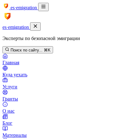
es·emigration
es·emigration
Эксперты по безопасной эмиграции
Поиск по сайту...
⌘K
Главная
Куда уехать
Услуги
Гранты
О нас
Блог
Материалы