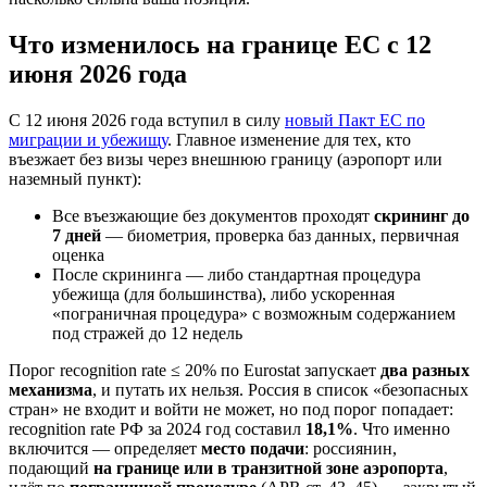
Что изменилось на границе ЕС с 12
июня 2026 года
С 12 июня 2026 года вступил в силу
новый Пакт ЕС по
миграции и убежищу
. Главное изменение для тех, кто
въезжает без визы через внешнюю границу (аэропорт или
наземный пункт):
Все въезжающие без документов проходят
скрининг до
7 дней
— биометрия, проверка баз данных, первичная
оценка
После скрининга — либо стандартная процедура
убежища (для большинства), либо ускоренная
«пограничная процедура» с возможным содержанием
под стражей до 12 недель
Порог recognition rate ≤ 20% по Eurostat запускает
два разных
механизма
, и путать их нельзя. Россия в список «безопасных
стран» не входит и войти не может, но под порог попадает:
recognition rate РФ за 2024 год составил
18,1%
. Что именно
включится — определяет
место подачи
: россиянин,
подающий
на границе или в транзитной зоне аэропорта
,