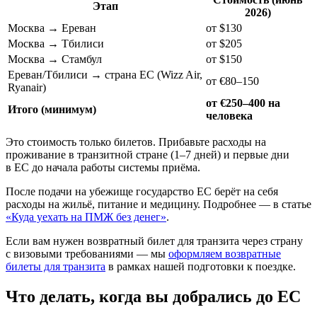
Этап
2026)
Москва → Ереван
от $130
Москва → Тбилиси
от $205
Москва → Стамбул
от $150
Ереван/Тбилиси → страна ЕС (Wizz Air,
от €80–150
Ryanair)
от €250–400 на
Итого (минимум)
человека
Это стоимость только билетов. Прибавьте расходы на
проживание в транзитной стране (1–7 дней) и первые дни
в ЕС до начала работы системы приёма.
После подачи на убежище государство ЕС берёт на себя
расходы на жильё, питание и медицину. Подробнее — в статье
«Куда уехать на ПМЖ без денег»
.
Если вам нужен возвратный билет для транзита через страну
с визовыми требованиями — мы
оформляем возвратные
билеты для транзита
в рамках нашей подготовки к поездке.
Что делать, когда вы добрались до ЕС