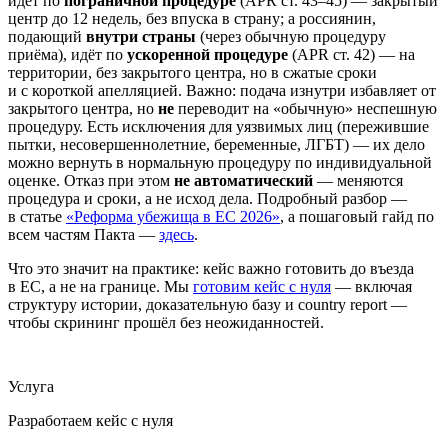
идёт по
пограничной процедуре
(APR ст. 43–45) — закрытый
центр до 12 недель, без впуска в страну; а россиянин,
подающий
внутри страны
(через обычную процедуру
приёма), идёт по
ускоренной процедуре
(APR ст. 42) — на
территории, без закрытого центра, но в сжатые сроки
и с короткой апелляцией. Важно: подача изнутри избавляет от
закрытого центра, но
не
переводит на «обычную» неспешную
процедуру. Есть исключения для уязвимых лиц (пережившие
пытки, несовершеннолетние, беременные, ЛГБТ) — их дело
можно вернуть в нормальную процедуру по индивидуальной
оценке. Отказ при этом
не автоматический
— меняются
процедура и сроки, а не исход дела. Подробный разбор —
в статье
«Реформа убежища в ЕС 2026»
, а пошаговый гайд по
всем частям Пакта —
здесь
.
Что это значит на практике: кейс важно готовить до въезда
в ЕС, а не на границе. Мы
готовим кейс с нуля
— включая
структуру истории, доказательную базу и country report —
чтобы скрининг прошёл без неожиданностей.
Услуга
Разработаем кейс с нуля