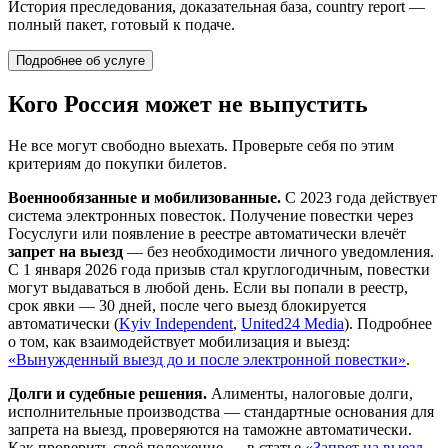
История преследования, доказательная база, country report —
полный пакет, готовый к подаче.
Подробнее об услуге
Кого Россия может не выпустить
Не все могут свободно выехать. Проверьте себя по этим
критериям до покупки билетов.
Военнообязанные и мобилизованные.
С 2023 года действует
система электронных повесток. Получение повестки через
Госуслуги или появление в реестре автоматически влечёт
запрет на выезд
— без необходимости личного уведомления.
С 1 января 2026 года призыв стал круглогодичным, повестки
могут выдаваться в любой день. Если вы попали в реестр,
срок явки — 30 дней, после чего выезд блокируется
автоматически (
Kyiv Independent
,
United24 Media
). Подробнее
о том, как взаимодействует мобилизация и выезд:
«Вынужденный выезд до и после электронной повестки»
.
Долги и судебные решения.
Алименты, налоговые долги,
исполнительные производства — стандартные основания для
запрета на выезд, проверяются на таможне автоматически.
Как проверить своё положение — в статье
«Запрет на выезд