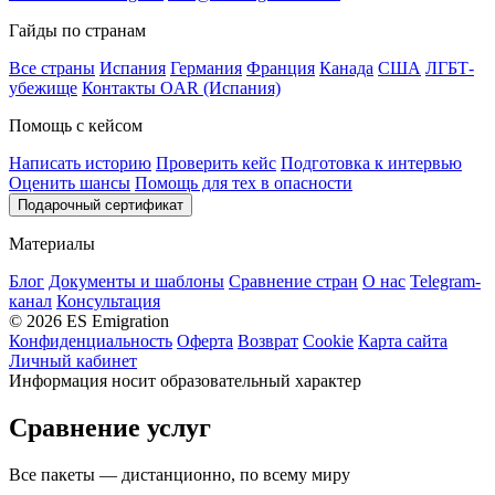
Гайды по странам
Все страны
Испания
Германия
Франция
Канада
США
ЛГБТ-
убежище
Контакты OAR (Испания)
Помощь с кейсом
Написать историю
Проверить кейс
Подготовка к интервью
Оценить шансы
Помощь для тех в опасности
Подарочный сертификат
Материалы
Блог
Документы и шаблоны
Сравнение стран
О нас
Telegram-
канал
Консультация
© 2026 ES Emigration
Конфиденциальность
Оферта
Возврат
Cookie
Карта сайта
Личный кабинет
Информация носит образовательный характер
Сравнение услуг
Все пакеты — дистанционно, по всему миру