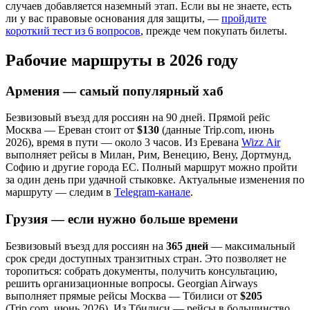
случаев добавляется наземный этап. Если вы не знаете, есть
ли у вас правовые основания для защиты, —
пройдите
короткий тест из 6 вопросов
, прежде чем покупать билеты.
Рабочие маршруты в 2026 году
Армения — самый популярный хаб
Безвизовый въезд для россиян на 90 дней. Прямой рейс
Москва — Ереван стоит от
$130
(данные Trip.com, июнь
2026), время в пути — около 3 часов. Из Еревана
Wizz Air
выполняет рейсы в Милан, Рим, Венецию, Вену, Дортмунд,
Софию и другие города ЕС. Полный маршрут можно пройти
за один день при удачной стыковке. Актуальные изменения по
маршруту — следим в
Telegram-канале
.
Грузия — если нужно больше времени
Безвизовый въезд для россиян на
365 дней
— максимальный
срок среди доступных транзитных стран. Это позволяет не
торопиться: собрать документы, получить консультацию,
решить организационные вопросы. Georgian Airways
выполняет прямые рейсы Москва — Тбилиси от
$205
(Trip.com, июнь 2026). Из Тбилиси — рейсы в большинство