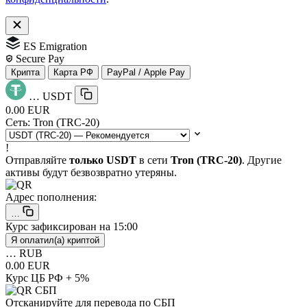
ES Emigration
Secure Pay
Крипта
Карта РФ
PayPal / Apple Pay
…
USDT
0.00 EUR
Сеть:
Tron (TRC-20)
!
Отправляйте
только USDT
в сети
Tron (TRC-20)
. Другие
активы будут безвозвратно утеряны.
Адрес пополнения:
…
Курс зафиксирован на
15:00
Я оплатил(а) криптой
…
RUB
0.00 EUR
Курс ЦБ РФ + 5%
Отсканируйте для перевода по СБП