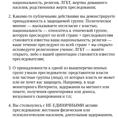
национальность, религия, ЛГБТ, жертвы домашнего
насилия, родственники жертв преследования;
Какими-то публичными действиями вы демонстрируете
принадлежность к защищаемой группе. Политическое
мнение — высказываете несогласие с властью,
национальность — относитесь к этнической группе,
которую преследуют по всей стране + преследователям
становится известна ваша национальность; религия —
ваше течение преследуют по всей стране + вы открыто
исповедуете религиозное учение; ЛГБТ — живёте
открыто, либо о вашей ориентации становится известно
преследователям;
О принадлежности к одной из вышеперечисленных
групп узнали преследователи: представители власти
или частные группы (лица), от которых власть не может
или не хочет вас защищать. Например, в ходе
мониторинга Интернета, задержания на митинге или
пикете, получения ориентировки или доноса,
визуального сканирования и т.п;
Вы столкнулись с НЕ ЕДИНИЧНЫМИ актами
преследования: жестоким физическим или
психологическим насилием, длительным задержанием,