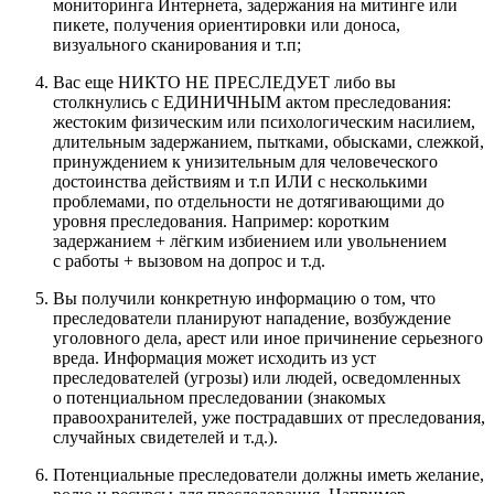
мониторинга Интернета, задержания на митинге или
пикете, получения ориентировки или доноса,
визуального сканирования и т.п;
Вас еще НИКТО НЕ ПРЕСЛЕДУЕТ либо вы
столкнулись с ЕДИНИЧНЫМ актом преследования:
жестоким физическим или психологическим насилием,
длительным задержанием, пытками, обысками, слежкой,
принуждением к унизительным для человеческого
достоинства действиям и т.п ИЛИ с несколькими
проблемами, по отдельности не дотягивающими до
уровня преследования. Например: коротким
задержанием + лёгким избиением или увольнением
с работы + вызовом на допрос и т.д.
Вы получили конкретную информацию о том, что
преследователи планируют нападение, возбуждение
уголовного дела, арест или иное причинение серьезного
вреда. Информация может исходить из уст
преследователей (угрозы) или людей, осведомленных
о потенциальном преследовании (знакомых
правоохранителей, уже пострадавших от преследования,
случайных свидетелей и т.д.).
Потенциальные преследователи должны иметь желание,