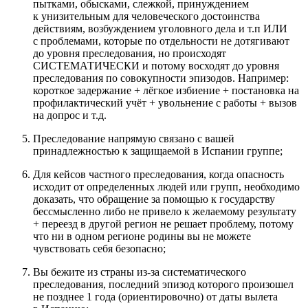
пытками, обысками, слежкой, принуждением
к унизительным для человеческого достоинства
действиям, возбуждением уголовного дела и т.п ИЛИ
с проблемами, которые по отдельности не дотягивают
до уровня преследования, но происходят
СИСТЕМАТИЧЕСКИ и потому восходят до уровня
преследования по совокупности эпизодов. Например:
короткое задержание + лёгкое избиение + постановка на
профилактический учёт + увольнение с работы + вызов
на допрос и т.д.
Преследование напрямую связано с вашей
принадлежностью к защищаемой в Испании группе;
Для кейсов частного преследования, когда опасность
исходит от определенных людей или групп, необходимо
доказать, что обращение за помощью к государству
бессмысленно либо не привело к желаемому результату
+ переезд в другой регион не решает проблему, потому
что ни в одном регионе родины вы не можете
чувствовать себя безопасно;
Вы бежите из страны из-за систематического
преследования, последний эпизод которого произошел
не позднее 1 года (ориентировочно) от даты вылета