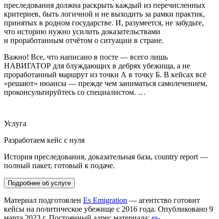
преследования должна раскрыть каждый из перечисленных
критериев, быть логичной и не выходить за рамки практик,
принятых в родном государстве. И, разумеется, не забудьте,
что историю нужно усилить доказательствами
и проработанным отчётом о ситуации в стране.
Важно! Все, что написано в посте — всего лишь
НАВИГАТОР для блуждающих в дебрях убежища, а не
проработанный маршрут из точки А в точку Б. В кейсах всё
«решают» нюансы — прежде чем заниматься самолечением,
проконсультируйтесь со специалистом. …
Услуга
Разработаем кейс с нуля
История преследования, доказательная база, country report —
полный пакет, готовый к подаче.
Подробнее об услуге
Материал подготовлен
Es Emigration
— агентство готовит
кейсы на политическое убежище с 2016 года. Опубликовано 9
марта 2023 г. Постоянный адрес материала:
es-