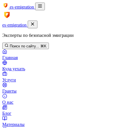
es·emigration
es·emigration
Эксперты по безопасной эмиграции
Поиск по сайту...
⌘K
Главная
Куда уехать
Услуги
Гранты
О нас
Блог
Материалы