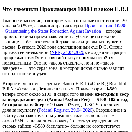
Что изменили Прокламация 10888 и закон H.R.1
Главное изменение, о котором молчат старые инструкции. 20
января 2025 года администрация издала
Прокламацию 10888
«Guaranteeing the States Protection Against Invasion»
, которая
приостановила приём заявлений на убежище на южной
границе — без исключений даже на официальных пунктах
въезда. В апреле 2026 года апелляционный суд D.C. Circuit
признал её незаконной (
NPR, 24.04.2026
), но администрация
продолжает тяжбу, и правовой статус прохода остаётся
подвешенным. Это не «дверь открыта», но и не «дверь
заварена» — это серая зона, в которой исход сильно зависит
от подготовки и удачи.
Второе изменение — деньги. Закон H.R.1 («One Big Beautiful
Bill Act») сделал убежище платным. Подача формы I-589
теперь стоит около $100, и сверх того введён
ежегодный сбор
за поддержание дела (Annual Asylum Fee) — $100–102 в год,
без права на вейвер
; с 29 мая 2026 года USCIS отклоняет
дела за неуплату (
Federal Register, 29.04.2026
). Разрешение на
работу для заявителей на убежище тоже стало платным —
около $560 за первичную подачу. То есть утверждение из
старых гайдов «I-589 бесплатно» больше не соответствует
действительности. Подробный разбор сборов и новых правил