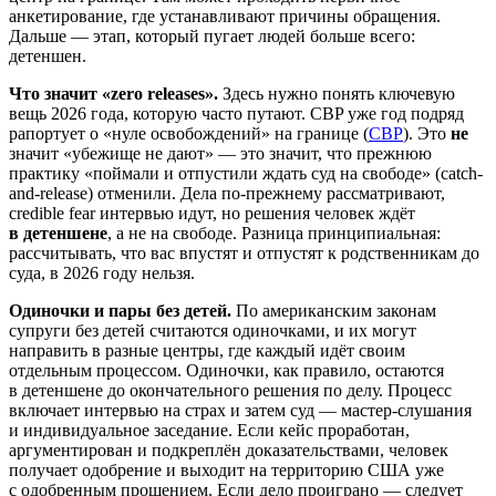
анкетирование, где устанавливают причины обращения.
Дальше — этап, который пугает людей больше всего:
детеншен.
Что значит «zero releases».
Здесь нужно понять ключевую
вещь 2026 года, которую часто путают. CBP уже год подряд
рапортует о «нуле освобождений» на границе (
CBP
). Это
не
значит «убежище не дают» — это значит, что прежнюю
практику «поймали и отпустили ждать суд на свободе» (catch-
and-release) отменили. Дела по-прежнему рассматривают,
credible fear интервью идут, но решения человек ждёт
в детеншене
, а не на свободе. Разница принципиальная:
рассчитывать, что вас впустят и отпустят к родственникам до
суда, в 2026 году нельзя.
Одиночки и пары без детей.
По американским законам
супруги без детей считаются одиночками, и их могут
направить в разные центры, где каждый идёт своим
отдельным процессом. Одиночки, как правило, остаются
в детеншене до окончательного решения по делу. Процесс
включает интервью на страх и затем суд — мастер-слушания
и индивидуальное заседание. Если кейс проработан,
аргументирован и подкреплён доказательствами, человек
получает одобрение и выходит на территорию США уже
с одобренным прошением. Если дело проиграно — следует