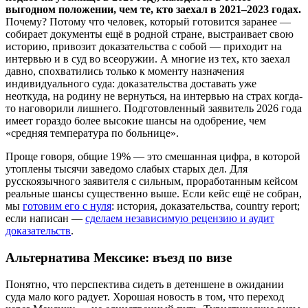
выгодном положении, чем те, кто заехал в 2021–2023 годах.
Почему? Потому что человек, который готовится заранее —
собирает документы ещё в родной стране, выстраивает свою
историю, привозит доказательства с собой — приходит на
интервью и в суд во всеоружии. А многие из тех, кто заехал
давно, спохватились только к моменту назначения
индивидуального суда: доказательства доставать уже
неоткуда, на родину не вернуться, на интервью на страх когда-
то наговорили лишнего. Подготовленный заявитель 2026 года
имеет гораздо более высокие шансы на одобрение, чем
«средняя температура по больнице».
Проще говоря, общие 19% — это смешанная цифра, в которой
утоплены тысячи заведомо слабых старых дел. Для
русскоязычного заявителя с сильным, проработанным кейсом
реальные шансы существенно выше. Если кейс ещё не собран,
мы
готовим его с нуля
: история, доказательства, country report;
если написан —
сделаем независимую рецензию и аудит
доказательств
.
Альтернатива Мексике: въезд по визе
Понятно, что перспектива сидеть в детеншене в ожидании
суда мало кого радует. Хорошая новость в том, что переход