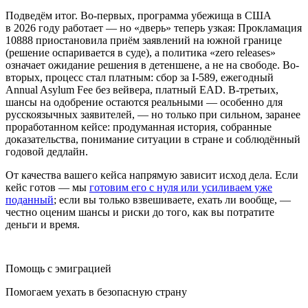
Подведём итог. Во-первых, программа убежища в США
в 2026 году работает — но «дверь» теперь узкая: Прокламация
10888 приостановила приём заявлений на южной границе
(решение оспаривается в суде), а политика «zero releases»
означает ожидание решения в детеншене, а не на свободе. Во-
вторых, процесс стал платным: сбор за I-589, ежегодный
Annual Asylum Fee без вейвера, платный EAD. В-третьих,
шансы на одобрение остаются реальными — особенно для
русскоязычных заявителей, — но только при сильном, заранее
проработанном кейсе: продуманная история, собранные
доказательства, понимание ситуации в стране и соблюдённый
годовой дедлайн.
От качества вашего кейса напрямую зависит исход дела. Если
кейс готов — мы
готовим его с нуля или усиливаем уже
поданный
; если вы только взвешиваете, ехать ли вообще, —
честно оценим шансы и риски до того, как вы потратите
деньги и время.
Помощь с эмиграцией
Помогаем уехать в безопасную страну