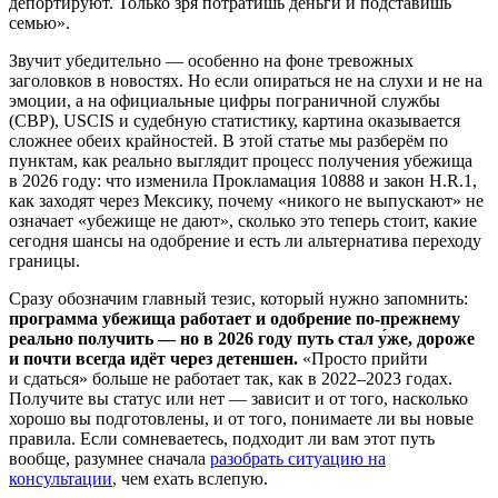
депортируют. Только зря потратишь деньги и подставишь
семью».
Звучит убедительно — особенно на фоне тревожных
заголовков в новостях. Но если опираться не на слухи и не на
эмоции, а на официальные цифры пограничной службы
(CBP), USCIS и судебную статистику, картина оказывается
сложнее обеих крайностей. В этой статье мы разберём по
пунктам, как реально выглядит процесс получения убежища
в 2026 году: что изменила Прокламация 10888 и закон H.R.1,
как заходят через Мексику, почему «никого не выпускают» не
означает «убежище не дают», сколько это теперь стоит, какие
сегодня шансы на одобрение и есть ли альтернатива переходу
границы.
Сразу обозначим главный тезис, который нужно запомнить:
программа убежища работает и одобрение по-прежнему
реально получить — но в 2026 году путь стал у́же, дороже
и почти всегда идёт через детеншен.
«Просто прийти
и сдаться» больше не работает так, как в 2022–2023 годах.
Получите вы статус или нет — зависит и от того, насколько
хорошо вы подготовлены, и от того, понимаете ли вы новые
правила. Если сомневаетесь, подходит ли вам этот путь
вообще, разумнее сначала
разобрать ситуацию на
консультации
, чем ехать вслепую.