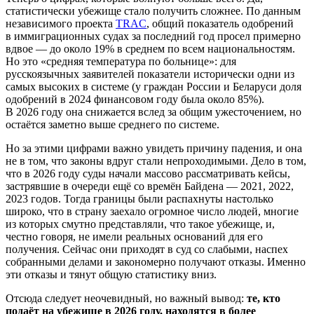
статистически убежище стало получить сложнее. По данным
независимого проекта
TRAC
, общий показатель одобрений
в иммиграционных судах за последний год просел примерно
вдвое — до около 19% в среднем по всем национальностям.
Но это «средняя температура по больнице»: для
русскоязычных заявителей показатели исторически одни из
самых высоких в системе (у граждан России и Беларуси доля
одобрений в 2024 финансовом году была около 85%).
В 2026 году она снижается вслед за общим ужесточением, но
остаётся заметно выше среднего по системе.
Но за этими цифрами важно увидеть причину падения, и она
не в том, что законы вдруг стали непроходимыми. Дело в том,
что в 2026 году суды начали массово рассматривать кейсы,
застрявшие в очереди ещё со времён Байдена — 2021, 2022,
2023 годов. Тогда границы были распахнуты настолько
широко, что в страну заехало огромное число людей, многие
из которых смутно представляли, что такое убежище, и,
честно говоря, не имели реальных оснований для его
получения. Сейчас они приходят в суд со слабыми, наспех
собранными делами и закономерно получают отказы. Именно
эти отказы и тянут общую статистику вниз.
Отсюда следует неочевидный, но важный вывод:
те, кто
подаёт на убежище в 2026 году, находятся в более