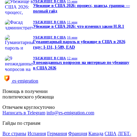
УБЕЖИЩЕ В США
15 мин
Убежище в США 2026: процесс, шансы, граница —
полный гайд
УБЕЖИЩЕ В США
11 мин
Убежище в США 2026: что изменил закон H.R.1
УБЕЖИЩЕ В США
16 мин
Гуманитарный пароль и убежище в США в 2026
году: I-131, I-589, EAD
УБЕЖИЩЕ В США
12 мин
9 неожиданных вопросов на интервью по убежищу
в США 2026
es·emigration
Помощь в получении
политического убежища
Отвечаем круглосуточно
Написать в Telegram
info@es-emigration.com
Гайды по странам
Все страны
Испания
Германия
Франция
Канада
США
ЛГБТ-