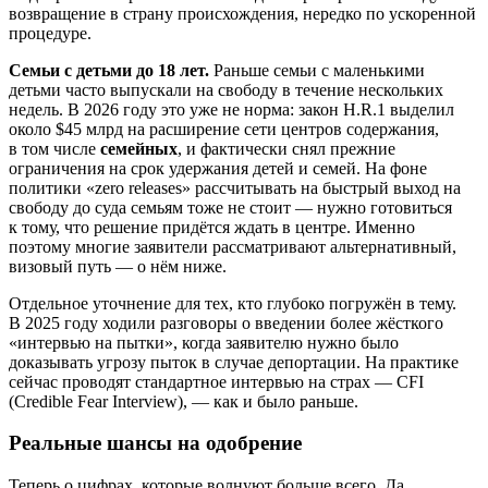
возвращение в страну происхождения, нередко по ускоренной
процедуре.
Семьи с детьми до 18 лет.
Раньше семьи с маленькими
детьми часто выпускали на свободу в течение нескольких
недель. В 2026 году это уже не норма: закон H.R.1 выделил
около $45 млрд на расширение сети центров содержания,
в том числе
семейных
, и фактически снял прежние
ограничения на срок удержания детей и семей. На фоне
политики «zero releases» рассчитывать на быстрый выход на
свободу до суда семьям тоже не стоит — нужно готовиться
к тому, что решение придётся ждать в центре. Именно
поэтому многие заявители рассматривают альтернативный,
визовый путь — о нём ниже.
Отдельное уточнение для тех, кто глубоко погружён в тему.
В 2025 году ходили разговоры о введении более жёсткого
«интервью на пытки», когда заявителю нужно было
доказывать угрозу пыток в случае депортации. На практике
сейчас проводят стандартное интервью на страх — CFI
(Credible Fear Interview), — как и было раньше.
Реальные шансы на одобрение
Теперь о цифрах, которые волнуют больше всего. Да,