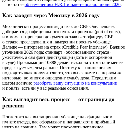
— в статье
об изменениях H.R.1 и пакете правил июня 2026
.
Как заходят через Мексику в 2026 году
Механически процесс выглядит как до CBP One: человек
добирается до официального пункта пропуска (port of entry),
и в момент проверки документов заявляет офицеру CBP
о страхе преследования и намерении просить убежище.
Дальше — интервью на страх (Credible Fear Interview). Важное
уточнение 2026 года: стандарт «обоснованного страха»
ужесточён, а сам факт действующей (хоть и оспоренной
в суде) Прокламации 10888 делает исход на этом этапе менее
предсказуемым, чем раньше. Поэтому к границе нельзя
подходить «как получится»: то, что вы скажете на первом же
интервью, во многом определит судьбу дела. Перед таким
шагом логично
разобрать вашу ситуацию на консультации
и понять, есть ли у вас реальные основания.
Как выглядит весь процесс — от границы до
решения
После того как вы запросили убежище на официальном
пункте въезда, вас оформляют и направляют в приёмный
центр на границе. Там может проходить первичное