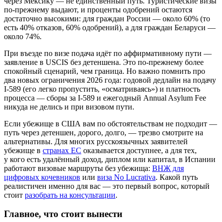
через Мексику — не единственный путь. Туристические визы
по-прежнему выдают, и проценты одобрений остаются
достаточно высокими: для граждан России — около 60% (то
есть 40% отказов, 60% одобрений), а для граждан Беларуси —
около 74%.
При въезде по визе подача идёт по аффирмативному пути —
заявление в USCIS без детеншена. Это по-прежнему более
спокойный сценарий, чем граница. Но важно помнить про
два новых ограничения 2026 года: годовой дедлайн на подачу
I-589 (его легко пропустить, «осматриваясь») и платность
процесса — сборы за I-589 и ежегодный Annual Asylum Fee
никуда не делись и при визовом пути.
Если убежище в США вам по обстоятельствам не подходит —
путь через детеншен, дорого, долго, — трезво смотрите на
альтернативы. Для многих русскоязычных заявителей
убежище в
странах ЕС
оказывается доступнее, а для тех,
у кого есть удалённый доход, диплом или капитал, в Испании
работают визовые маршруты без убежища:
ВНЖ для
цифровых кочевников
или
виза No Lucrativa
. Какой путь
реалистичен именно для вас — это первый вопрос, который
стоит
разобрать на консультации
.
Главное, что стоит вынести