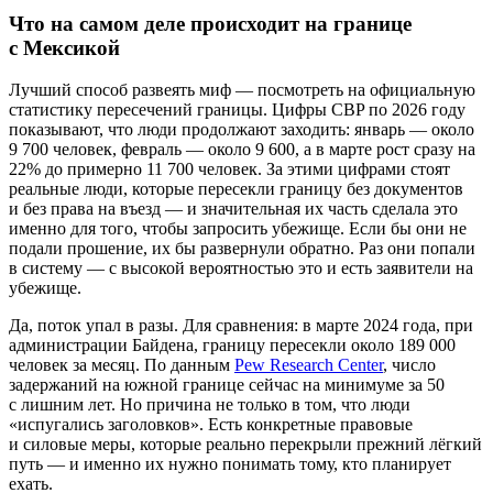
Что на самом деле происходит на границе
с Мексикой
Лучший способ развеять миф — посмотреть на официальную
статистику пересечений границы. Цифры CBP по 2026 году
показывают, что люди продолжают заходить: январь — около
9 700 человек, февраль — около 9 600, а в марте рост сразу на
22% до примерно 11 700 человек. За этими цифрами стоят
реальные люди, которые пересекли границу без документов
и без права на въезд — и значительная их часть сделала это
именно для того, чтобы запросить убежище. Если бы они не
подали прошение, их бы развернули обратно. Раз они попали
в систему — с высокой вероятностью это и есть заявители на
убежище.
Да, поток упал в разы. Для сравнения: в марте 2024 года, при
администрации Байдена, границу пересекли около 189 000
человек за месяц. По данным
Pew Research Center
, число
задержаний на южной границе сейчас на минимуме за 50
с лишним лет. Но причина не только в том, что люди
«испугались заголовков». Есть конкретные правовые
и силовые меры, которые реально перекрыли прежний лёгкий
путь — и именно их нужно понимать тому, кто планирует
ехать.