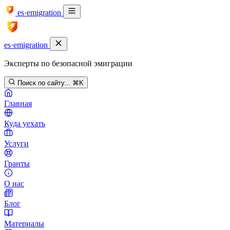
es·emigration
es·emigration
Эксперты по безопасной эмиграции
Поиск по сайту...
⌘K
Главная
Куда уехать
Услуги
Гранты
О нас
Блог
Материалы