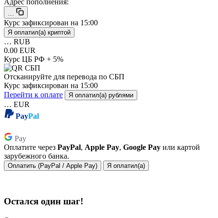
Адрес пополнения:
…
Курс зафиксирован на
15:00
Я оплатил(а) криптой
…
RUB
0.00 EUR
Курс ЦБ РФ + 5%
Отсканируйте для перевода по СБП
Курс зафиксирован на
15:00
Перейти к оплате
Я оплатил(а) рублями
…
EUR
Pay
Pal
Pay
Pay
Оплатите через
PayPal
,
Apple Pay
,
Google Pay
или картой
зарубежного банка.
Оплатить (PayPal / Apple Pay)
Я оплатил(а)
Остался один шаг!