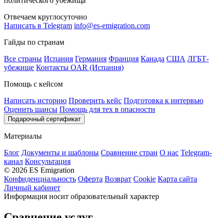
политического убежища
Отвечаем круглосуточно
Написать в Telegram
info@es-emigration.com
Гайды по странам
Все страны
Испания
Германия
Франция
Канада
США
ЛГБТ-
убежище
Контакты OAR (Испания)
Помощь с кейсом
Написать историю
Проверить кейс
Подготовка к интервью
Оценить шансы
Помощь для тех в опасности
Подарочный сертификат
Материалы
Блог
Документы и шаблоны
Сравнение стран
О нас
Telegram-
канал
Консультация
© 2026 ES Emigration
Конфиденциальность
Оферта
Возврат
Cookie
Карта сайта
Личный кабинет
Информация носит образовательный характер
Сравнение услуг