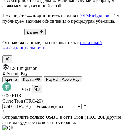
рассматривается отдельно. Если ваш случай отобран, мы
свяжемся на указанный email.
Пока ждёте — подпишитесь на канал
@EsEmigration
. Там
публикуем важные обновления о процедурах убежища.
Далее
Отправляя данные, вы соглашаетесь с
политикой
конфиденциальности
.
ES Emigration
Secure Pay
Крипта
Карта РФ
PayPal / Apple Pay
…
USDT
0.00 EUR
Сеть:
Tron (TRC-20)
!
Отправляйте
только USDT
в сети
Tron (TRC-20)
. Другие
активы будут безвозвратно утеряны.