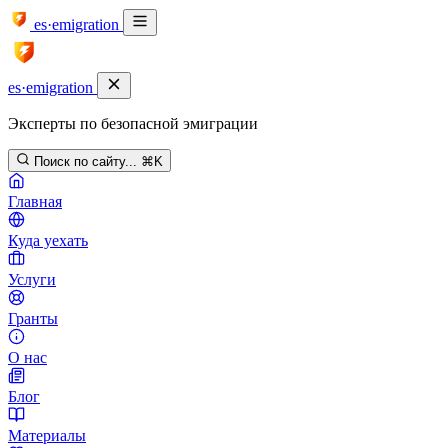
es·emigration
es·emigration
Эксперты по безопасной эмиграции
Поиск по сайту...
⌘K
Главная
Куда уехать
Услуги
Гранты
О нас
Блог
Материалы