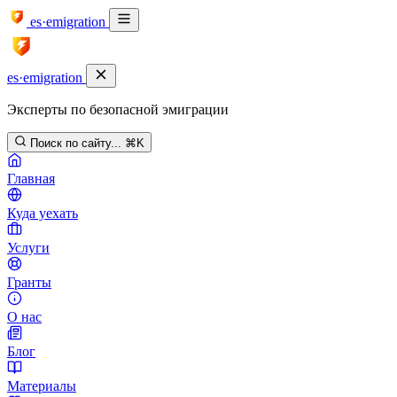
es·emigration
es·emigration
Эксперты по безопасной эмиграции
Поиск по сайту...
⌘K
Главная
Куда уехать
Услуги
Гранты
О нас
Блог
Материалы