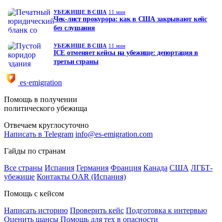
УБЕЖИЩЕ В США
11 мин
Чек-лист прокурора: как в США закрывают кейс
без слушания
УБЕЖИЩЕ В США
11 мин
ICE отменяет кейсы на убежище: депортация в
третьи страны
es·emigration
Помощь в получении
политического убежища
Отвечаем круглосуточно
Написать в Telegram
info@es-emigration.com
Гайды по странам
Все страны
Испания
Германия
Франция
Канада
США
ЛГБТ-
убежище
Контакты OAR (Испания)
Помощь с кейсом
Написать историю
Проверить кейс
Подготовка к интервью
Оценить шансы
Помощь для тех в опасности