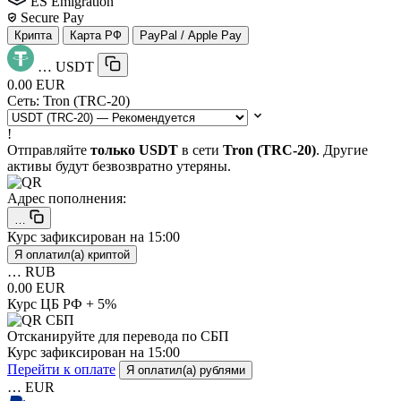
ES Emigration
Secure Pay
Крипта
Карта РФ
PayPal / Apple Pay
…
USDT
0.00 EUR
Сеть:
Tron (TRC-20)
!
Отправляйте
только USDT
в сети
Tron (TRC-20)
. Другие
активы будут безвозвратно утеряны.
Адрес пополнения:
…
Курс зафиксирован на
15:00
Я оплатил(а) криптой
…
RUB
0.00 EUR
Курс ЦБ РФ + 5%
Отсканируйте для перевода по СБП
Курс зафиксирован на
15:00
Перейти к оплате
Я оплатил(а) рублями
…
EUR