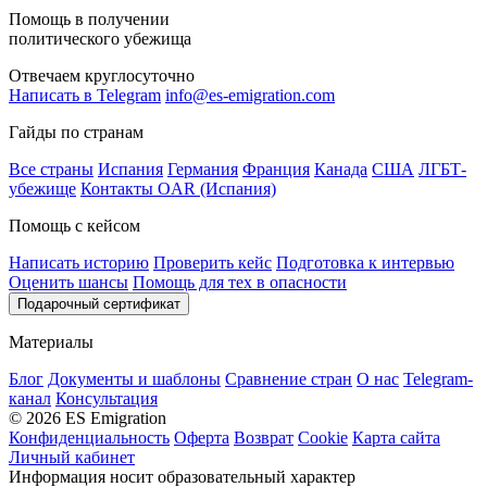
Помощь в получении
политического убежища
Отвечаем круглосуточно
Написать в Telegram
info@es-emigration.com
Гайды по странам
Все страны
Испания
Германия
Франция
Канада
США
ЛГБТ-
убежище
Контакты OAR (Испания)
Помощь с кейсом
Написать историю
Проверить кейс
Подготовка к интервью
Оценить шансы
Помощь для тех в опасности
Подарочный сертификат
Материалы
Блог
Документы и шаблоны
Сравнение стран
О нас
Telegram-
канал
Консультация
© 2026 ES Emigration
Конфиденциальность
Оферта
Возврат
Cookie
Карта сайта
Личный кабинет
Информация носит образовательный характер