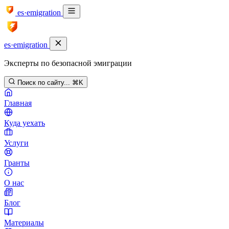
es·emigration
es·emigration
Эксперты по безопасной эмиграции
Поиск по сайту...
⌘K
Главная
Куда уехать
Услуги
Гранты
О нас
Блог
Материалы