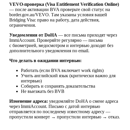
VEVO-проверка (Visa Entitlement Verification Online)
— после активации BVA проверьте свой статус на
border.gov.au/VEVO. Там указаны условия вашей
Bridging Visa: право на работу, дата действия,
ограничения.
Уведомления от DoHA
— все письма приходят через
ImmiAccount. Проверяйте регулярно — письма
с биометрией, медосмотром и интервью доходят без
дополнительного уведомления по email.
Что делать в ожидании интервью:
Работать (если BVA включает work rights)
Учить английский язык (критически важно для
интервью)
Собирать и сохранять доказательства
Не выезжать без BVB
Изменение адреса:
уведомляйте DoHA о смене адреса
через ImmiAccount. Письмо с датой интервью
отправляется по последнему известному адресу —
пропустили конверт → пропустили интервью → отказ.