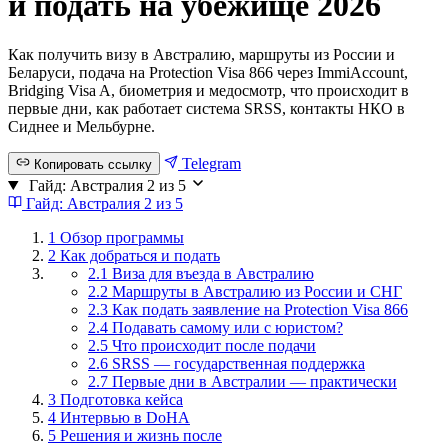
и подать на убежище 2026
Как получить визу в Австралию, маршруты из России и
Беларуси, подача на Protection Visa 866 через ImmiAccount,
Bridging Visa A, биометрия и медосмотр, что происходит в
первые дни, как работает система SRSS, контакты НКО в
Сиднее и Мельбурне.
Telegram
Копировать ссылку
Гайд: Австралия
2 из 5
Гайд: Австралия
2 из 5
1
Обзор программы
2
Как добраться и подать
2.1 Виза для въезда в Австралию
2.2 Маршруты в Австралию из России и СНГ
2.3 Как подать заявление на Protection Visa 866
2.4 Подавать самому или с юристом?
2.5 Что происходит после подачи
2.6 SRSS — государственная поддержка
2.7 Первые дни в Австралии — практически
3
Подготовка кейса
4
Интервью в DoHA
5
Решения и жизнь после