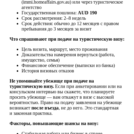
(immi.homeaffairs.gov.au) или через туристическое
агентство
Государственная пошлина:
AUD 190
Срок рассмотрения: 2–8 недель
Срок действия: обычно до 12 месяцев с правом
пребывания до 3 месяцев за визит
Что спрашивают при подаче на туристическую визу:
Цель визита, маршрут, место проживания
Доказательства намерения вернуться (работа,
имущество, семья)
Финансовое обеспечение (выписки из банка)
История визовых отказов
Не упоминайте убежище при подаче на
туристическую визу.
Если при анкетировании или на
консульском интервью вы скажете, что планируете
просить убежище — вам откажут в визе с высокой
вероятностью. Право на подачу заявления на убежище
возникает
после въезда
, не до него. Это стандартная
и законная практика.
Факторы, повышающие шансы на визу:
Стабильная работа или бизнес в стране