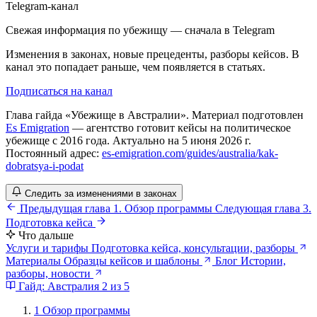
Telegram-канал
Свежая информация по убежищу — сначала в Telegram
Изменения в законах, новые прецеденты, разборы кейсов. В
канал это попадает раньше, чем появляется в статьях.
Подписаться на канал
Глава гайда «Убежище в Австралии». Материал подготовлен
Es Emigration
— агентство готовит кейсы на политическое
убежище с 2016 года. Актуально на 5 июня 2026 г.
Постоянный адрес:
es-emigration.com/guides/australia/kak-
dobratsya-i-podat
Следить за изменениями в законах
Предыдущая глава
1. Обзор программы
Следующая глава
3.
Подготовка кейса
Что дальше
Услуги и тарифы
Подготовка кейса, консультации, разборы
Материалы
Образцы кейсов и шаблоны
Блог
Истории,
разборы, новости
Гайд: Австралия
2 из 5
1
Обзор программы