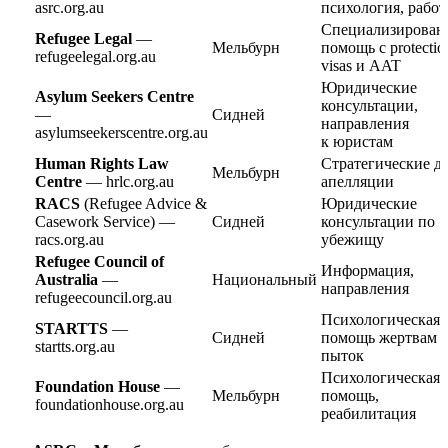
asrc.org.au
психология, работ
Специализирован
Refugee Legal
—
Мельбурн
помощь с protectio
refugeelegal.org.au
visas и AAT
Юридические
Asylum Seekers Centre
консультации,
—
Сидней
направления
asylumseekerscentre.org.au
к юристам
Human Rights Law
Стратегические де
Мельбурн
Centre
— hrlc.org.au
апелляции
RACS
(Refugee Advice &
Юридические
Casework Service) —
Сидней
консультации по
racs.org.au
убежищу
Refugee Council of
Информация,
Australia
—
Национальный
направления
refugeecouncil.org.au
Психологическая
STARTTS
—
Сидней
помощь жертвам
startts.org.au
пыток
Психологическая
Foundation House
—
Мельбурн
помощь,
foundationhouse.org.au
реабилитация