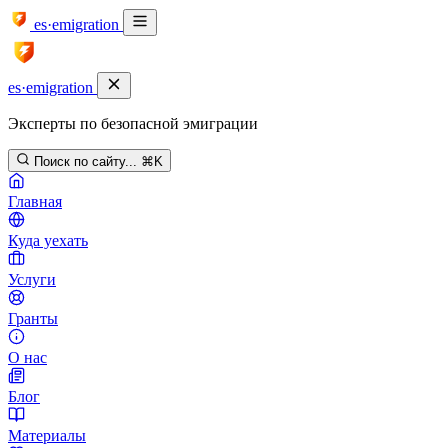
es·emigration
es·emigration
Эксперты по безопасной эмиграции
Поиск по сайту...
⌘K
Главная
Куда уехать
Услуги
Гранты
О нас
Блог
Материалы