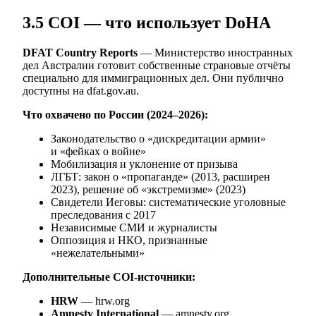
3.5 COI — что использует DoHA
DFAT Country Reports
— Министерство иностранных
дел Австралии готовит собственные страновые отчёты
специально для иммиграционных дел. Они публично
доступны на dfat.gov.au.
Что охвачено по России (2024–2026):
Законодательство о «дискредитации армии»
и «фейках о войне»
Мобилизация и уклонение от призыва
ЛГБТ: закон о «пропаганде» (2013, расширен
2023), решение об «экстремизме» (2023)
Свидетели Иеговы: систематические уголовные
преследования с 2017
Независимые СМИ и журналисты
Оппозиция и НКО, признанные
«нежелательными»
Дополнительные COI-источники:
HRW
— hrw.org
Amnesty International
— amnesty.org