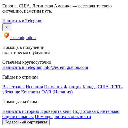
Европа, США, Латинская Америка — расскажите свою
ситуацию, наметим путь.
Написать в Telegram
es·emigration
Помощь в получении
политического убежища
Отвечаем круглосуточно
Написать в Telegram
info@es-emigration.com
Гайды по странам
Все страны
Испания
Германия
Франция
Канада
США
ЛГБТ-
убежище
Контакты OAR (Испания)
Помощь с кейсом
Написать историю
Проверить кейс
Подготовка к интервью
Оценить шансы
Помощь для тех в опасности
Подарочный сертификат