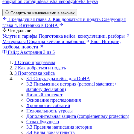
emigration.com/guides/australia/podgotovka-keysa
Следить за изменениями в законах
Предыдущая глава
2. Как добраться и подать
Следующая
глава
4. Интервью в DoHA
Что дальше
Услуги и тарифы
Подготовка кейса, консультации, разборы
Материалы
Образцы кейсов и шаблоны
Блог
Истории,
разборы, новости
Гайд: Австралия
3 из 5
1
Обзор программы
2
Как добраться и подать
3
Подготовка кейса
3.1 Структура кейса для DoHA
3.2 Письменная история (personal statement /
statutory declaration)
Личный контекст
Основание преследования
Хронология событий
Нелокальность угрозы
Дополнительная защита (complementary protection)
Страх будущего
3.3 Правила написания истории
3.4 Виды доказательств