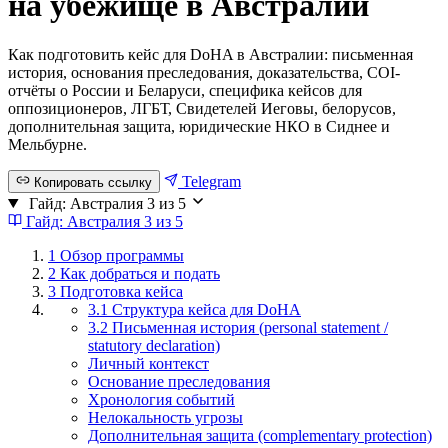
на убежище в Австралии
Как подготовить кейс для DoHA в Австралии: письменная
история, основания преследования, доказательства, COI-
отчёты о России и Беларуси, специфика кейсов для
оппозиционеров, ЛГБТ, Свидетелей Иеговы, белорусов,
дополнительная защита, юридические НКО в Сиднее и
Мельбурне.
Telegram
Копировать ссылку
Гайд: Австралия
3 из 5
Гайд: Австралия
3 из 5
1
Обзор программы
2
Как добраться и подать
3
Подготовка кейса
3.1 Структура кейса для DoHA
3.2 Письменная история (personal statement /
statutory declaration)
Личный контекст
Основание преследования
Хронология событий
Нелокальность угрозы
Дополнительная защита (complementary protection)