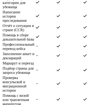
категории для
убежища
Написание
истории
преследования
Отчёт о ситуации в
стране (CCR)
Помощь в сборе
доказательной базы
Профессиональный
перевод кейса
Заполнение анкет и
деклараций
Маршрут и переезд
Подбор страны для
запроса убежища
Проверка
консульской и
миграционной
истории
Помощь с визой
или транзитным
маршрутом