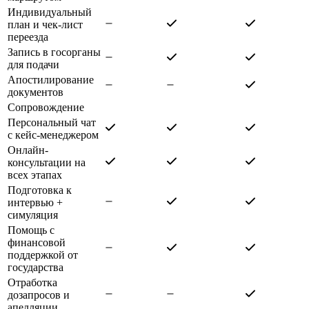
Индивидуальный
план и чек-лист
переезда
Запись в госорганы
для подачи
Апостилирование
документов
Сопровождение
Персональный чат
с кейс-менеджером
Онлайн-
консультации на
всех этапах
Подготовка к
интервью +
симуляция
Помощь с
финансовой
поддержкой от
государства
Отработка
дозапросов и
апелляции