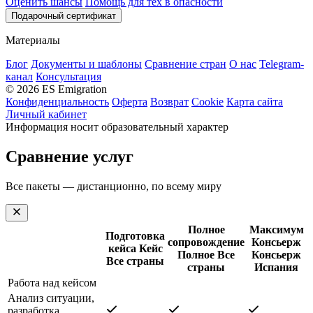
Оценить шансы
Помощь для тех в опасности
Подарочный сертификат
Материалы
Блог
Документы и шаблоны
Сравнение стран
О нас
Telegram-
канал
Консультация
© 2026 ES Emigration
Конфиденциальность
Оферта
Возврат
Cookie
Карта сайта
Личный кабинет
Информация носит образовательный характер
Сравнение услуг
Все пакеты — дистанционно, по всему миру
Полное
Максимум
Подготовка
сопровождение
Консьерж
кейса
Кейс
Полное
Все
Консьерж
Все страны
страны
Испания
Работа над кейсом
Анализ ситуации,
разработка