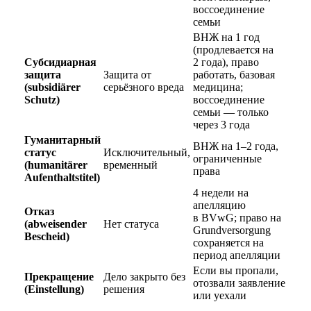
воссоединение
семьи
ВНЖ на 1 год
(продлевается на
Субсидиарная
2 года), право
защита
Защита от
работать, базовая
(subsidiärer
серьёзного вреда
медицина;
Schutz)
воссоединение
семьи — только
через 3 года
Гуманитарный
ВНЖ на 1–2 года,
статус
Исключительный,
ограниченные
(humanitärer
временный
права
Aufenthaltstitel)
4 недели на
апелляцию
Отказ
в BVwG; право на
(abweisender
Нет статуса
Grundversorgung
Bescheid)
сохраняется на
период апелляции
Если вы пропали,
Прекращение
Дело закрыто без
отозвали заявление
(Einstellung)
решения
или уехали