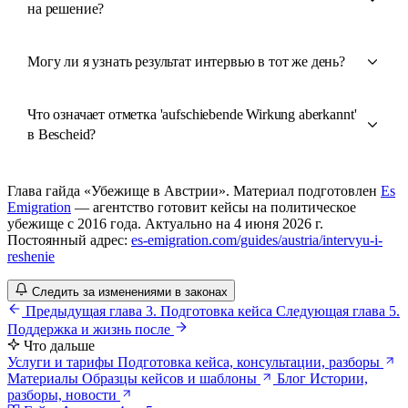
на решение?
Могу ли я узнать результат интервью в тот же день?
Что означает отметка 'aufschiebende Wirkung aberkannt'
в Bescheid?
Глава гайда «Убежище в Австрии». Материал подготовлен
Es
Emigration
— агентство готовит кейсы на политическое
убежище с 2016 года. Актуально на 4 июня 2026 г.
Постоянный адрес:
es-emigration.com/guides/austria/intervyu-i-
reshenie
Следить за изменениями в законах
Предыдущая глава
3. Подготовка кейса
Следующая глава
5.
Поддержка и жизнь после
Что дальше
Услуги и тарифы
Подготовка кейса, консультации, разборы
Материалы
Образцы кейсов и шаблоны
Блог
Истории,
разборы, новости