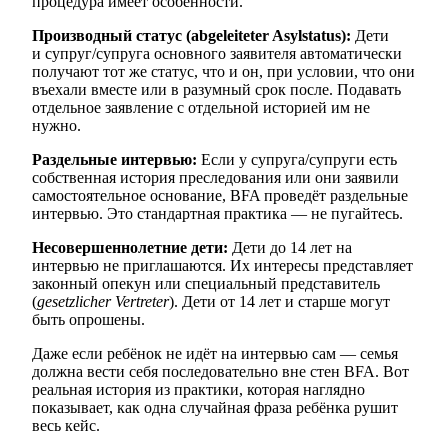
процедура имеет особенности.
Производный статус (abgeleiteter Asylstatus):
Дети
и супруг/супруга основного заявителя автоматически
получают тот же статус, что и он, при условии, что они
въехали вместе или в разумный срок после. Подавать
отдельное заявление с отдельной историей им не
нужно.
Раздельные интервью:
Если у супруга/супруги есть
собственная история преследования или они заявили
самостоятельное основание, BFA проведёт раздельные
интервью. Это стандартная практика — не пугайтесь.
Несовершеннолетние дети:
Дети до 14 лет на
интервью не приглашаются. Их интересы представляет
законный опекун или специальный представитель
(
gesetzlicher Vertreter
). Дети от 14 лет и старше могут
быть опрошены.
Даже если ребёнок не идёт на интервью сам — семья
должна вести себя последовательно вне стен BFA. Вот
реальная история из практики, которая наглядно
показывает, как одна случайная фраза ребёнка рушит
весь кейс.