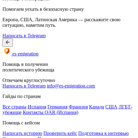
Помогаем уехать в безопасную страну
Европа, США, Латинская Америка — расскажите свою
ситуацию, наметим путь.
Написать в Telegram
es·emigration
Помощь в получении
политического убежища
Отвечаем круглосуточно
Написать в Telegram
info@es-emigration.com
Гайды по странам
Все страны
Испания
Германия
Франция
Канада
США
ЛГБТ-
убежище
Контакты OAR (Испания)
Помощь с кейсом
Написать историю
Проверить кейс
Подготовка к интервью