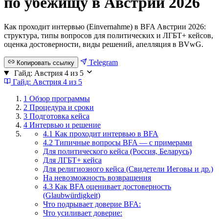
по убежищу в Австрии 2026
Как проходит интервью (Einvernahme) в BFA Австрии 2026:
структура, типы вопросов для политических и ЛГБТ+ кейсов,
оценка достоверности, виды решений, апелляция в BVwG.
Telegram
Копировать ссылку
Гайд: Австрия
4 из 5
Гайд: Австрия
4 из 5
1
Обзор программы
2
Процедура и сроки
3
Подготовка кейса
4
Интервью и решение
4.1 Как проходит интервью в BFA
4.2 Типичные вопросы BFA — с примерами
Для политического кейса (Россия, Беларусь)
Для ЛГБТ+ кейса
Для религиозного кейса (Свидетели Иеговы и др.)
На невозможность возвращения
4.3 Как BFA оценивает достоверность
(Glaubwürdigkeit)
Что подрывает доверие BFA:
Что усиливает доверие: