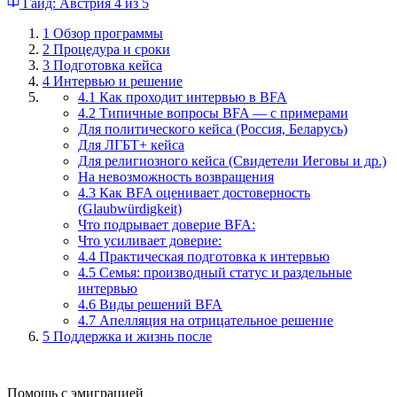
Гайд: Австрия
4 из 5
1
Обзор программы
2
Процедура и сроки
3
Подготовка кейса
4
Интервью и решение
4.1 Как проходит интервью в BFA
4.2 Типичные вопросы BFA — с примерами
Для политического кейса (Россия, Беларусь)
Для ЛГБТ+ кейса
Для религиозного кейса (Свидетели Иеговы и др.)
На невозможность возвращения
4.3 Как BFA оценивает достоверность
(Glaubwürdigkeit)
Что подрывает доверие BFA:
Что усиливает доверие:
4.4 Практическая подготовка к интервью
4.5 Семья: производный статус и раздельные
интервью
4.6 Виды решений BFA
4.7 Апелляция на отрицательное решение
5
Поддержка и жизнь после
Помощь с эмиграцией