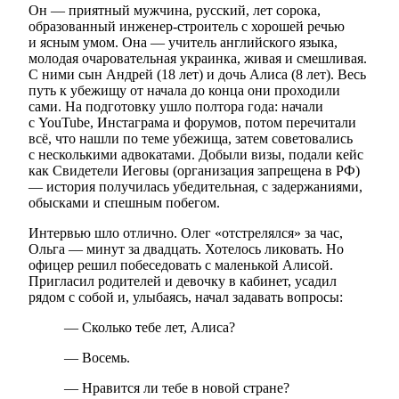
Он — приятный мужчина, русский, лет сорока,
образованный инженер-строитель с хорошей речью
и ясным умом. Она — учитель английского языка,
молодая очаровательная украинка, живая и смешливая.
С ними сын Андрей (18 лет) и дочь Алиса (8 лет). Весь
путь к убежищу от начала до конца они проходили
сами. На подготовку ушло полтора года: начали
с YouTube, Инстаграма и форумов, потом перечитали
всё, что нашли по теме убежища, затем советовались
с несколькими адвокатами. Добыли визы, подали кейс
как Свидетели Иеговы (организация запрещена в РФ)
— история получилась убедительная, с задержаниями,
обысками и спешным побегом.
Интервью шло отлично. Олег «отстрелялся» за час,
Ольга — минут за двадцать. Хотелось ликовать. Но
офицер решил побеседовать с маленькой Алисой.
Пригласил родителей и девочку в кабинет, усадил
рядом с собой и, улыбаясь, начал задавать вопросы:
— Сколько тебе лет, Алиса?
— Восемь.
— Нравится ли тебе в новой стране?