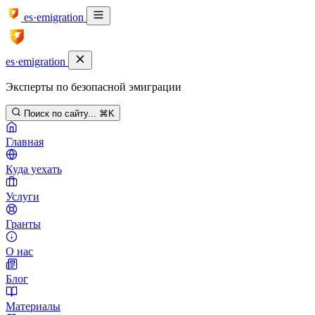
es·emigration
es·emigration
Эксперты по безопасной эмиграции
Поиск по сайту...
⌘K
Главная
Куда уехать
Услуги
Гранты
О нас
Блог
Материалы