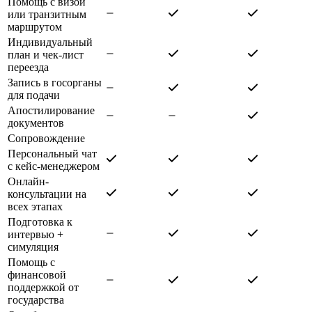
Помощь с визой
или транзитным
маршрутом
Индивидуальный
план и чек-лист
переезда
Запись в госорганы
для подачи
Апостилирование
документов
Сопровождение
Персональный чат
с кейс-менеджером
Онлайн-
консультации на
всех этапах
Подготовка к
интервью +
симуляция
Помощь с
финансовой
поддержкой от
государства