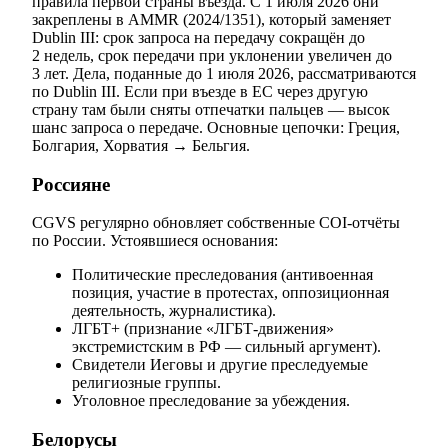
правила первой страны въезда. С 1 июля 2026 они
закреплены в AMMR (2024/1351), который заменяет
Dublin III: срок запроса на передачу сокращён до
2 недель, срок передачи при уклонении увеличен до
3 лет. Дела, поданные до 1 июля 2026, рассматриваются
по Dublin III. Если при въезде в ЕС через другую
страну там были сняты отпечатки пальцев — высок
шанс запроса о передаче. Основные цепочки: Греция,
Болгария, Хорватия → Бельгия.
Россияне
CGVS регулярно обновляет собственные COI-отчёты
по России. Устоявшиеся основания:
Политические преследования (антивоенная
позиция, участие в протестах, оппозиционная
деятельность, журналистика).
ЛГБТ+ (признание «ЛГБТ-движения»
экстремистским в РФ — сильный аргумент).
Свидетели Иеговы и другие преследуемые
религиозные группы.
Уголовное преследование за убеждения.
Белорусы