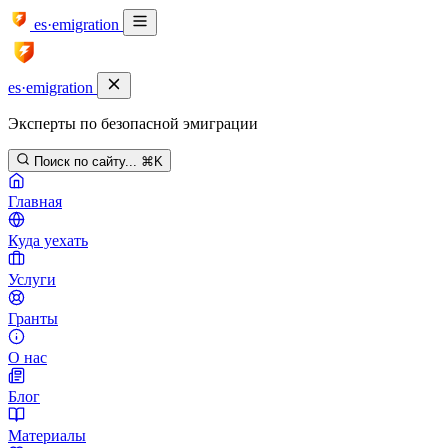
es·emigration
es·emigration
Эксперты по безопасной эмиграции
Поиск по сайту...
⌘K
Главная
Куда уехать
Услуги
Гранты
О нас
Блог
Материалы