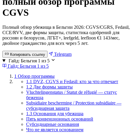
полный обзор программы
CGVS
Полный обзор убежища в Бельгии 2026: CGVS/CGRS, Fedasil,
CCE/RVV, две формы защиты, статистика одобрений для
россиян и белорусов, ЛГБТ+, leefgeld, leefloon €1 143/мес,
двойное гражданство для всех через 5 лет.
Telegram
Копировать ссылку
Гайд: Бельгия
1 из 5
Гайд: Бельгия
1 из 5
1
Обзор программы
1.1 DVZ, CGVS и Fedasil: кто за что отвечает
1.2 Две формы защиты
Vluchtelingenstatus / Statut de réfugié — статус
беженца
Subsidiaire bescherming / Protection subsidiaire —
субсидиарная защита
1.3 Основания для убежища
Пять конвенционных оснований
Субсидиарные основания
Что не является основанием