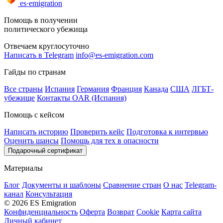
es·emigration
Помощь в получении
политического убежища
Отвечаем круглосуточно
Написать в Telegram
info@es-emigration.com
Гайды по странам
Все страны
Испания
Германия
Франция
Канада
США
ЛГБТ-
убежище
Контакты OAR (Испания)
Помощь с кейсом
Написать историю
Проверить кейс
Подготовка к интервью
Оценить шансы
Помощь для тех в опасности
Подарочный сертификат
Материалы
Блог
Документы и шаблоны
Сравнение стран
О нас
Telegram-
канал
Консультация
© 2026 ES Emigration
Конфиденциальность
Оферта
Возврат
Cookie
Карта сайта
Личный кабинет