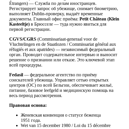
Étrangers) — Служба по делам иностранцев.
Регистрирует запрос об убежище, снимает биометрию,
выполняет Dublin-проверку, выдаёт временные
документы. Главный офис приёма:
Petit Château (Klein
Kasteeltje)
в Брюсселе — туда нужно явиться для
первой регистрации.
CGVS/CGRS
(Commissariaat-generaal voor de
Vluchtelingen en de Staatlozen / Commissariat général aux
réfugiés et aux apatrides) — независимый федеральный
орган. Проводит содержательное интервью и выносит
решение о признании или отказе. Это ключевой этап
всей процедуры.
Fedasil
— федеральное агентство по приёму
соискателей убежища. Управляет сетью открытых
центров (OC) по всей Бельгии, обеспечивает жильё,
питание, базовое leefgeld и медицинскую помощь на
весь период рассмотрения.
Правовая основа:
Женевская конвенция о статусе беженца
1951 года.
Wet van 15 december 1980 / Loi du 15 décembre