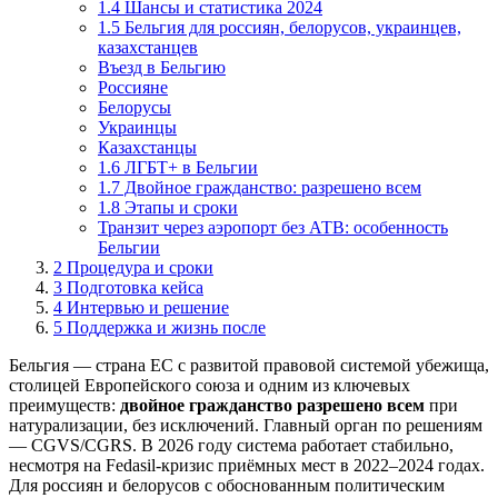
1.4 Шансы и статистика 2024
1.5 Бельгия для россиян, белорусов, украинцев,
казахстанцев
Въезд в Бельгию
Россияне
Белорусы
Украинцы
Казахстанцы
1.6 ЛГБТ+ в Бельгии
1.7 Двойное гражданство: разрешено всем
1.8 Этапы и сроки
Транзит через аэропорт без АТВ: особенность
Бельгии
2
Процедура и сроки
3
Подготовка кейса
4
Интервью и решение
5
Поддержка и жизнь после
Бельгия — страна ЕС с развитой правовой системой убежища,
столицей Европейского союза и одним из ключевых
преимуществ:
двойное гражданство разрешено всем
при
натурализации, без исключений. Главный орган по решениям
— CGVS/CGRS. В 2026 году система работает стабильно,
несмотря на Fedasil-кризис приёмных мест в 2022–2024 годах.
Для россиян и белорусов с обоснованным политическим