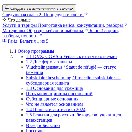
Следить за изменениями в законах
Следующая глава
2. Процедура и сроки
Что дальше
Услуги и тарифы
Подготовка кейса, консультации, разборы
Материалы
Образцы кейсов и шаблоны
Блог
Истории,
разборы, новости
Гайд: Бельгия
1 из 5
1
Обзор программы
1.1 DVZ, CGVS и Fedasil: кто за что отвечает
1.2 Две формы защиты
Vluchtelingenstatus / Statut de réfugié — статус
беженца
Subsidiaire bescherming / Protection subsidiaire —
субсидиарная защита
1.3 Основания для убежища
Пять конвенционных оснований
Субсидиарные основания
Что не является основанием
1.4 Шансы и статистика 2024
1.5 Бельгия для россиян, белорусов, украинцев,
казахстанцев
Въезд в Бельгию
Россияне