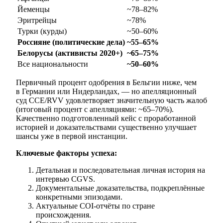
Йеменцы
~78–82%
Эритрейцы
~78%
Турки (курды)
~50–60%
Россияне (политические дела)
~55–65%
Белорусы (активисты 2020+)
~65–75%
Все национальности
~50–60%
Первичный процент одобрения в Бельгии ниже, чем
в Германии или Нидерландах, — но апелляционный
суд CCE/RVV удовлетворяет значительную часть жалоб
(итоговый процент с апелляциями: ~65–70%).
Качественно подготовленный кейс с проработанной
историей и доказательствами существенно улучшает
шансы уже в первой инстанции.
Ключевые факторы успеха:
Детальная и последовательная личная история на
интервью CGVS.
Документальные доказательства, подкреплённые
конкретными эпизодами.
Актуальные COI-отчёты по стране
происхождения.