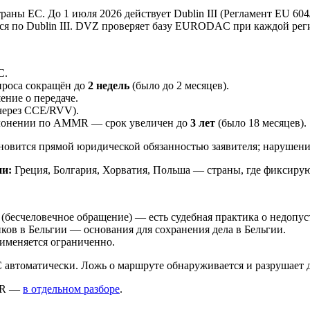
аны ЕС. До 1 июля 2026 действует Dublin III (Регламент EU 604
тся по Dublin III. DVZ проверяет базу EURODAC при каждой рег
С.
проса сокращён до
2 недель
(было до 2 месяцев).
ние о передаче.
 через CCE/RVV).
уклонении по AMMR — срок увеличен до
3 лет
(было 18 месяцев).
новится прямой юридической обязанностью заявителя; нарушени
ии:
Греция, Болгария, Хорватия, Польша — страны, где фиксирую
 (бесчеловечное обращение) — есть судебная практика о недопус
ов в Бельгии — основания для сохранения дела в Бельгии.
именяется ограниченно.
оматически. Ложь о маршруте обнаруживается и разрушает дове
MMR —
в отдельном разборе
.