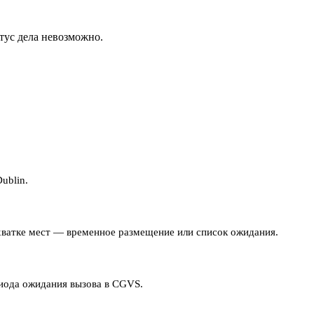
тус дела невозможно.
ublin.
нехватке мест — временное размещение или список ожидания.
риода ожидания вызова в CGVS.