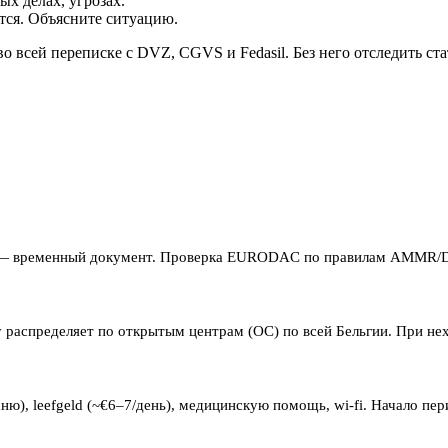
х делах, угрозах.
тся. Объясните ситуацию.
 всей переписке с DVZ, CGVS и Fedasil. Без него отследить ста
 — временный документ. Проверка EURODAC по правилам AMMR/D
ему распределяет по открытым центрам (OC) по всей Бельгии. При 
ю), leefgeld (~€6–7/день), медицинскую помощь, wi-fi. Начало пе