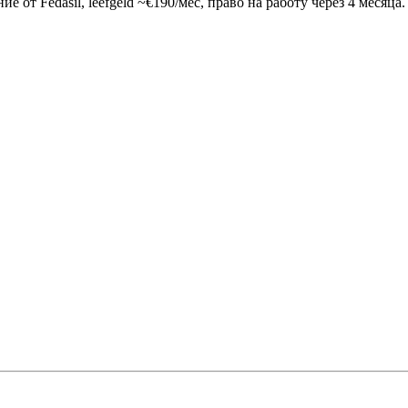
е от Fedasil, leefgeld ~€190/мес, право на работу через 4 месяц