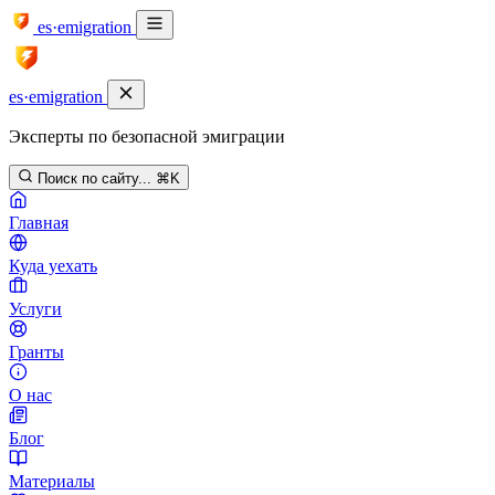
es·emigration
es·emigration
Эксперты по безопасной эмиграции
Поиск по сайту...
⌘K
Главная
Куда уехать
Услуги
Гранты
О нас
Блог
Материалы