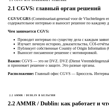
2.1 CGVS: КТО ПРИНИМАЕТ РЕШЕНИЕ
2.1 CGVS: главный орган решений
CGVS/CGRS
(Commissariaat-generaal voor de Vluchtelingen 
содержательное интервью и выносит решение по каждому д
Чем занимается CGVS:
Проводит интервью по существу дела с каждым заяви
Изучает личную историю, доказательства, COI-отчёты
Публикует собственные Country of Origin Information (
Выносит письменное решение с мотивировкой.
Важно:
CGVS — это не DVZ. DVZ (Dienst Vreemdelingenza
и принимает решение о защите. Это разные органы.
Расположение:
Главный офис CGVS — Брюссель. Интервью
2.2 AMMR / DUBLIN В БЕЛЬГИИ
2.2 AMMR / Dublin: как работает и чт