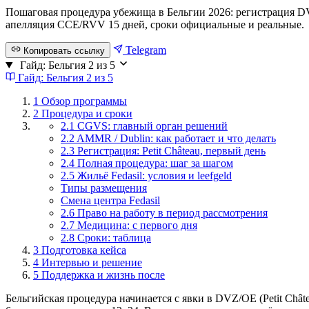
Пошаговая процедура убежища в Бельгии 2026: регистрация DVZ 
апелляция CCE/RVV 15 дней, сроки официальные и реальные.
Telegram
Копировать ссылку
Гайд: Бельгия
2 из 5
Гайд: Бельгия
2 из 5
1
Обзор программы
2
Процедура и сроки
2.1 CGVS: главный орган решений
2.2 AMMR / Dublin: как работает и что делать
2.3 Регистрация: Petit Château, первый день
2.4 Полная процедура: шаг за шагом
2.5 Жильё Fedasil: условия и leefgeld
Типы размещения
Смена центра Fedasil
2.6 Право на работу в период рассмотрения
2.7 Медицина: с первого дня
2.8 Сроки: таблица
3
Подготовка кейса
4
Интервью и решение
5
Поддержка и жизнь после
Бельгийская процедура начинается с явки в DVZ/OE (Petit Chât