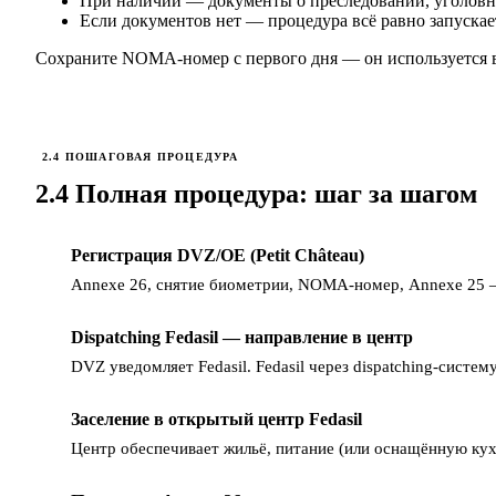
При наличии — документы о преследовании, уголовны
Если документов нет — процедура всё равно запускае
Сохраните NOMA-номер с первого дня — он используется во
2.4 ПОШАГОВАЯ ПРОЦЕДУРА
2.4 Полная процедура: шаг за шагом
Регистрация DVZ/OE (Petit Château)
1
Annexe 26, снятие биометрии, NOMA-номер, Annexe 25
Dispatching Fedasil — направление в центр
2
DVZ уведомляет Fedasil. Fedasil через dispatching-сист
Заселение в открытый центр Fedasil
3
Центр обеспечивает жильё, питание (или оснащённую кухн