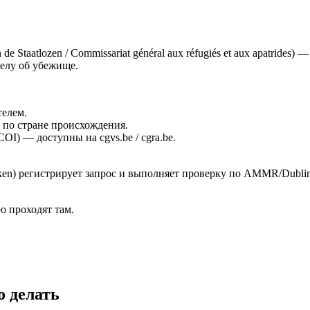
en de Staatlozen / Commissariat général aux réfugiés et aux apatri
елу об убежище.
телем.
 по стране происхождения.
COI) — доступны на cgvs.be / cgra.be.
ken) регистрирует запрос и выполняет проверку по AMMR/Dubl
 проходят там.
о делать