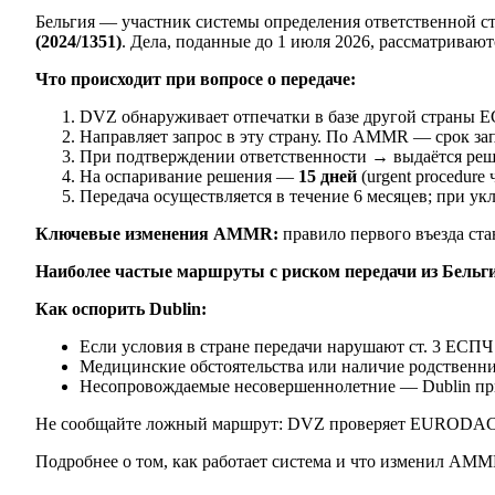
Бельгия — участник системы определения ответственной стр
(2024/1351)
. Дела, поданные до 1 июля 2026, рассматриваю
Что происходит при вопросе о передаче:
DVZ обнаруживает отпечатки в базе другой страны Е
Направляет запрос в эту страну. По AMMR — срок за
При подтверждении ответственности → выдаётся реше
На оспаривание решения —
15 дней
(urgent procedure
Передача осуществляется в течение 6 месяцев; при 
Ключевые изменения AMMR:
правило первого въезда ста
Наиболее частые маршруты с риском передачи из Бельг
Как оспорить Dublin:
Если условия в стране передачи нарушают ст. 3 ЕСПЧ
Медицинские обстоятельства или наличие родственник
Несопровождаемые несовершеннолетние — Dublin пр
Не сообщайте ложный маршрут: DVZ проверяет EURODAC авт
Подробнее о том, как работает система и что изменил A