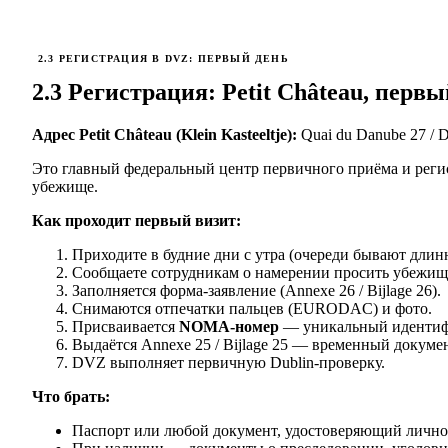
2.3 РЕГИСТРАЦИЯ В DVZ: ПЕРВЫЙ ДЕНЬ
2.3 Регистрация: Petit Château, первы
Адрес Petit Château (Klein Kasteeltje):
Quai du Danube 27 / D
Это главный федеральный центр первичного приёма и реги
убежище.
Как проходит первый визит:
Приходите в будние дни с утра (очереди бывают дли
Сообщаете сотрудникам о намерении просить убежищ
Заполняется форма-заявление (Annexe 26 / Bijlage 26).
Снимаются отпечатки пальцев (EURODAC) и фото.
Присваивается
NOMA-номер
— уникальный идентифи
Выдаётся Annexe 25 / Bijlage 25 — временный докумен
DVZ выполняет первичную Dublin-проверку.
Что брать:
Паспорт или любой документ, удостоверяющий лично