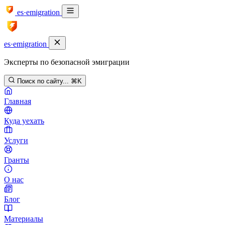
es·emigration
es·emigration
Эксперты по безопасной эмиграции
Поиск по сайту...
⌘K
Главная
Куда уехать
Услуги
Гранты
О нас
Блог
Материалы