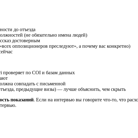
ости до отъезда
должностей (не обязательно имена людей)
ассказ достоверным
«всех оппозиционеров преследуют», а почему вас конкретно)
сейчас
i проверяет по COI и базам данных
нают
должна совпадать с письменной
отъезда, предыдущие визы) — лучше объяснить, чем скрыть
ость показаний
. Если на интервью вы говорите что-то, что рас
нтервью.