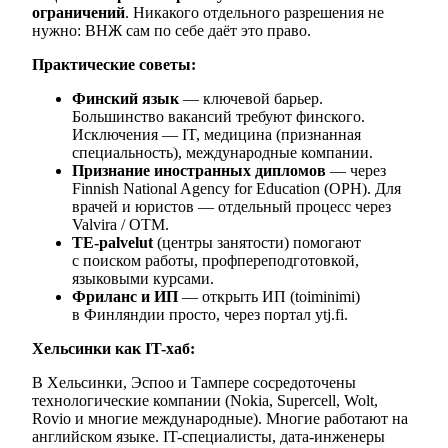
ограничений
. Никакого отдельного разрешения не
нужно: ВНЖ сам по себе даёт это право.
Практические советы:
Финский язык
— ключевой барьер.
Большинство вакансий требуют финского.
Исключения — IT, медицина (признанная
специальность), международные компании.
Признание иностранных дипломов
— через
Finnish National Agency for Education (OPH). Для
врачей и юристов — отдельный процесс через
Valvira / OTM.
TE-palvelut
(центры занятости) помогают
с поиском работы, профпереподготовкой,
языковыми курсами.
Фриланс и ИП
— открыть ИП (toiminimi)
в Финляндии просто, через портал ytj.fi.
Хельсинки как IT-хаб:
В Хельсинки, Эспоо и Тампере сосредоточены
технологические компании (Nokia, Supercell, Wolt,
Rovio и многие международные). Многие работают на
английском языке. IT-специалисты, дата-инженеры