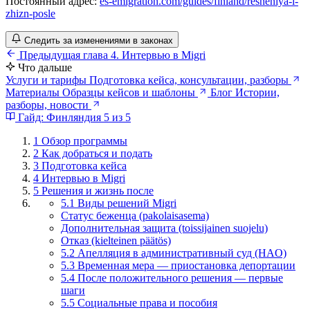
Постоянный адрес:
es-emigration.com/guides/finland/resheniya-i-
zhizn-posle
Следить за изменениями в законах
Предыдущая глава
4. Интервью в Migri
Что дальше
Услуги и тарифы
Подготовка кейса, консультации, разборы
Материалы
Образцы кейсов и шаблоны
Блог
Истории,
разборы, новости
Гайд: Финляндия
5 из 5
1
Обзор программы
2
Как добраться и подать
3
Подготовка кейса
4
Интервью в Migri
5
Решения и жизнь после
5.1 Виды решений Migri
Статус беженца (pakolaisasema)
Дополнительная защита (toissijainen suojelu)
Отказ (kielteinen päätös)
5.2 Апелляция в административный суд (HAO)
5.3 Временная мера — приостановка депортации
5.4 После положительного решения — первые
шаги
5.5 Социальные права и пособия