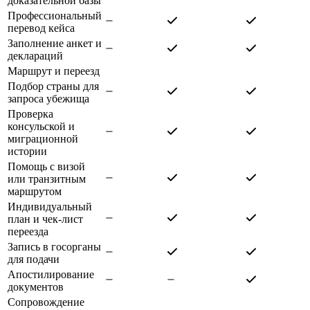
доказательной базы
Профессиональный
перевод кейса
Заполнение анкет и
деклараций
Маршрут и переезд
Подбор страны для
запроса убежища
Проверка
консульской и
миграционной
истории
Помощь с визой
или транзитным
маршрутом
Индивидуальный
план и чек-лист
переезда
Запись в госорганы
для подачи
Апостилирование
документов
Сопровождение