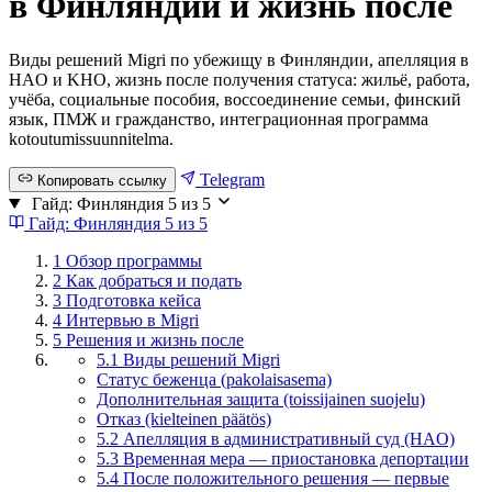
в Финляндии и жизнь после
Виды решений Migri по убежищу в Финляндии, апелляция в
HAO и KHO, жизнь после получения статуса: жильё, работа,
учёба, социальные пособия, воссоединение семьи, финский
язык, ПМЖ и гражданство, интеграционная программа
kotoutumissuunnitelma.
Telegram
Копировать ссылку
Гайд: Финляндия
5 из 5
Гайд: Финляндия
5 из 5
1
Обзор программы
2
Как добраться и подать
3
Подготовка кейса
4
Интервью в Migri
5
Решения и жизнь после
5.1 Виды решений Migri
Статус беженца (pakolaisasema)
Дополнительная защита (toissijainen suojelu)
Отказ (kielteinen päätös)
5.2 Апелляция в административный суд (HAO)
5.3 Временная мера — приостановка депортации
5.4 После положительного решения — первые