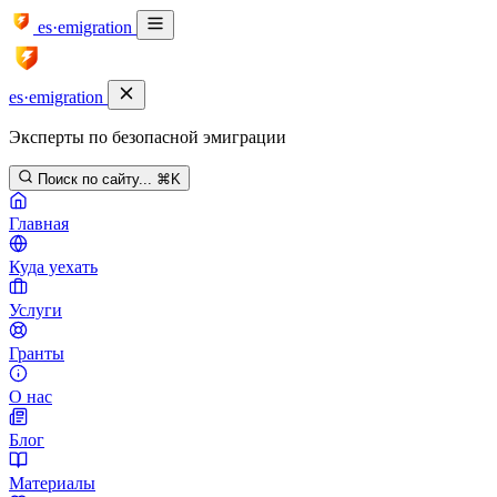
es·emigration
es·emigration
Эксперты по безопасной эмиграции
Поиск по сайту...
⌘K
Главная
Куда уехать
Услуги
Гранты
О нас
Блог
Материалы