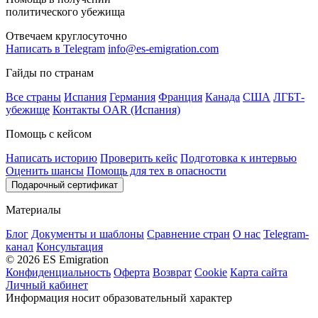
политического убежища
Отвечаем круглосуточно
Написать в Telegram
info@es-emigration.com
Гайды по странам
Все страны
Испания
Германия
Франция
Канада
США
ЛГБТ-
убежище
Контакты OAR (Испания)
Помощь с кейсом
Написать историю
Проверить кейс
Подготовка к интервью
Оценить шансы
Помощь для тех в опасности
Подарочный сертификат
Материалы
Блог
Документы и шаблоны
Сравнение стран
О нас
Telegram-
канал
Консультация
© 2026 ES Emigration
Конфиденциальность
Оферта
Возврат
Cookie
Карта сайта
Личный кабинет
Информация носит образовательный характер