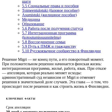
шаги
5.5 Социальные права и пособия
Toimeentulotuki (базовое пособие)
Asumistuki (жилищное пособие)
Медицина
Образование
5.6 Работа после получения статуса
5.7 Интеграционная программа
(kotoutumissuunnitelma)
5.8 Воссоединение семьи
5.9 Путь к ПМЖ и гражданству
5.10 Русскоязычное сообщество в Финляндии
Решение Migri — не конец пути, а его поворотный момент.
При положительном решении начинается финская жизнь:
интеграционная программа, жильё, работа, язык. При отказе
— апелляция, которая реально меняет исходы:
административный суд независим от Migri и отменяет
решения в значительной доле случаев. Эта глава — о том, что
происходит после решения и как строить жизнь в Финляндии.
КЛЮЧЕВЫЕ ФАКТЫ
Срок апелляции
30 дней с момента получения отказа