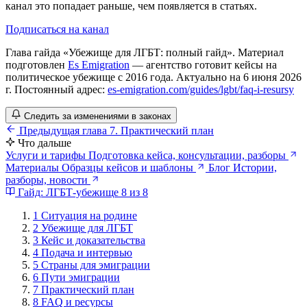
канал это попадает раньше, чем появляется в статьях.
Подписаться на канал
Глава гайда «Убежище для ЛГБТ: полный гайд». Материал
подготовлен
Es Emigration
— агентство готовит кейсы на
политическое убежище с 2016 года. Актуально на 6 июня 2026
г. Постоянный адрес:
es-emigration.com/guides/lgbt/faq-i-resursy
Следить за изменениями в законах
Предыдущая глава
7. Практический план
Что дальше
Услуги и тарифы
Подготовка кейса, консультации, разборы
Материалы
Образцы кейсов и шаблоны
Блог
Истории,
разборы, новости
Гайд: ЛГБТ-убежище
8 из 8
1
Ситуация на родине
2
Убежище для ЛГБТ
3
Кейс и доказательства
4
Подача и интервью
5
Страны для эмиграции
6
Пути эмиграции
7
Практический план
8
FAQ и ресурсы