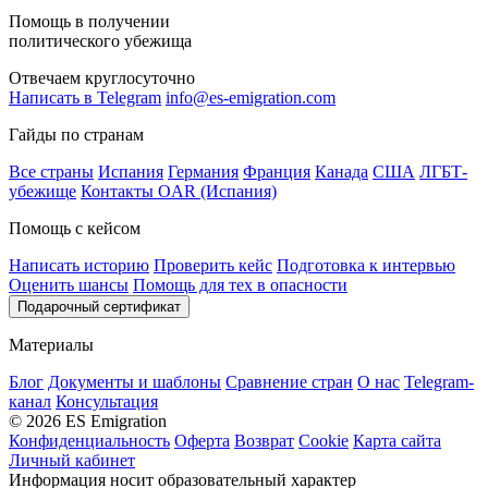
Помощь в получении
политического убежища
Отвечаем круглосуточно
Написать в Telegram
info@es-emigration.com
Гайды по странам
Все страны
Испания
Германия
Франция
Канада
США
ЛГБТ-
убежище
Контакты OAR (Испания)
Помощь с кейсом
Написать историю
Проверить кейс
Подготовка к интервью
Оценить шансы
Помощь для тех в опасности
Подарочный сертификат
Материалы
Блог
Документы и шаблоны
Сравнение стран
О нас
Telegram-
канал
Консультация
© 2026 ES Emigration
Конфиденциальность
Оферта
Возврат
Cookie
Карта сайта
Личный кабинет
Информация носит образовательный характер