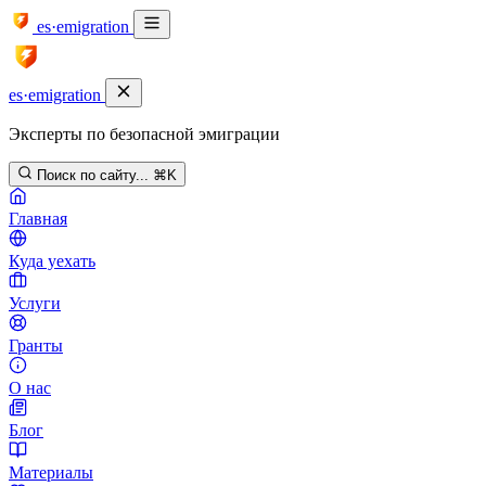
es·emigration
es·emigration
Эксперты по безопасной эмиграции
Поиск по сайту...
⌘K
Главная
Куда уехать
Услуги
Гранты
О нас
Блог
Материалы