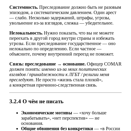
Системность.
Преследование должно быть не разовым
эпизодом, а систематическим давлением. Один арест
— слабо. Несколько задержаний, штрафы, угрозы,
увольнение из-за взглядов, слежка — убедительнее.
Нелокальность.
Нужно показать, что вы не можете
переехать в другой город внутри страны и избежать
угрозы. Если преследование государственное — оно
нелокально по определению. Если частное —
объясните, почему внутренний переезд не поможет.
Связь: преследование → основание.
Офицер COMAR
должен понять:
именно из-за моих политических
взглядов / принадлежности к ЛГБТ / религии меня
преследуют
. Не просто «жизнь стала плохой»,
а конкретная причинно-следственная связь.
3.2.4 О чём не писать
Экономические мотивы
— «хочу больше
зарабатывать», «нет перспектив» — не
основания.
Общие обвинения без конкретики
— «в России