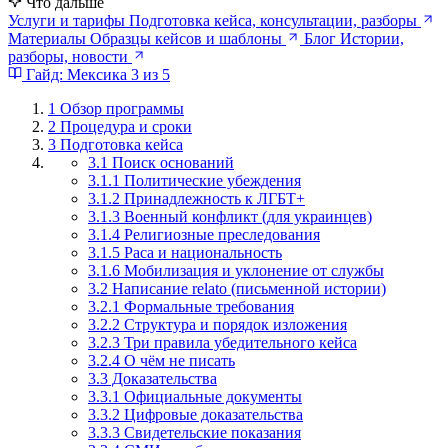
Что дальше
Услуги и тарифы
Подготовка кейса, консультации, разборы
Материалы
Образцы кейсов и шаблоны
Блог
Истории,
разборы, новости
Гайд: Мексика
3 из 5
1
Обзор программы
2
Процедура и сроки
3
Подготовка кейса
3.1 Поиск оснований
3.1.1 Политические убеждения
3.1.2 Принадлежность к ЛГБТ+
3.1.3 Военный конфликт (для украинцев)
3.1.4 Религиозные преследования
3.1.5 Раса и национальность
3.1.6 Мобилизация и уклонение от службы
3.2 Написание relato (письменной истории)
3.2.1 Формальные требования
3.2.2 Структура и порядок изложения
3.2.3 Три правила убедительного кейса
3.2.4 О чём не писать
3.3 Доказательства
3.3.1 Официальные документы
3.3.2 Цифровые доказательства
3.3.3 Свидетельские показания