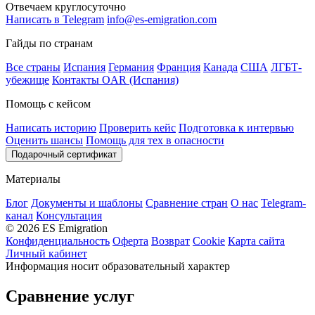
Отвечаем круглосуточно
Написать в Telegram
info@es-emigration.com
Гайды по странам
Все страны
Испания
Германия
Франция
Канада
США
ЛГБТ-
убежище
Контакты OAR (Испания)
Помощь с кейсом
Написать историю
Проверить кейс
Подготовка к интервью
Оценить шансы
Помощь для тех в опасности
Подарочный сертификат
Материалы
Блог
Документы и шаблоны
Сравнение стран
О нас
Telegram-
канал
Консультация
© 2026 ES Emigration
Конфиденциальность
Оферта
Возврат
Cookie
Карта сайта
Личный кабинет
Информация носит образовательный характер
Сравнение услуг