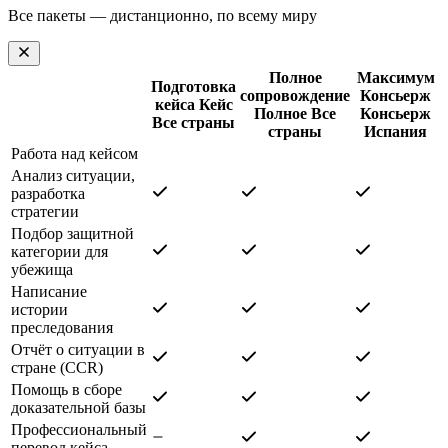
Все пакеты — дистанционно, по всему миру
Полное
Максимум
Подготовка
сопровождение
Консьерж
кейса
Кейс
Полное
Все
Консьерж
Все страны
страны
Испания
Работа над кейсом
Анализ ситуации,
разработка
стратегии
Подбор защитной
категории для
убежища
Написание
истории
преследования
Отчёт о ситуации в
стране (CCR)
Помощь в сборе
доказательной базы
Профессиональный
перевод кейса