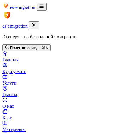
es·emigration
es·emigration
Эксперты по безопасной эмиграции
Поиск по сайту...
⌘K
Главная
Куда уехать
Услуги
Гранты
О нас
Блог
Материалы