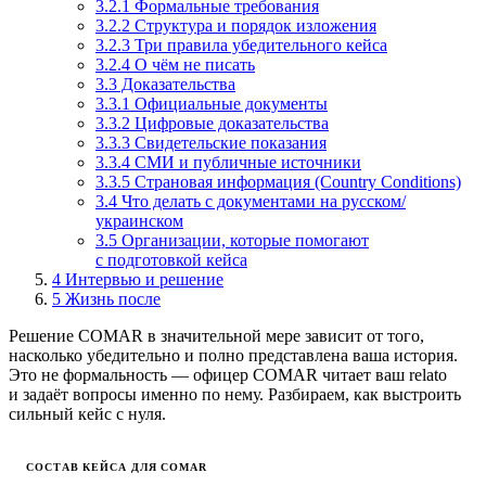
3.2.1 Формальные требования
3.2.2 Структура и порядок изложения
3.2.3 Три правила убедительного кейса
3.2.4 О чём не писать
3.3 Доказательства
3.3.1 Официальные документы
3.3.2 Цифровые доказательства
3.3.3 Свидетельские показания
3.3.4 СМИ и публичные источники
3.3.5 Страновая информация (Country Conditions)
3.4 Что делать с документами на русском/
украинском
3.5 Организации, которые помогают
с подготовкой кейса
4
Интервью и решение
5
Жизнь после
Решение COMAR в значительной мере зависит от того,
насколько убедительно и полно представлена ваша история.
Это не формальность — офицер COMAR читает ваш relato
и задаёт вопросы именно по нему. Разбираем, как выстроить
сильный кейс с нуля.
СОСТАВ КЕЙСА ДЛЯ COMAR