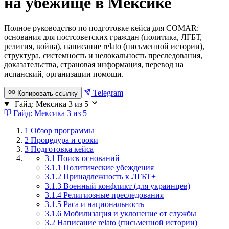
на убежище в Мексике
Полное руководство по подготовке кейса для COMAR:
основания для постсоветских граждан (политика, ЛГБТ,
религия, война), написание relato (письменной истории),
структура, системность и нелокальность преследования,
доказательства, страновая информация, перевод на
испанский, организации помощи.
Telegram
Копировать ссылку
Гайд: Мексика
3 из 5
Гайд: Мексика
3 из 5
1
Обзор программы
2
Процедура и сроки
3
Подготовка кейса
3.1 Поиск оснований
3.1.1 Политические убеждения
3.1.2 Принадлежность к ЛГБТ+
3.1.3 Военный конфликт (для украинцев)
3.1.4 Религиозные преследования
3.1.5 Раса и национальность
3.1.6 Мобилизация и уклонение от службы
3.2 Написание relato (письменной истории)