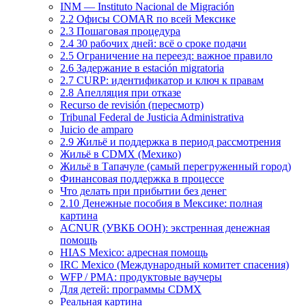
INM — Instituto Nacional de Migración
2.2 Офисы COMAR по всей Мексике
2.3 Пошаговая процедура
2.4 30 рабочих дней: всё о сроке подачи
2.5 Ограничение на переезд: важное правило
2.6 Задержание в estación migratoria
2.7 CURP: идентификатор и ключ к правам
2.8 Апелляция при отказе
Recurso de revisión (пересмотр)
Tribunal Federal de Justicia Administrativa
Juicio de amparo
2.9 Жильё и поддержка в период рассмотрения
Жильё в CDMX (Мехико)
Жильё в Тапачуле (самый перегруженный город)
Финансовая поддержка в процессе
Что делать при прибытии без денег
2.10 Денежные пособия в Мексике: полная
картина
ACNUR (УВКБ ООН): экстренная денежная
помощь
HIAS Mexico: адресная помощь
IRC Mexico (Международный комитет спасения)
WFP / PMA: продуктовые ваучеры
Для детей: программы CDMX
Реальная картина