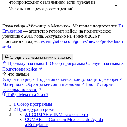
Что происходит с заявлением, если я уехал из
Мексики во время рассмотрения?
Глава гайда «Убежище в Мексике». Материал подготовлен
Es
Emigration
— агентство готовит кейсы на политическое
убежище с 2016 года. Актуально на 4 июня 2026 г.
Постоянный адрес:
es-emigration.com/guides/mexico/protsedura-i-
sroki
Следить за изменениями в законах
Предыдущая глава
1. Обзор программы
Следующая глава
3.
Подготовка кейса
Что дальше
Услуги и тарифы
Подготовка кейса, консультации, разборы
Материалы
Образцы кейсов и шаблоны
Блог
Истории,
разборы, новости
Гайд: Мексика
2 из 5
1
Обзор программы
2
Процедура и сроки
2.1 COMAR и INM: кто есть кто
COMAR — Comisión Mexicana de Ayuda
a Refugiados