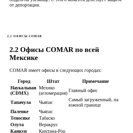
от депортации.
2.2 ОФИСЫ COMAR
2.2 Офисы COMAR по всей
Мексике
COMAR имеет офисы в следующих городах:
Город
Штат
Примечание
Наукальпан
Мехико
Главный офис
(CDMX)
(агломерация)
Самый загруженный, на
Тапачула
Чьяпас
южной границе
Паленке
Чьяпас
Теносике
Табаско
Олута
Веракрус
Канкун
Кинтана-Роо