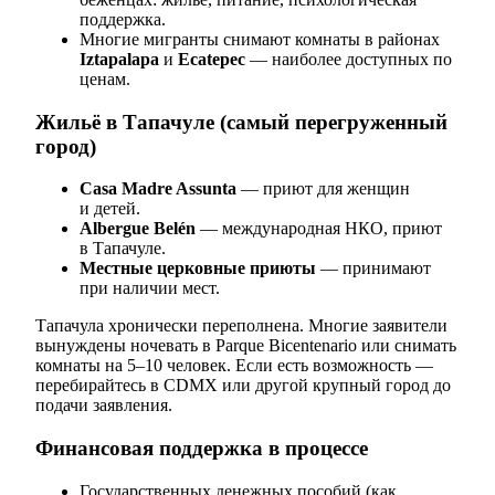
поддержка.
Многие мигранты снимают комнаты в районах
Iztapalapa
и
Ecatepec
— наиболее доступных по
ценам.
Жильё в Тапачуле (самый перегруженный
город)
Casa Madre Assunta
— приют для женщин
и детей.
Albergue Belén
— международная НКО, приют
в Тапачуле.
Местные церковные приюты
— принимают
при наличии мест.
Тапачула хронически переполнена. Многие заявители
вынуждены ночевать в Parque Bicentenario или снимать
комнаты на 5–10 человек. Если есть возможность —
перебирайтесь в CDMX или другой крупный город до
подачи заявления.
Финансовая поддержка в процессе
Государственных денежных пособий (как