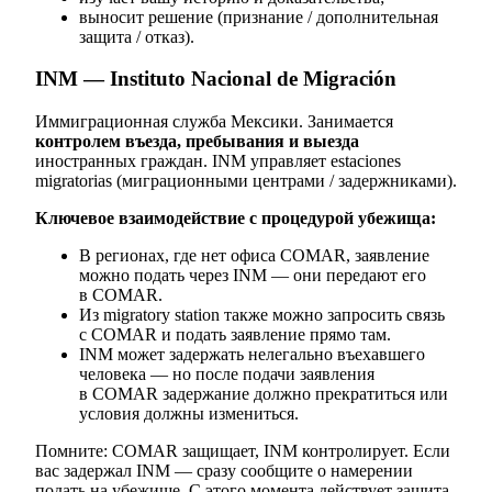
выносит решение (признание / дополнительная
защита / отказ).
INM — Instituto Nacional de Migración
Иммиграционная служба Мексики. Занимается
контролем въезда, пребывания и выезда
иностранных граждан. INM управляет estaciones
migratorias (миграционными центрами / задержниками).
Ключевое взаимодействие с процедурой убежища:
В регионах, где нет офиса COMAR, заявление
можно подать через INM — они передают его
в COMAR.
Из migratory station также можно запросить связь
с COMAR и подать заявление прямо там.
INM может задержать нелегально въехавшего
человека — но после подачи заявления
в COMAR задержание должно прекратиться или
условия должны измениться.
Помните: COMAR защищает, INM контролирует. Если
вас задержал INM — сразу сообщите о намерении
подать на убежище. С этого момента действует защита