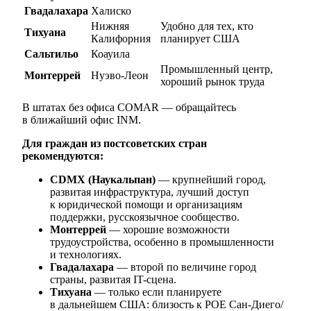
Гвадалахара
Халиско
Нижняя
Удобно для тех, кто
Тихуана
Калифорния
планирует США
Сальтильо
Коауила
Промышленный центр,
Монтеррей
Нуэво-Леон
хороший рынок труда
В штатах без офиса COMAR — обращайтесь
в ближайший офис INM.
Для граждан из постсоветских стран
рекомендуются:
CDMX (Наукальпан)
— крупнейший город,
развитая инфраструктура, лучший доступ
к юридической помощи и организациям
поддержки, русскоязычное сообщество.
Монтеррей
— хорошие возможности
трудоустройства, особенно в промышленности
и технологиях.
Гвадалахара
— второй по величине город
страны, развитая IT-сцена.
Тихуана
— только если планируете
в дальнейшем США: близость к POE Сан-Диего/