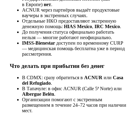
в Европе)
нет
.
ACNUR через партнёров выдаёт продуктовые
ваучеры в экстренных случаях.
Отдельные НКО предоставляют экстренную
денежную помощь:
HIAS Mexico
,
IRC Mexico
.
До получения статуса официально работать
нельзя — многие работают неофициально.
IMSS-Bienestar
доступен по временному CURP
— медицинская помощь бесплатна уже в период
рассмотрения.
Что делать при прибытии без денег
В CDMX: сразу обратиться в
ACNUR
или
Casa
del Refugiado
.
В Тапачуле: в офис ACNUR (Calle 5ª Norte) или
Albergue Belén
.
Организации помогают с экстренным
размещением в течение 24–72 часов при наличии
мест.