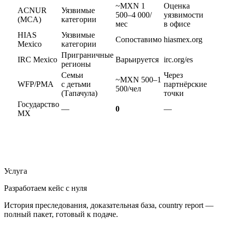
~MXN 1
Оценка
ACNUR
Уязвимые
500–4 000/
уязвимости
(MCA)
категории
мес
в офисе
HIAS
Уязвимые
Сопоставимо
hiasmex.org
Mexico
категории
Приграничные
IRC Mexico
Варьируется
irc.org/es
регионы
Семьи
Через
~MXN 500–1
WFP/PMA
с детьми
партнёрские
500/чел
(Тапачула)
точки
Государство
—
0
—
МХ
Услуга
Разработаем кейс с нуля
История преследования, доказательная база, country report —
полный пакет, готовый к подаче.