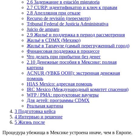
2.6 Задержание в estación migratoria
2.7 CURP: идентификатор и ключ к правам
2.8 Апелляция при отказе
Recurso de revisión (пересмотр)
Tribunal Federal de Justicia Administrativa
Juicio de amparo
2.9 Жильё и поддержка в период рассмотрения
Жильё в CDMX (Мехико)
Жильё в Тапачуле (самый перегруженный город)
Финансовая поддержка в процессе
Что делать при прибытии без денег
2.10 Денежные пособия в Мексике: полная
картина
ACNUR (УВКБ ООН): экстренная денежная
помощь
HIAS Mexico: адресная помощь
IRC Mexico (Международный комитет спасения)
WFP / PMA: продуктовые ваучеры
Для детей: программы CDMX
Реальная картина
3
Подготовка кейса
4
Интервью и решение
5
Жизнь после
Процедура убежища в Мексике устроена иначе, чем в Европе.