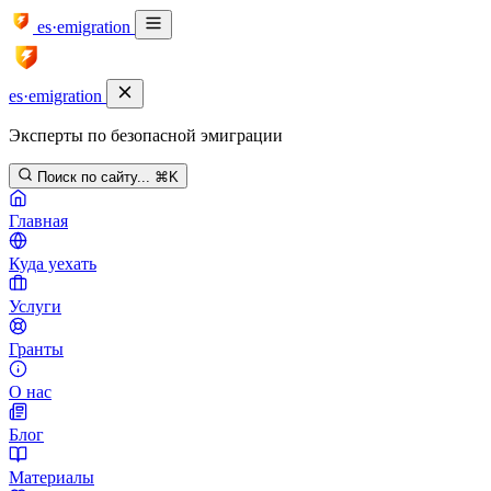
es·emigration
es·emigration
Эксперты по безопасной эмиграции
Поиск по сайту...
⌘K
Главная
Куда уехать
Услуги
Гранты
О нас
Блог
Материалы