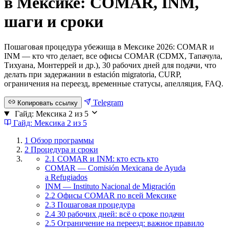
в Мексике: COMAR, INM,
шаги и сроки
Пошаговая процедура убежища в Мексике 2026: COMAR и
INM — кто что делает, все офисы COMAR (CDMX, Тапачула,
Тихуана, Монтеррей и др.), 30 рабочих дней для подачи, что
делать при задержании в estación migratoria, CURP,
ограничения на переезд, временные статусы, апелляция, FAQ.
Telegram
Копировать ссылку
Гайд: Мексика
2 из 5
Гайд: Мексика
2 из 5
1
Обзор программы
2
Процедура и сроки
2.1 COMAR и INM: кто есть кто
COMAR — Comisión Mexicana de Ayuda
a Refugiados
INM — Instituto Nacional de Migración
2.2 Офисы COMAR по всей Мексике
2.3 Пошаговая процедура
2.4 30 рабочих дней: всё о сроке подачи
2.5 Ограничение на переезд: важное правило