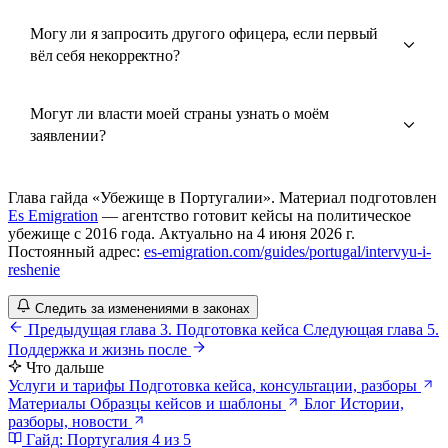
Могу ли я запросить другого офицера, если первый
вёл себя некорректно?
Могут ли власти моей страны узнать о моём
заявлении?
Глава гайда «Убежище в Португалии». Материал подготовлен
Es Emigration
— агентство готовит кейсы на политическое
убежище с 2016 года. Актуально на 4 июня 2026 г.
Постоянный адрес:
es-emigration.com/guides/portugal/intervyu-i-
reshenie
Следить за изменениями в законах
Предыдущая глава
3. Подготовка кейса
Следующая глава
5.
Поддержка и жизнь после
Что дальше
Услуги и тарифы
Подготовка кейса, консультации, разборы
Материалы
Образцы кейсов и шаблоны
Блог
Истории,
разборы, новости
Гайд: Португалия
4 из 5