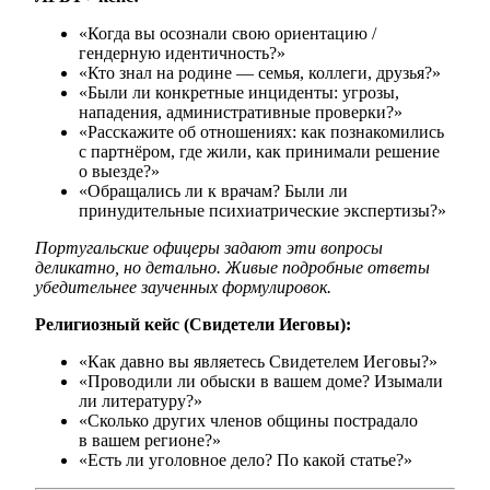
«Когда вы осознали свою ориентацию /
гендерную идентичность?»
«Кто знал на родине — семья, коллеги, друзья?»
«Были ли конкретные инциденты: угрозы,
нападения, административные проверки?»
«Расскажите об отношениях: как познакомились
с партнёром, где жили, как принимали решение
о выезде?»
«Обращались ли к врачам? Были ли
принудительные психиатрические экспертизы?»
Португальские офицеры задают эти вопросы
деликатно, но детально. Живые подробные ответы
убедительнее заученных формулировок.
Религиозный кейс (Свидетели Иеговы):
«Как давно вы являетесь Свидетелем Иеговы?»
«Проводили ли обыски в вашем доме? Изымали
ли литературу?»
«Сколько других членов общины пострадало
в вашем регионе?»
«Есть ли уголовное дело? По какой статье?»