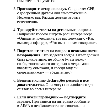
поможет не запутаться.
Проговорите историю вслух.
С юристом CPR,
с доверенным другом или самостоятельно.
Несколько раз. Рассказ должен звучать
естественно.
Тренируйте ответы на детальные вопросы.
Попросите кого-то сыграть роль интервьюера:
«Опишите помещение, где вас держали», «Как
выглядел офицер», «Что именно вам говорили».
Подготовьте ответ на вопрос о невозможности
возвращения.
Это задаётся всегда. Ответ должен
быть конкретным, не общим («там плохо» —
слабо, «после моего интервью в медиа мою
квартиру обыскали, и соседи видели
оперативников» — убедительно).
Возьмите копию declarações pessoais и все
доказательства.
Они могут понадобиться для
ссылок во время интервью.
Если нужен переводчик — подтвердите
заранее.
При записи на интервью сообщите
в AIMA о необходимости переводчика на