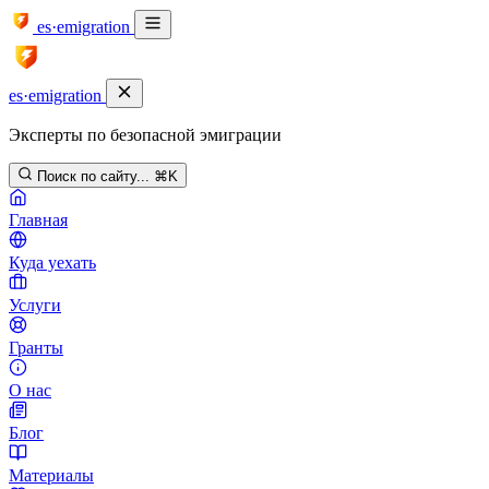
es·emigration
es·emigration
Эксперты по безопасной эмиграции
Поиск по сайту...
⌘K
Главная
Куда уехать
Услуги
Гранты
О нас
Блог
Материалы