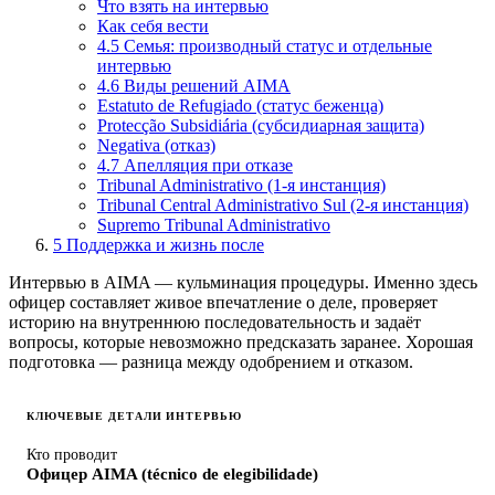
Что взять на интервью
Как себя вести
4.5 Семья: производный статус и отдельные
интервью
4.6 Виды решений AIMA
Estatuto de Refugiado (статус беженца)
Protecção Subsidiária (субсидиарная защита)
Negativa (отказ)
4.7 Апелляция при отказе
Tribunal Administrativo (1-я инстанция)
Tribunal Central Administrativo Sul (2-я инстанция)
Supremo Tribunal Administrativo
5
Поддержка и жизнь после
Интервью в AIMA — кульминация процедуры. Именно здесь
офицер составляет живое впечатление о деле, проверяет
историю на внутреннюю последовательность и задаёт
вопросы, которые невозможно предсказать заранее. Хорошая
подготовка — разница между одобрением и отказом.
КЛЮЧЕВЫЕ ДЕТАЛИ ИНТЕРВЬЮ
Кто проводит
Офицер AIMA (técnico de elegibilidade)