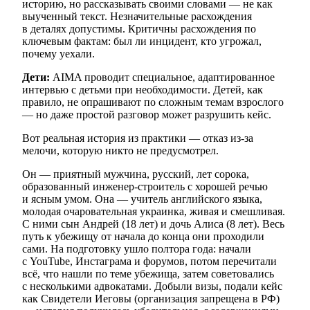
историю, но рассказывать своими словами — не как
выученный текст. Незначительные расхождения
в деталях допустимы. Критичны расхождения по
ключевым фактам: был ли инцидент, кто угрожал,
почему уехали.
Дети:
AIMA проводит специальное, адаптированное
интервью с детьми при необходимости. Детей, как
правило, не опрашивают по сложным темам взрослого
— но даже простой разговор может разрушить кейс.
Вот реальная история из практики — отказ из-за
мелочи, которую никто не предусмотрел.
Он — приятный мужчина, русский, лет сорока,
образованный инженер-строитель с хорошей речью
и ясным умом. Она — учитель английского языка,
молодая очаровательная украинка, живая и смешливая.
С ними сын Андрей (18 лет) и дочь Алиса (8 лет). Весь
путь к убежищу от начала до конца они проходили
сами. На подготовку ушло полтора года: начали
с YouTube, Инстаграма и форумов, потом перечитали
всё, что нашли по теме убежища, затем советовались
с несколькими адвокатами. Добыли визы, подали кейс
как Свидетели Иеговы (организация запрещена в РФ)