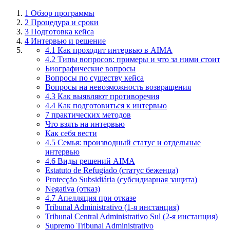
1
Обзор программы
2
Процедура и сроки
3
Подготовка кейса
4
Интервью и решение
4.1 Как проходит интервью в AIMA
4.2 Типы вопросов: примеры и что за ними стоит
Биографические вопросы
Вопросы по существу кейса
Вопросы на невозможность возвращения
4.3 Как выявляют противоречия
4.4 Как подготовиться к интервью
7 практических методов
Что взять на интервью
Как себя вести
4.5 Семья: производный статус и отдельные
интервью
4.6 Виды решений AIMA
Estatuto de Refugiado (статус беженца)
Protecção Subsidiária (субсидиарная защита)
Negativa (отказ)
4.7 Апелляция при отказе
Tribunal Administrativo (1-я инстанция)
Tribunal Central Administrativo Sul (2-я инстанция)
Supremo Tribunal Administrativo